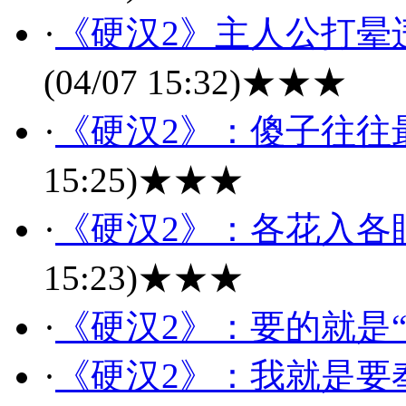
·
《硬汉2》主人公打晕
(04/07 15:32)
★★★
·
《硬汉2》：傻子往往
15:25)
★★★
·
《硬汉2》：各花入各
15:23)
★★★
·
《硬汉2》：要的就是“
·
《硬汉2》：我就是要