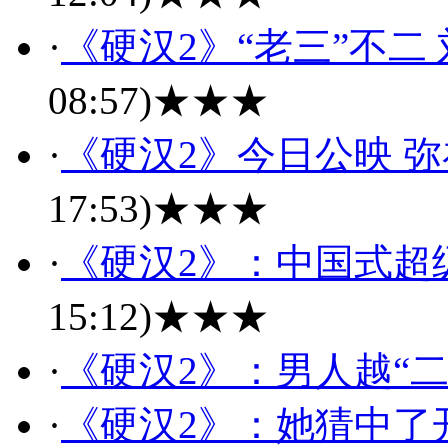
·
《硬汉2》“老三”不二
08:57)
★★★
·
《硬汉2》今日公映 
17:53)
★★★
·
《硬汉2》：中国式超
15:12)
★★★
·
《硬汉2》：男人越“二
·
《硬汉2》：她猜中了