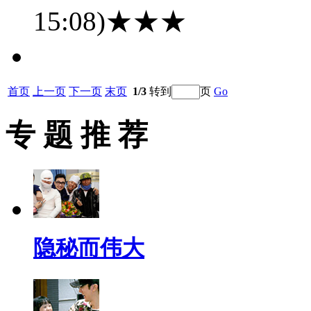
15:08)
★★★
首页
上一页
下一页
末页
1/3
转到
页
Go
专 题 推 荐
隐秘而伟大