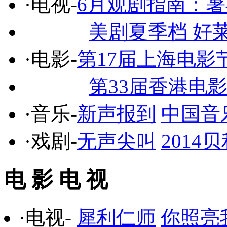
·电视-
6月观剧指南：
美剧夏季档 好
·电影-
第17届上海电影
第33届香港电
·音乐-
新声报到
中国音
·戏剧-
无声尖叫
201
电 影 电 视
·电视-
犀利仁师
你照亮