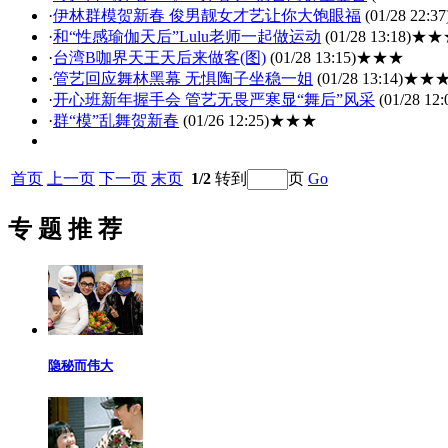
·
伊林群模贺新春 俊男靓女才艺让你大饱眼福
(01/28 22:37
·
和“性感瑜伽天后”Lulu老师一起做运动
(01/28 13:18)
★★
·
台湾B咖界天王天后来做客(图)
(01/28 13:15)
★★★
·
管艺回应舞林黑幕 无惧陶子坐稳一姐
(01/28 13:14)
★★
·
开心班新年握手会 管艺无畏严寒显“舞后”风采
(01/28 12:
·
群“模”乱舞贺新春
(01/26 12:25)
★★★
首页
上一页
下一页
末页
1/2
转到
页
Go
专 题 推 荐
隐秘而伟大