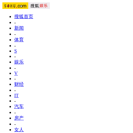
搜狐首页
-
新闻
-
体育
-
S
-
娱乐
-
V
-
财经
-
IT
-
汽车
-
房产
-
女人