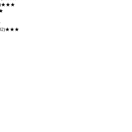
)
★★★
★
★
02)
★★★