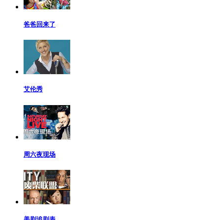
爸爸回来了
艾伦秀
周六夜现场
美剧追剧表