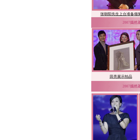
张朝阳先生上台准备领
2007嫣
田亮展示拍品
2007嫣