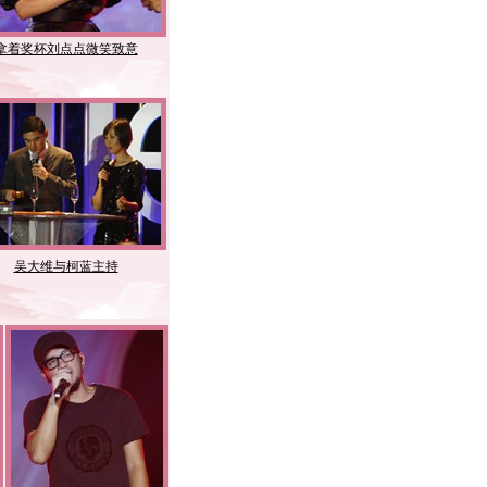
拿着奖杯刘点点微笑致意
黄秋生夫妇亮相
吴大维与柯蓝主持
安以轩与王中磊