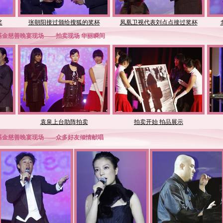
奖
张朝阳接过颁给搜狐的奖杯
凤凰卫视代表刘点点接过奖杯
然基金慈善晚宴现场——拍卖现场 华丽瞬间
袁泉上台助阵拍卖
拍卖开始 拍品展示
然基金慈善晚宴现场——众多好友倾情献唱