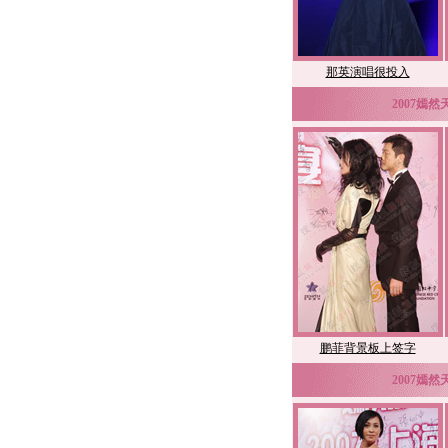
那英演唱很投入
2007嫣
鹏菲背景板上签字
2007嫣