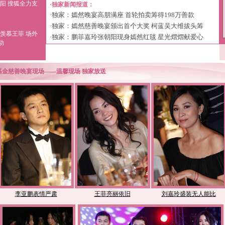
阳 搜狐全力支
·独家新闻报道：
独家：嫣然晚宴高朋满座 首轮拍卖筹得198万善款
·
独家：嫣然慈善晚宴颁出首个大奖 柯蓝吴大维拔头筹
·
羡慕王菲 场外
独家：鹏菲嘉玲张朝阳现身嫣然红毯 星光熠熠献爱心
·
动
然基金慈善晚宴现场——温馨现场 独家放送
李亚鹏表情严肃
王菲亮丽依旧
刘嘉玲盛装无人能比