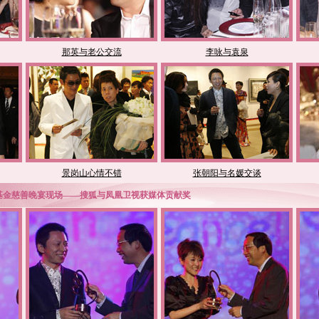
那英与老公交流
李咏与袁泉
景岗山心情不错
张朝阳与名媛交谈
然基金慈善晚宴现场——搜狐与凤凰卫视获媒体贡献奖