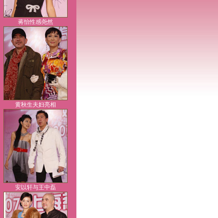
黄秋生夫妇亮相
安以轩与王中磊