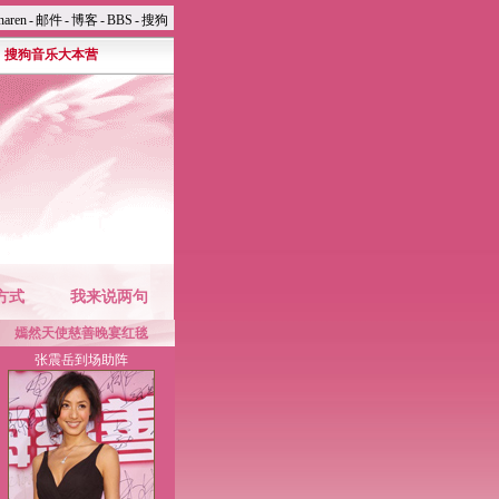
naren
-
邮件
-
博客
-
BBS
-
搜狗
搜狗音乐大本营
美女主播沈星亮相
方式
张震岳到场助阵
我来说两句
嫣然天使慈善晚宴红毯
蒋怡性感尧然