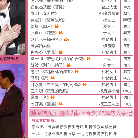
罗尔纯《地中海的宁静》
企业人士
20万
吕俊杰茶壶《菩提》
企业人士
30万
秦明《女人体》
外籍男嘉宾
32万
吴冠中《交河故城》
杨先生
108万
刘虹《四月》
夏女士
30万
张自正《花篮》
于先生
40万
米丘《幸福-生存》
神秘男士
66万
晚宴拍卖板
伊能静
5万
何多苓《婴儿》
神秘男士
30万
戴士和《带恐龙玩具的百合花》
王先生
鹏刘嘉玲到场
75万
陈波《列宁与鸽子》
刘女士
78万
熊宇《穿越树林的骑者》
神秘女士
53万
马刚《祈》
神秘女士
66万
叶永青《白石头上的小小鸟》
神秘男士
40万
王向明《沉睡的微风》
标后赵小姐
120万
常青《冬》
神秘男士
220万
刘开渠《童趣》
标王王先生
510万
独家视频：鹏菲为标王颁奖
07嫣然大事记
·独家专访视频：
李亚鹏：晚宴前接受搜狐专访 期待筹款成绩更佳
·
王菲：与李亚鹏相拥入场 开心与搜狐网友打招呼
·