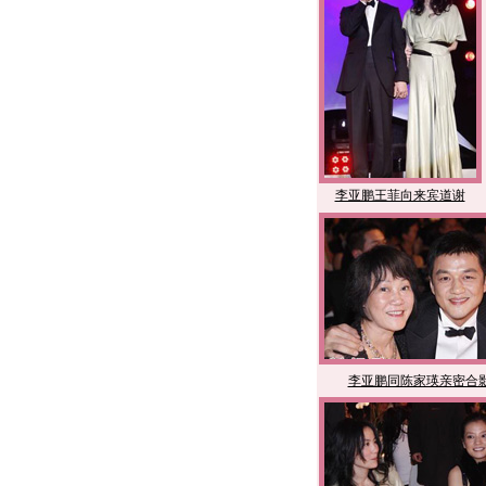
李亚鹏王菲向来宾道谢
李亚鹏同陈家瑛亲密合