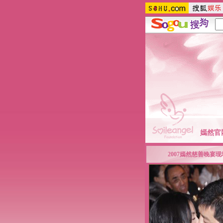
嫣然官
2007嫣然慈善晚宴