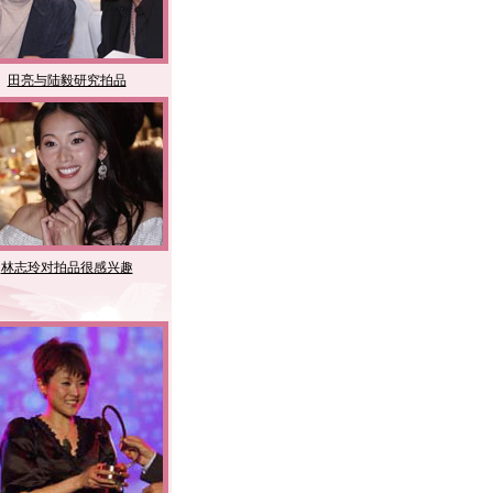
田亮与陆毅研究拍品
美女主播沈星亮相
林志玲对拍品很感兴趣
张震岳到场助阵
蒋怡性感尧然