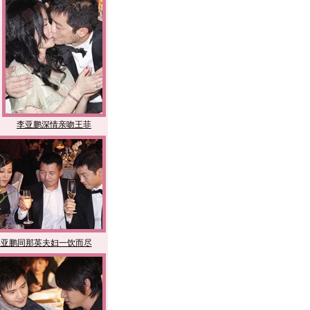
田亮独自亮相
李霞盛装出席
李亚鹏深情亲吻王菲
李亚鹏同那英夫妇一饮而尽
名模洪晓蕾登场