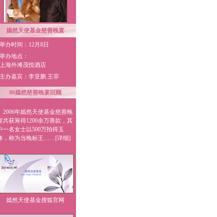
孔祥东携手美女
嫣然天使基金慈善晚宴
举办时间：12月8日
举办地点：
上海外滩茂悦酒店
主办嘉宾：李亚鹏 王菲
06嫣然慈善晚宴回顾
李咏一家三口
2006年嫣然天使基金慈善晚
宴共获筹得1200余万善款，其
中一名女士以500万拍得玉
钵，称为当晚标王……
[详细]
张纪中老练沉稳
嫣然天使基金搜狐官网