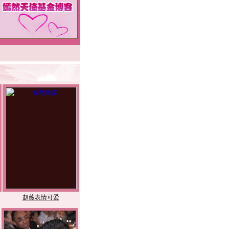
何洁可爱装亮相
伊能静白裙成亮点
赵薇表情可爱