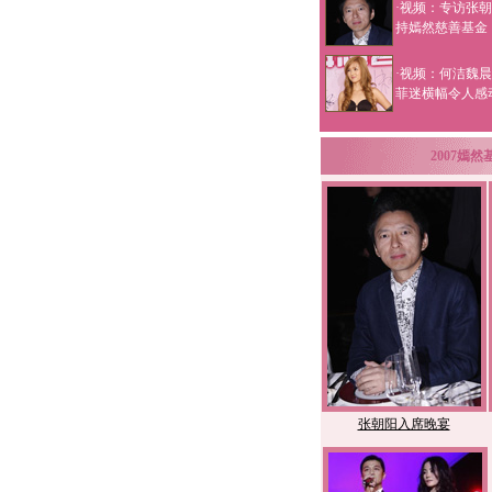
·视频：专访张朝
持嫣然慈善基金
·视频：何洁魏晨
菲迷横幅令人感
2007嫣
张朝阳入席晚宴