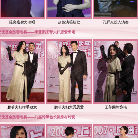
陈奕迅卖力演唱
赵薇演唱新歌
孔祥东投入演奏
然天使基金慈善晚宴——李亚鹏王菲夫妇恩爱出场
鹏菲夫妇挥手致意
鹏菲夫妇大秀恩爱
王菲回眸惊艳
然天使基金慈善晚宴——刘嘉玲黑色长裙身材玲珑