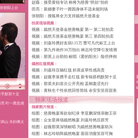
赵薇：接受黄锐专访 称将为慈善“哄抬”拍价
·
 张朝阳上台
田亮：新婚妻子叶一茜因身体不适未能到场
·
张朝阳：搜狐将全力支持嫣然天使基金
·
·拍卖现场视频：
视频：嫣然天使基金慈善晚宴 第一
第二轮拍卖
·
视频：嫣然天使基金慈善晚宴 第三
第四轮拍卖
·
视频：刘嘉玲携好友捐135万 曹可凡代标王上台
·
视频：第九件画作30万拍出 林志玲空降引发猜测
·
视频：那英上台助拍 献唱《爱的阳光》险些摔倒
·
·嫣然红毯视频：
视频：刘嘉玲压轴红毯 斜肩皮草性感高贵
·
视频：赵薇李泉携手走红毯 新专辑搭档默契十足
·
视频：那英夫妇首次公开亮相 孟桐羞涩先行
·
视频：黄秋生个性依然回答简练 余安安笑容甜美
·
牵手默契十足
独家现场报道
田亮 叶一茜忽感
·独家图片报道：
组图：慈善晚宴筹款创纪录 李亚鹏深情亲吻王菲
·
组图：众女星捧场嫣然晚宴 刘嘉玲艳压群芳
·
景岗山 夫妇俩义
组图：赵薇那英深情献唱 为嫣然慈善晚宴助兴
·
组图：林志玲助阵嫣然晚宴 面容消瘦笑容可掬
·