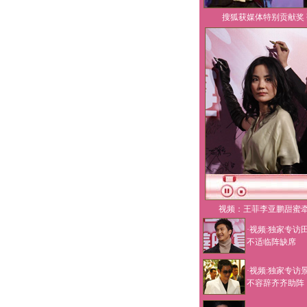
搜狐获媒体特别贡献奖
视频：王菲李亚鹏甜蜜
·视频:独家专访
不适临阵缺席
·视频:独家专访
不容辞齐齐助阵