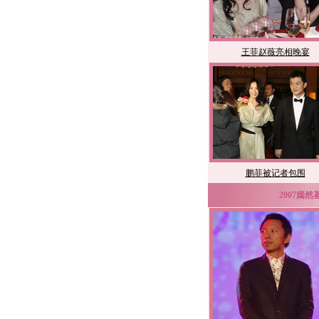
王菲赵薇亮相晚宴
鹏菲被记者包围
2007嫣