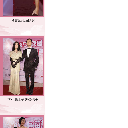
孔祥东携手美女
张震岳现场助兴
李咏一家三口
李亚鹏王菲夫妇携手
张纪中老练沉稳