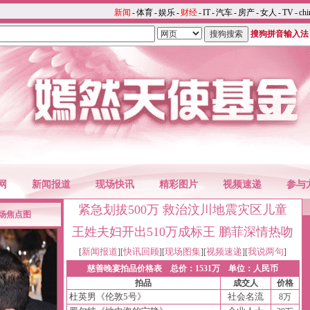
新闻
-
体育
-
娱乐
-
财经
-
IT
-
汽车
-
房产
-
女人
-
TV
-
chi
搜狗拼音输入法
网
新闻报道
现场快讯
精彩图片
视频速递
参与
紧急划拔500万 救治汶川地震灾区儿童
现场焦点图
王姓夫妇开出510万成标王
鹏菲深情热吻
新闻报道
快讯回顾
现场图集
视频速递
我说两句
[
][
][
][
][
]
慈善晚宴拍品价格表
总价：1531万
单位：人民币
拍品
成交人
价格
杜英男《伦敦5号》
社会名流
8万