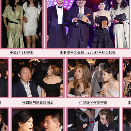
王菲迎接林志玲
李亚鹏王菲夫妇上台为标王标后颁奖
影
张朝阳与刘嘉玲同桌
伊能静同何洁交谈