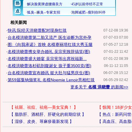
相关新闻
·
快讯:阮经天洪晓蕾配对现身红毯
07-12-08 19:36
·
台名模洪晓蕾第二胎又流产 医生诊断为宫外孕
07-07-03 07:00
·
图:《向我承诺》首映 名模赛丽塔红毯大秀玉腿
07-05-27 12:18
·
名模洪晓蕾携女举办婚礼 吴宗宪致辞搞笑(图)
07-01-22 11:42
·
名模洪晓蕾盛大婚宴 吴宗宪等出席祝福新...
07-01-22 08:39
·
名模洪晓蕾洛杉矶剖腹诞女 孩子重3500克(图)
06-11-12 11:05
·
台名模洪晓蕾宣布婚讯 挺大肚与猛男庆生(图)
06-07-28 15:12
·
第59届戛纳颁奖礼 名模Noemie Lenoir亮相红毯
06-05-29 02:42
更多关于
名模 洪晓蕾
的新闻>>
【
祛斑、祛痘、祛疮—美女宝典！
】
【
惊闻！18岁少女
【
脂肪肝、酒精肝、肝硬化的前期症状
】
【
热点：新药问世
【
湿疹、皮炎、荨麻疹最新发现
】
【
高血压、高血脂