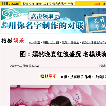
搜狐
ChinaRen
17173
焦点房地产
搜狗
新闻
-
体
娱乐频道
>
明星_娱乐圈
>
嫣然天使基金
>
嫣然天使基金精彩
图：嫣然晚宴红毯盛况 名模洪
2007年12月08日21:02
[
我来
来源：搜狐娱乐 作者：搜狐娱