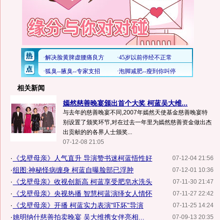
相关新闻
嫣然慈善晚宴颁出首个大奖 柯蓝吴大维...
与去年的慈善晚宴不同,2007年嫣然天使基金慈善晚宴特
别设置了颁奖环节,对在过去一年里为嫣然慈善资金做出杰
出贡献的的各界人士颁奖...
07-12-08 21:05
·
《戈壁母亲》人气直升 导演赞书迷柯蓝悟性好
07-12-04 21:56
·
组图:神秘怪病缠身 柯蓝自曝脸部已浮肿
07-12-01 10:36
·
《戈壁母亲》收视创新高 柯蓝享受肥皂水洗头
07-11-30 21:47
·
《戈壁母亲》央视热播 智慧柯蓝演绎女人情怀
07-11-27 22:42
·
《戈壁母亲》开播 柯蓝实力表演"吓坏"导演
07-11-25 14:24
·
姚明纳什慈善拍卖晚宴 吴大维携女伴亮相...
07-09-13 20:35