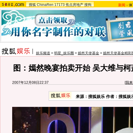
搜狐
ChinaRen
17173
焦点房地产
搜狗
新闻
-
体
娱乐频道
>
明星_娱乐圈
>
嫣然天使基金
>
嫣然天使基金精彩
图：嫣然晚宴拍卖开始 吴大维与柯
2007年12月08日22:37
[
我来
来源：搜狐娱乐 作者：搜狐娱