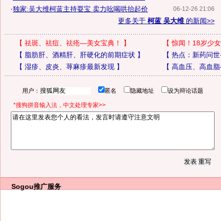
·
独家:吴大维柯蓝主持耍宝 卖力吆喝哄抬起价
06-12-26 21:06
更多关于
柯蓝 吴大维
的新闻>>
【
祛斑、祛痘、祛疮—美女宝典！
】
【
惊闻！18岁少女
【
脂肪肝、酒精肝、肝硬化的前期症状
】
【
热点：新药问世
【
湿疹、皮炎、荨麻疹最新发现
】
【
高血压、高血脂
用户：
匿名
隐藏地址
设为辩论话题
*搜狗拼音输入法，中文处理专家>>
Sogou推广服务