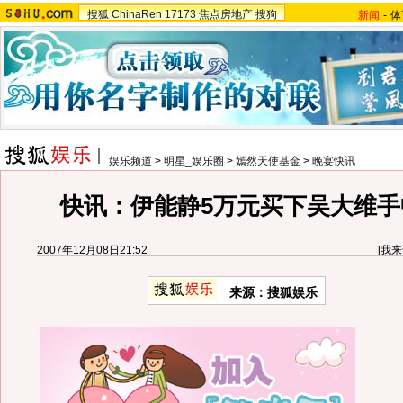
搜狐
ChinaRen
17173
焦点房地产
搜狗
新闻
-
体
娱乐频道
>
明星_娱乐圈
>
嫣然天使基金
>
晚宴快讯
快讯：伊能静5万元买下吴大维手
2007年12月08日21:52
[
我来
来源：搜狐娱乐