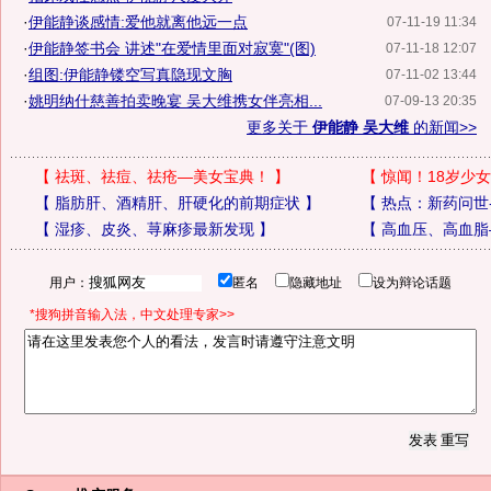
·
伊能静谈感情:爱他就离他远一点
07-11-19 11:34
·
伊能静签书会 讲述"在爱情里面对寂寞"(图)
07-11-18 12:07
·
组图:伊能静镂空写真隐现文胸
07-11-02 13:44
·
姚明纳什慈善拍卖晚宴 吴大维携女伴亮相...
07-09-13 20:35
更多关于
伊能静 吴大维
的新闻>>
【
祛斑、祛痘、祛疮—美女宝典！
】
【
惊闻！18岁少女
【
脂肪肝、酒精肝、肝硬化的前期症状
】
【
热点：新药问世
【
湿疹、皮炎、荨麻疹最新发现
】
【
高血压、高血脂
用户：
匿名
隐藏地址
设为辩论话题
*搜狗拼音输入法，中文处理专家>>