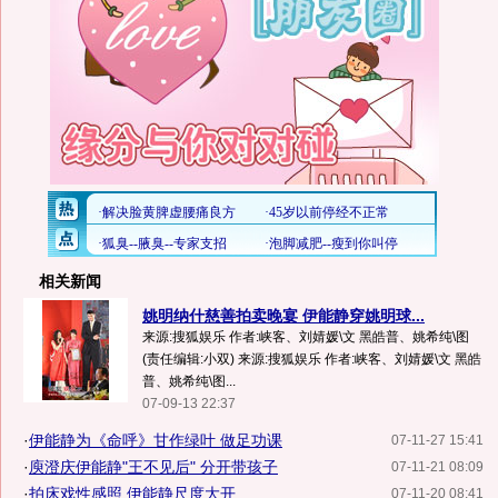
相关新闻
姚明纳什慈善拍卖晚宴 伊能静穿姚明球...
来源:搜狐娱乐 作者:峡客、刘婧媛\文 黑皓普、姚希纯\图
(责任编辑:小双) 来源:搜狐娱乐 作者:峡客、刘婧媛\文 黑皓
普、姚希纯\图...
07-09-13 22:37
·
伊能静为《命呼》甘作绿叶 做足功课
07-11-27 15:41
·
庾澄庆伊能静"王不见后" 分开带孩子
07-11-21 08:09
·
拍床戏性感照 伊能静尺度大开
07-11-20 08:41