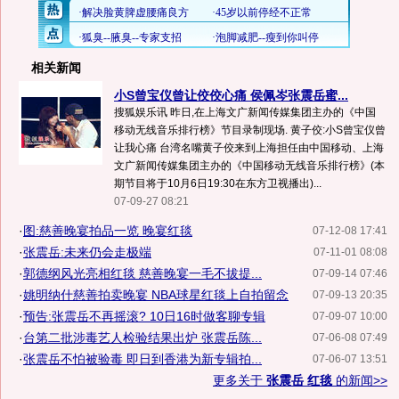
相关新闻
小S曾宝仪曾让佼佼心痛 侯佩岑张震岳蜜...
搜狐娱乐讯 昨日,在上海文广新闻传媒集团主办的《中国
移动无线音乐排行榜》节目录制现场. 黄子佼:小S曾宝仪曾
让我心痛 台湾名嘴黄子佼来到上海担任由中国移动、上海
文广新闻传媒集团主办的《中国移动无线音乐排行榜》(本
期节目将于10月6日19:30在东方卫视播出)...
07-09-27 08:21
·
图:慈善晚宴拍品一览 晚宴红毯
07-12-08 17:41
·
张震岳:未来仍会走极端
07-11-01 08:08
·
郭德纲风光亮相红毯 慈善晚宴一毛不拔提...
07-09-14 07:46
·
姚明纳什慈善拍卖晚宴 NBA球星红毯上自拍留念
07-09-13 20:35
·
预告:张震岳不再摇滚? 10日16时做客聊专辑
07-09-07 10:00
·
台第二批涉毒艺人检验结果出炉 张震岳陈...
07-06-08 07:49
·
张震岳不怕被验毒 即日到香港为新专辑拍...
07-06-07 13:51
更多关于
张震岳 红毯
的新闻>>