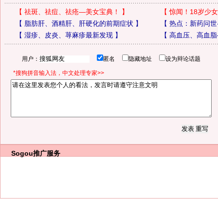
【
祛斑、祛痘、祛疮—美女宝典！
】
【
惊闻！18岁少女
【
脂肪肝、酒精肝、肝硬化的前期症状
】
【
热点：新药问世
【
湿疹、皮炎、荨麻疹最新发现
】
【
高血压、高血脂
用户：
匿名
隐藏地址
设为辩论话题
*搜狗拼音输入法，中文处理专家>>
Sogou推广服务