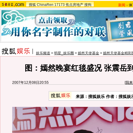
搜狐
ChinaRen
17173
焦点房地产
搜狗
新闻
-
体
娱乐频道
>
明星_娱乐圈
>
嫣然天使基金
>
嫣然天使基金精彩
图：嫣然晚宴红毯盛况 张震岳
2007年12月08日20:55
[
我来
来源：搜狐娱乐 作者：搜狐娱