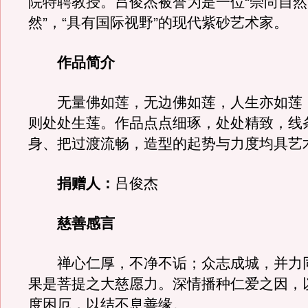
院特聘教授。吕俊杰被誉为是一位“崇尚自
然”，“具有国际视野”的现代紫砂艺术家。
作品简介
无量佛如莲，无边佛如莲，人生亦如莲
则处处生莲。作品点点细琢，处处精致，线
身、把过渡流畅，造型的起势与力度均具艺
捐赠人：
吕俊杰
慈善感言
禅心仁厚，不净不诟；众志成城，并力
果是菩提之大慈愿力。深情播种仁爱之因，
度困厄，以结不息善缘。