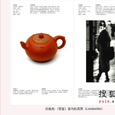
吕俊杰-《菩提》壶与杜英男《LondonNo》