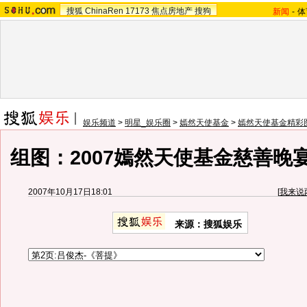
搜狐
ChinaRen
17173
焦点房地产
搜狗
新闻
-
体
娱乐频道
>
明星_娱乐圈
>
嫣然天使基金
>
嫣然天使基金精彩
组图：2007嫣然天使基金慈善晚
2007年10月17日18:01
[
我来说
来源：搜狐娱乐