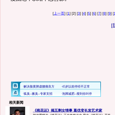
[
上一页
] [
1
] [2] [
3
] [
4
] [
5
] [
6
] [
7
] [
8
] [
9
] [
[
相关新闻
《桃花运》揭五剩女情事 葛优变长发艺术家