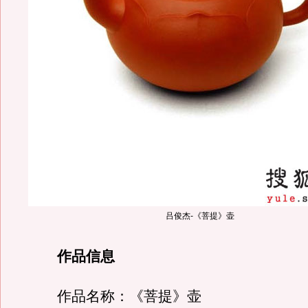
吕俊杰-《菩提》壶
作品信息
作品名称：《菩提》壶