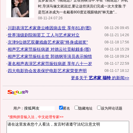
贺岁爱情片《桃花运》正在热映当中.早在《桃花运》开机
时,导演马俪文就说过,要让这些演员们完成一次大变脸.于
是范冰冰成为一名戴着800度近视眼镜的"林无敌"...
08-11-24 07:26
·
川剧表演艺术家唐云峰因病去世 享年81岁(图)
08-11-26 09:45
·
世界顶级剧院闹罢工 工人与艺术家对立
08-11-21 14:26
·
京津9位德艺双馨戏曲艺术家获"终身成就奖"
08-11-18 17:56
·
相声艺术家范振钰病逝 对德云社贡献颇多(图)
08-11-18 15:29
·
相声艺术家范振钰去世 郭德纲等演员表示惋惜
08-11-18 09:24
·
著名相声表演艺术家范振钰病逝 享年八十一岁
08-11-17 22:59
·
四大电影协会发表保护电影艺术家荣誉声明
08-11-17 18:12
更多关于
艺术家 福特
的新闻>>
用户：
匿名
隐藏地址
设为辩论话题
*搜狗拼音输入法，中文处理专家>>