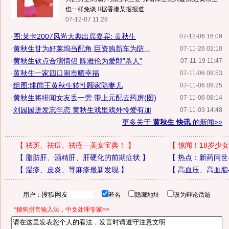
也一样免谈.据香港某报报道...
07-12-07 11:28
·
图:莱卡2007风尚大典出席嘉宾: 黄秋生
07-12-06 16:09
·
黄秋生甘为好莱坞当配角 巨资购新车为防...
07-11-26 02:10
·
黄秋生钦点合演情侣 陈雅伦为爱郎"杀人"
07-11-19 11:47
·
黄秋生一家四口闹市晒幸福
07-11-06 09:53
·
组图:绯闻王黄秋生转性顾家陪妻儿
07-11-06 09:25
·
黄秋生将绯闻女友丢一旁 带上元配去药房(图)
07-11-06 08:14
·
刘园园迸发忘年恋 黄秋生戏里戏外怜爱有加
07-11-03 14:48
更多关于
黄秋生 快讯
的新闻>>
【
祛斑、祛痘、祛疮—美女宝典！
】
【
惊闻！18岁少女
【
脂肪肝、酒精肝、肝硬化的前期症状
】
【
热点：新药问世
【
湿疹、皮炎、荨麻疹最新发现
】
【
高血压、高血脂
用户：
匿名
隐藏地址
设为辩论话题
*搜狗拼音输入法，中文处理专家>>