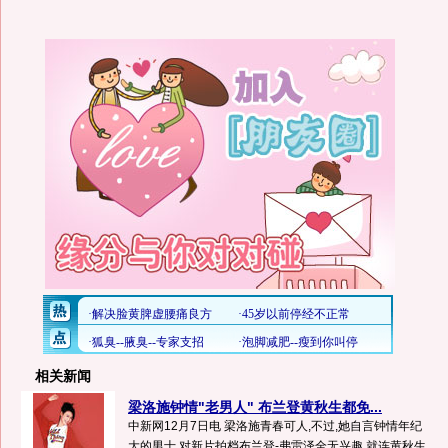
相关新闻
梁洛施钟情"老男人" 布兰登黄秋生都免...
中新网12月7日电 梁洛施青春可人,不过,她自言钟情年纪
大的男士,对新片拍档布兰登-弗雷泽全无兴趣,就连黄秋生