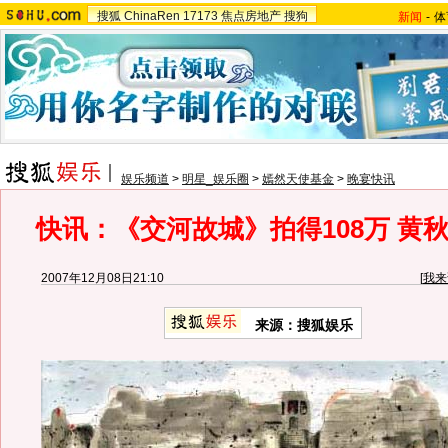
搜狐
ChinaRen
17173
焦点房地产
搜狗
新闻
-
体
娱乐频道
>
明星_娱乐圈
>
嫣然天使基金
>
晚宴快讯
快讯：《交河故城》拍得108万 黄
2007年12月08日21:10
[
我来
来源：搜狐娱乐