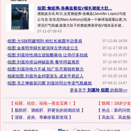
组图:詹妮弗-洛佩兹着低V领长裙挺大肚...
搜狐娱乐讯 昨日,女星詹妮弗-洛佩兹(Jennifer Lopez)与老
公马克-安东尼(Marc Anthony)现身一个棒球场观看比赛,为
球员打气助威.挺着大肚子的詹妮弗身穿低V领灰蓝长裙...
07-11-07 08:43
·
组图:大S徐熙媛驾到 粉红长裙露半边香肩
07-12-08 18:59
·
组图:金泰熙华丽长裙演绎古堡俏皮公主
07-11-27 08:18
·
组图:刘嘉玲性感出巡险酿暴动 让伟仔多拍戏
07-11-23 10:27
·
组图:刘嘉玲搭讪神秘富商 餐毕同返寓所
07-11-06 07:55
·
组图:刘嘉玲电力不减 拍广告尽展独有魅力
07-10-31 08:14
·
独家组图:刘嘉玲金鸡耍派头 成龙平易近人
07-10-25 14:10
·
组图:关之琳银装闪耀 刘嘉玲同台争宠气氛尴尬
07-09-21 14:07
更多关于
刘嘉玲 组图
的新闻>>
【
祛斑、祛痘、祛疮—美女宝典！
】
【
惊闻！18岁少女
【
脂肪肝、酒精肝、肝硬化的前期症状
】
【
热点：新药问世
【
湿疹、皮炎、荨麻疹最新发现
】
【
高血压、高血脂