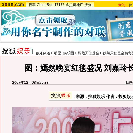
搜狐
ChinaRen
17173
焦点房地产
搜狗
新闻
-
体
娱乐频道
>
明星_娱乐圈
>
嫣然天使基金
>
嫣然天使基金精彩
图：嫣然晚宴红毯盛况 刘嘉玲
2007年12月08日20:38
[
我来
来源：搜狐娱乐 作者：搜狐娱