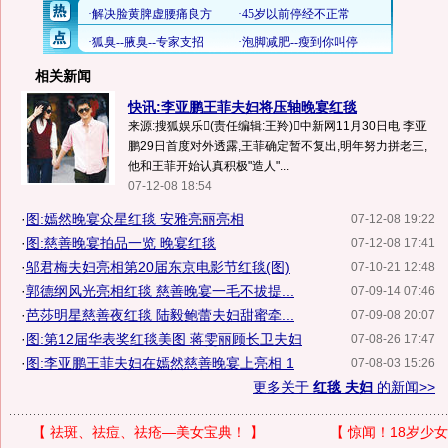
相关新闻
快讯:李亚鹏王菲夫妇将压轴晚宴红毯
来源:搜狐娱乐(责任编辑:王羚)中新网11月30日电 李亚
鹏29日首度对外透露,王菲确定暂不复出,明年努力拼老三,
他和王菲开始认真积极"造人"...
07-12-08 18:54
·
图:嫣然晚宴众星红毯 安雅亮丽亮相
07-12-08 19:22
·
图:慈善晚宴拍品一览 晚宴红毯
07-12-08 17:41
·
邬君梅夫妇亮相第20届东京电影节红毯(图)
07-10-21 12:48
·
郭德纲风光亮相红毯 慈善晚宴一毛不拔提...
07-09-14 07:46
·
芭莎明星慈善夜红毯 陆毅鲍蕾夫妇甜蜜牵...
07-09-08 20:07
·
图:第12届华表奖红毯美图 蒋雯丽顾长卫夫妇
07-08-26 17:47
·
图:李亚鹏王菲夫妇在嫣然慈善晚宴上亮相 1
07-08-03 15:26
更多关于
红毯 夫妇
的新闻>>
【
祛斑、祛痘、祛疮—美女宝典！
】
【
惊闻！18岁少女