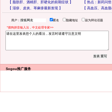
【
脂肪肝、酒精肝、肝硬化的前期症状
】
【
热点：新药问世
【
湿疹、皮炎、荨麻疹最新发现
】
【
高血压、高血脂
用户：
匿名
隐藏地址
设为辩论话题
*搜狗拼音输入法，中文处理专家>>
Sogou推广服务