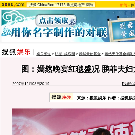
搜狐
ChinaRen
17173
焦点房地产
搜狗
新闻
-
体
娱乐频道
>
明星_娱乐圈
>
嫣然天使基金
>
嫣然天使基金精彩
图：嫣然晚宴红毯盛况 鹏菲夫妇
2007年12月08日20:19
[
我来说
来源：搜狐娱乐 作者：搜狐娱