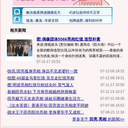
相关新闻
图:偶像团体5566亮相红毯 造型朴素
来源:搜狐娱乐 (责任编辑:青) 夏雨在《防火墙》中以一个
全新的酷帅造型出现,以年轻有为的商界精英——唐俊的身
份为伪装,饰演一个身份扑朔迷离、深藏不露的双面间谍...
07-11-17 20:52
·
快讯:田亮孤身亮相 身边不见老婆叶一茜
07-12-08 19:32
·
组图:44届金马奖红毯 吴京走红毯亮相
07-12-08 19:31
·
图:明道亮相红毯引粉丝尖叫 英气逼人
07-11-17 20:50
·
新婚田亮夫妇 下月将亮相嫣然慈善晚宴
07-11-15 10:17
·
田亮戴万元名表亮相 谈娱乐圈健康生活方...
07-07-31 09:39
·
《出水芙蓉》香港开拍 田亮首次亮相牵手阿娇
07-07-06 16:52
·
跳水王子田亮阳光亮相 变身赛车手又成焦...
07-06-21 11:36
更多关于
田亮 亮相
的新闻>>