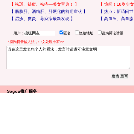
【
祛斑、祛痘、祛疮—美女宝典！
】
【
惊闻！18岁少女
【
脂肪肝、酒精肝、肝硬化的前期症状
】
【
热点：新药问世
【
湿疹、皮炎、荨麻疹最新发现
】
【
高血压、高血脂
用户：
匿名
隐藏地址
设为辩论话题
*搜狗拼音输入法，中文处理专家>>
Sogou推广服务