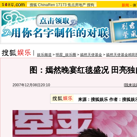
搜狐
ChinaRen
17173
焦点房地产
搜狗
新闻
-
体
娱乐频道
>
明星_娱乐圈
>
嫣然天使基金
>
嫣然天使基金精彩
图：嫣然晚宴红毯盛况 田亮独
2007年12月08日20:10
[
我来说
来源：搜狐娱乐 作者：搜狐娱