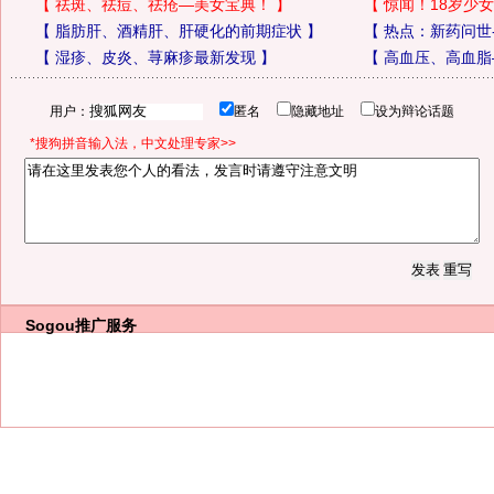
【
祛斑、祛痘、祛疮—美女宝典！
】
【
惊闻！18岁少女
【
脂肪肝、酒精肝、肝硬化的前期症状
】
【
热点：新药问世
【
湿疹、皮炎、荨麻疹最新发现
】
【
高血压、高血脂
用户：
匿名
隐藏地址
设为辩论话题
*搜狗拼音输入法，中文处理专家>>
Sogou推广服务