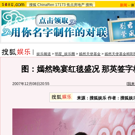
搜狐
ChinaRen
17173
焦点房地产
搜狗
新闻
-
体
娱乐频道
>
明星_娱乐圈
>
嫣然天使基金
>
嫣然天使基金精彩
图：嫣然晚宴红毯盛况 那英签字
2007年12月08日20:55
[
我来
来源：搜狐娱乐 作者：搜狐娱