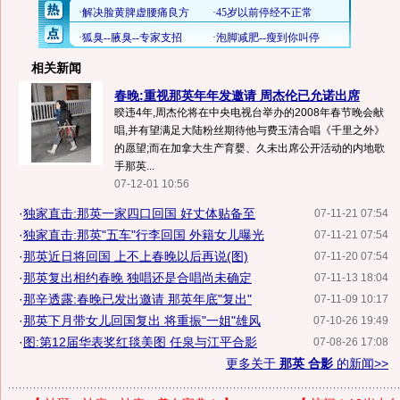
相关新闻
春晚:重视那英年年发邀请 周杰伦已允诺出席
暌违4年,周杰伦将在中央电视台举办的2008年春节晚会献
唱,并有望满足大陆粉丝期待他与费玉清合唱《千里之外》
的愿望;而在加拿大生产育婴、久未出席公开活动的内地歌
手那英...
07-12-01 10:56
·
独家直击:那英一家四口回国 好丈体贴备至
07-11-21 07:54
·
独家直击:那英"五车"行李回国 外籍女儿曝光
07-11-21 07:54
·
那英近日将回国 上不上春晚以后再说(图)
07-11-20 07:54
·
那英复出相约春晚 独唱还是合唱尚未确定
07-11-13 18:04
·
那辛透露:春晚已发出邀请 那英年底"复出"
07-11-09 10:17
·
那英下月带女儿回国复出 将重振"一姐"雄风
07-10-26 19:49
·
图:第12届华表奖红毯美图 任泉与江平合影
07-08-26 17:08
更多关于
那英 合影
的新闻>>