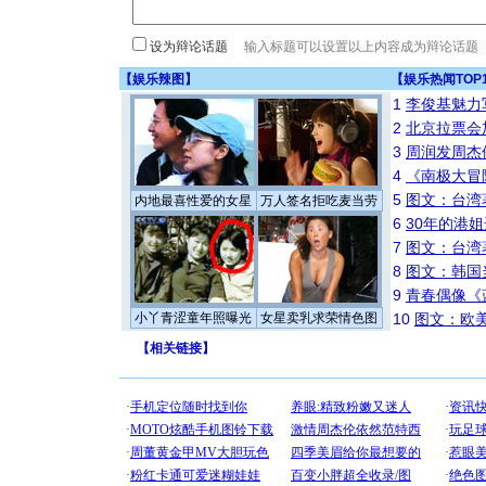
设为辩论话题
【
娱乐辣图
】
【
娱乐热闻TOP
1
李俊基魅力
2
北京拉票会
3
周润发周杰
4
《南极大冒
5
图文：台湾
内地最喜性爱的女星
万人签名拒吃麦当劳
6
30年的港
7
图文：台湾
8
图文：韩国
9
青春偶像《
小丫青涩童年照曝光
女星卖乳求荣情色图
10
图文：欧美
【
相关链接
】