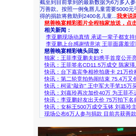
截至到目前拿到的最新数据为6万多人参
万善款。按照一例兔唇儿童需要5000
得的捐款将救助到2400名儿童...
我来说
慈善晚宴精彩图片全程独家放送，点
相关新闻：
李亚鹏现场动真情 承诺一辈子都支持
李亚鹏上台感谢情意浓 王菲面露羞涩
慈善晚宴精彩镜头回放：
独家：王菲李亚鹏夫妇携手首度公开亮
快讯：王菲签名CD11.5万成交 陈家
快讯：台下嘉宾争相抢拍唐卡 21万价
快讯：第二轮竞拍热闹结束 75.4万又
快讯：柯蓝“敲诈” 王中军大手笔15万
快讯：刘嘉玲再次加价40万 为王菲不
快讯：李亚鹏好友出天价 75万拍下名
快讯：女标王500万成交玉钵 刘嘉玲
现场公布6万人参与捐款 目前共获善款过