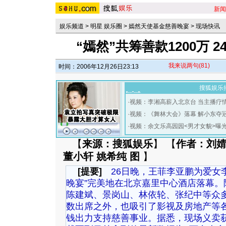
新闻
娱乐频道
>
明星 娱乐圈
>
嫣然天使基金慈善晚宴
>
现场快讯
“嫣然”共筹善款1200万 
我来说两句
(81)
时间：2006年12月26日23:13
搜狐娱乐
·
视频：李湘高薪入北京台 当主播疗
·
视频：《舞林大会》落幕 解小东夺
·
视频：余文乐高园园<男才女貌>曝
【
来源：搜狐娱乐
】 【
作者：刘婧
董小轩 姚希纯 图
】
[提要]
26日晚，王菲李亚鹏为爱女
晚宴”完美地在北京嘉里中心酒店落幕。
陈建斌、景岗山、林依轮、张纪中等众
数出席之外，也吸引了影视及房地产等
钱出力支持慈善事业。据悉，现场义卖获