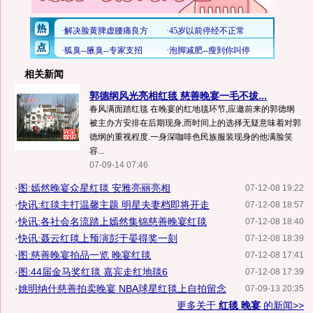
相关新闻
郭德纲风光亮相红毯 慈善晚宴一毛不拔...
春风满面踏红毯 在晚宴的红地毯环节,应邀前来的郭德纲
被主办方安排在后期现身,而时间上的选择无疑意味着对郭
德纲的重视程度.一身深咖啡色民族服装现身的他满脸笑
容...
07-09-14 07:46
·
图:嫣然晚宴众星红毯 安雅亮丽亮相
07-12-08 19:22
·
快讯:红毯主打温馨主题 明星夫妻档即将开走
07-12-08 18:57
·
快讯:各社会名流踏上嫣然集锦慈善晚宴红毯
07-12-08 18:40
·
快讯:聂云红毯上预演彭于晏得奖一刻
07-12-08 18:39
·
图:慈善晚宴拍品一览 晚宴红毯
07-12-08 17:41
·
图:44届金马奖红毯 嘉宾走红地毯6
07-12-08 17:39
·
姚明纳什慈善拍卖晚宴 NBA球星红毯上自拍留念
07-09-13 20:35
更多关于
红毯 晚宴
的新闻>>