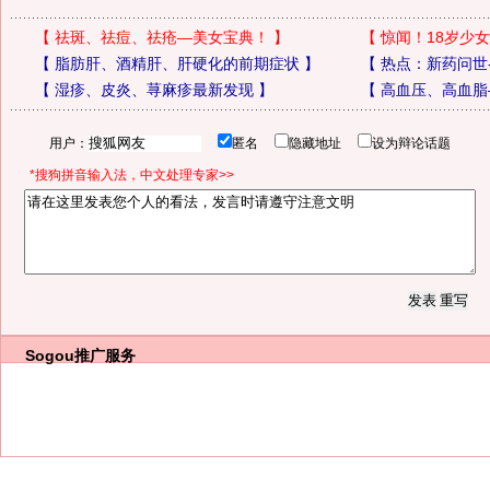
【
祛斑、祛痘、祛疮—美女宝典！
】
【
惊闻！18岁少女
【
脂肪肝、酒精肝、肝硬化的前期症状
】
【
热点：新药问世
【
湿疹、皮炎、荨麻疹最新发现
】
【
高血压、高血脂
用户：
匿名
隐藏地址
设为辩论话题
*搜狗拼音输入法，中文处理专家>>
Sogou推广服务