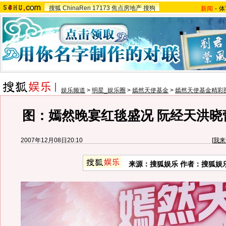
搜狐
ChinaRen
17173
焦点房地产
搜狗
新闻
-
体
娱乐频道
>
明星_娱乐圈
>
嫣然天使基金
>
嫣然天使基金精彩
图：嫣然晚宴红毯盛况 阮经天洪晓
2007年12月08日20:10
[
我来
来源：搜狐娱乐 作者：搜狐娱