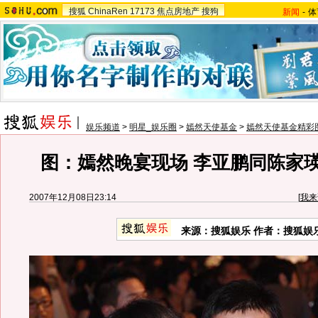
搜狐
ChinaRen
17173
焦点房地产
搜狗
新闻
-
体
娱乐频道
>
明星_娱乐圈
>
嫣然天使基金
>
嫣然天使基金精彩
图：嫣然晚宴现场 李亚鹏同陈家
2007年12月08日23:14
[
我来
来源：搜狐娱乐 作者：搜狐娱