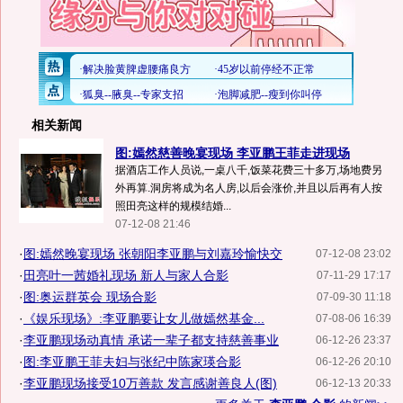
相关新闻
图:嫣然慈善晚宴现场 李亚鹏王菲走进现场
据酒店工作人员说,一桌八千,饭菜花费三十多万,场地费另
外再算.洞房将成为名人房,以后会涨价,并且以后再有人按
照田亮这样的规模结婚...
07-12-08 21:46
·
图:嫣然晚宴现场 张朝阳李亚鹏与刘嘉玲愉快交
07-12-08 23:02
·
田亮叶一茜婚礼现场 新人与家人合影
07-11-29 17:17
·
图:奥运群英会 现场合影
07-09-30 11:18
·
《娱乐现场》:李亚鹏要让女儿做嫣然基金...
07-08-06 16:39
·
李亚鹏现场动真情 承诺一辈子都支持慈善事业
06-12-26 23:37
·
图:李亚鹏王菲夫妇与张纪中陈家瑛合影
06-12-26 20:10
·
李亚鹏现场接受10万善款 发言感谢善良人(图)
06-12-13 20:33