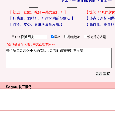
更多关于
李亚鹏 合影
的新闻>>
【
祛斑、祛痘、祛疮—美女宝典！
】
【
惊闻！18岁少女
【
脂肪肝、酒精肝、肝硬化的前期症状
】
【
热点：新药问世
【
湿疹、皮炎、荨麻疹最新发现
】
【
高血压、高血脂
用户：
匿名
隐藏地址
设为辩论话题
*搜狗拼音输入法，中文处理专家>>
Sogou推广服务