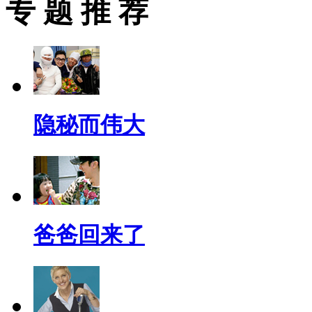
专 题 推 荐
隐秘而伟大
爸爸回来了