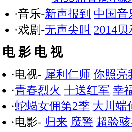
·音乐-
新声报到
中国音
·戏剧-
无声尖叫
201
电 影 电 视
·电视-
犀利仁师
你照亮
·
青春烈火
十送红军
幸
·
蛇蝎女佣第2季
大川端
·电影-
归来
魔警
超验骇