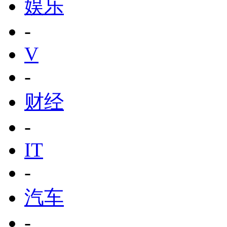
娱乐
-
V
-
财经
-
IT
-
汽车
-