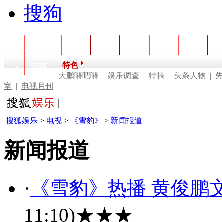
搜狗
首页
电影
电视
音乐
戏剧
视频
综
特色
回顾
|
大鹏嘚吧嘚
|
娱乐调查
|
特搞
|
头条人物
|
室
|
电视月刊
搜狐娱乐
>
电视
>
《雪豹》
>
新闻报道
新闻报道
·
《雪豹》热播 黄俊鹏
11:10)
★★★