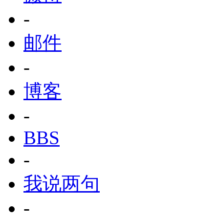
-
邮件
-
博客
-
BBS
-
我说两句
-