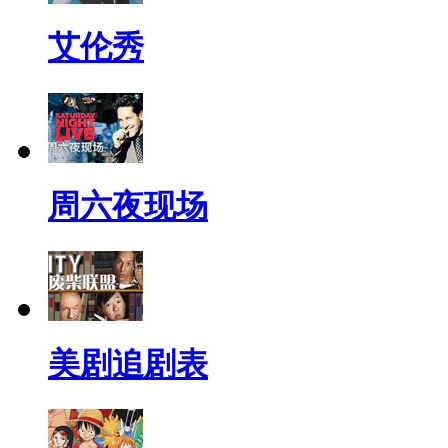
艾伦秀
周六夜现场
美剧追剧表