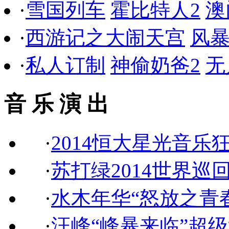
·
雪国列车
霍比特人2
澳
·
西游记之大闹天宫
风
·
私人订制
神偷奶爸2
无
音 乐 演 出
·
2014恒大星光音乐
·
苏打绿2014世界巡
·
水木年华“怒放之青
·
汪峰“峰暴来临”超