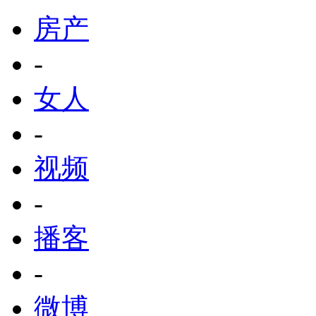
房产
-
女人
-
视频
-
播客
-
微博