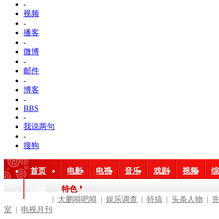
-
视频
-
播客
-
微博
-
邮件
-
博客
-
BBS
-
我说两句
-
搜狗
首页
电影
电视
音乐
戏剧
视频
综
特色
回顾
|
大鹏嘚吧嘚
|
娱乐调查
|
特搞
|
头条人物
|
室
|
电视月刊