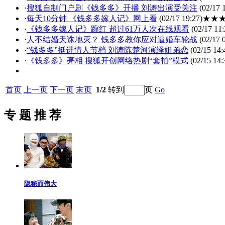
·
搜狐自制门户剧《钱多多》开播 刘涛出演受关注
(02/17 
·
每天10分钟 《钱多多嫁人记》网上看
(02/17 19:27)
★★
·
《钱多多嫁人记》蹿红 超过61万人次在线观看
(02/17 11:
·
人不结婚天诛地灭？ 钱多多教你应对逼婚车轮战
(02/17 
·
“钱多多”挺进情人节档 刘涛陈楚河演绎姐弟恋
(02/15 14:
·
《钱多多》亮相 搜狐开创网络热剧“套拍”模式
(02/15 14:
首页
上一页
下一页
末页
1/2
转到
页
Go
专 题 推 荐
隐秘而伟大