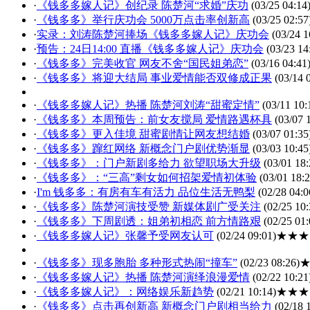
·
《钱多多嫁人记》创纪录 陈楚河“求婚”庆功
(03/25 04:14
·
《钱多多》举行庆功会 5000万点击率创新高
(03/25 02:57
·
实录：刘涛陈楚河捧场《钱多多嫁人记》庆功会
(03/24 1
·
预告：24日14:00 直播《钱多多嫁人记》庆功会
(03/23 14
·
《钱多多》完美收官 网友不舍“国民姐弟恋”
(03/16 04:41
·
《钱多多》将迎大结局 事业爱情能否双修成正果
(03/14 
·
《钱多多嫁人记》热播 陈楚河刘涛“甜蜜定情”
(03/11 10:
·
《钱多多》本周预告：前女友搅局 爱情路遇杯具
(03/07 
·
《钱多多》更入佳境 甜蜜剧情让网友想结婚
(03/07 01:35
·
《钱多多》蹿红网络 新概念门户剧优势渐显
(03/03 10:45
·
《钱多多》：门户新剧多给力 欲望职场大升级
(03/01 18:
·
《钱多多》：“三高”剩女如何招架爱情初体验
(03/01 18:2
·
I'm 钱多多：有房有车有活力 品位生活无鸭梨
(02/28 04:0
·
《钱多多》陈楚河演技受赞 新媒体剧广受关注
(02/25 10:
·
《钱多多》下周剧透：姐弟初相恋 前方情路艰
(02/25 01:
·
《钱多多嫁人记》张馨予受网友认可
(02/24 09:01)
★★★
·
《钱多多》现多胞胎 多种形式热闹“撞车”
(02/23 08:26)
·
《钱多多嫁人记》热播 陈楚河演绎浪漫爱情
(02/22 10:21
·
《钱多多嫁人记》：网络娱乐新趋势
(02/21 10:14)
★★★
·
《钱多多》点击再创新高 新概念门户剧相当给力
(02/18 