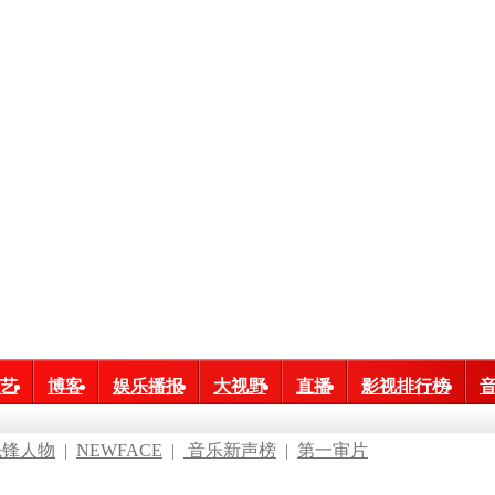
艺
博客
娱乐播报
大视野
直播
影视排行榜
先锋人物
|
NEWFACE
|
音乐新声榜
|
第一审片