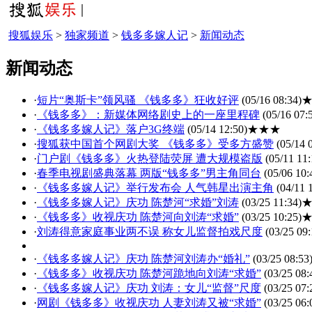
搜狐娱乐
>
独家频道
>
钱多多嫁人记
>
新闻动态
新闻动态
·
短片“奥斯卡”领风骚 《钱多多》狂收好评
(05/16 08:34)
·
《钱多多》：新媒体网络剧史上的一座里程碑
(05/16 07:
·
《钱多多嫁人记》落户3G终端
(05/14 12:50)
★★★
·
搜狐获中国首个网剧大奖 《钱多多》受多方盛赞
(05/14 
·
门户剧《钱多多》火热登陆荧屏 遭大规模盗版
(05/11 11:
·
春季电视剧盛典落幕 两版“钱多多”男主角同台
(05/06 10:
·
《钱多多嫁人记》举行发布会 人气韩星出演主角
(04/11 
·
《钱多多嫁人记》庆功 陈楚河“求婚”刘涛
(03/25 11:34)
·
《钱多多》收视庆功 陈楚河向刘涛“求婚”
(03/25 10:25)
·
刘涛得意家庭事业两不误 称女儿监督拍戏尺度
(03/25 09:
·
《钱多多嫁人记》庆功 陈楚河刘涛办“婚礼”
(03/25 08:53
·
《钱多多》收视庆功 陈楚河跪地向刘涛“求婚”
(03/25 08:
·
《钱多多嫁人记》庆功 刘涛：女儿“监督”尺度
(03/25 07:
·
网剧《钱多多》收视庆功 人妻刘涛又被“求婚”
(03/25 06: