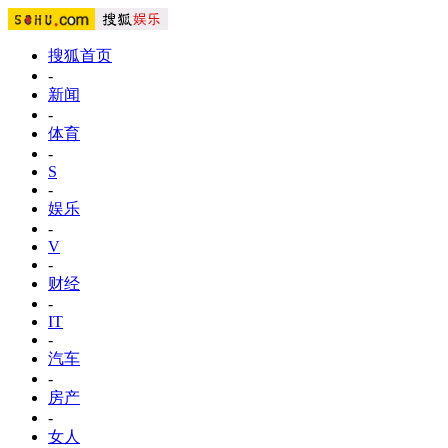
搜狐首页
-
新闻
-
体育
-
S
-
娱乐
-
V
-
财经
-
IT
-
汽车
-
房产
-
女人