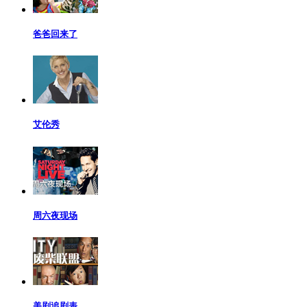
爸爸回来了
艾伦秀
周六夜现场
美剧追剧表