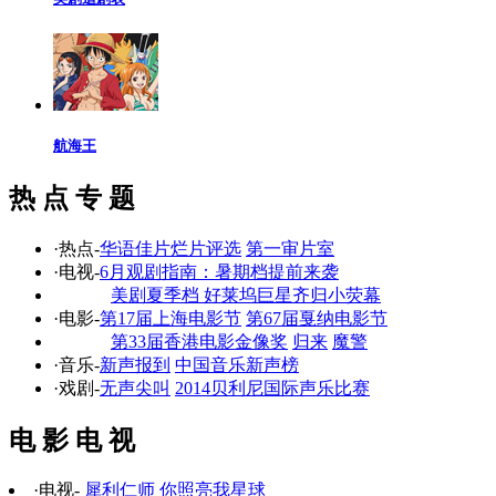
航海王
热 点 专 题
·热点-
华语佳片烂片评选
第一审片室
·电视-
6月观剧指南：暑期档提前来袭
美剧夏季档 好莱坞巨星齐归小荧幕
·电影-
第17届上海电影节
第67届戛纳电影节
第33届香港电影金像奖
归来
魔警
·音乐-
新声报到
中国音乐新声榜
·戏剧-
无声尖叫
2014贝利尼国际声乐比赛
电 影 电 视
·电视-
犀利仁师
你照亮我星球