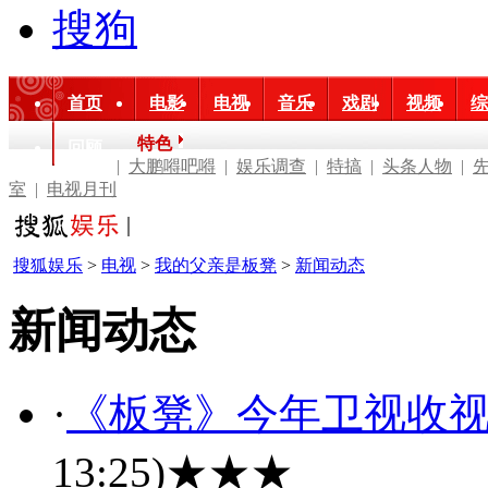
搜狗
首页
电影
电视
音乐
戏剧
视频
综
特色
回顾
|
大鹏嘚吧嘚
|
娱乐调查
|
特搞
|
头条人物
|
室
|
电视月刊
搜狐娱乐
>
电视
>
我的父亲是板凳
>
新闻动态
新闻动态
·
《板凳》今年卫视收视
13:25)
★★★