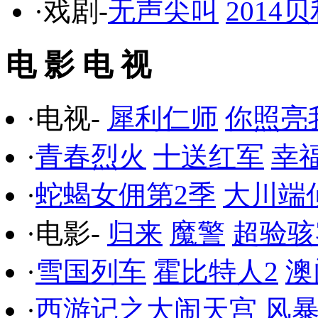
·戏剧-
无声尖叫
201
电 影 电 视
·电视-
犀利仁师
你照亮
·
青春烈火
十送红军
幸
·
蛇蝎女佣第2季
大川端
·电影-
归来
魔警
超验骇
·
雪国列车
霍比特人2
澳
·
西游记之大闹天宫
风