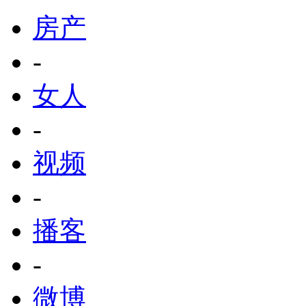
房产
-
女人
-
视频
-
播客
-
微博