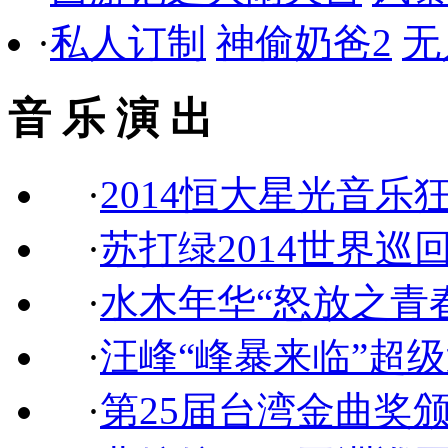
·
私人订制
神偷奶爸2
无
音 乐 演 出
·
2014恒大星光音乐
·
苏打绿2014世界巡
·
水木年华“怒放之青
·
汪峰“峰暴来临”超
·
第25届台湾金曲奖