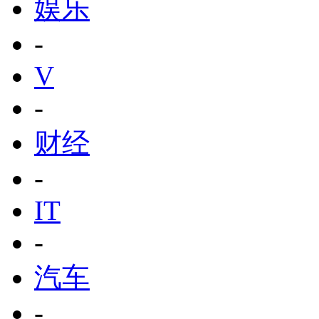
娱乐
-
V
-
财经
-
IT
-
汽车
-