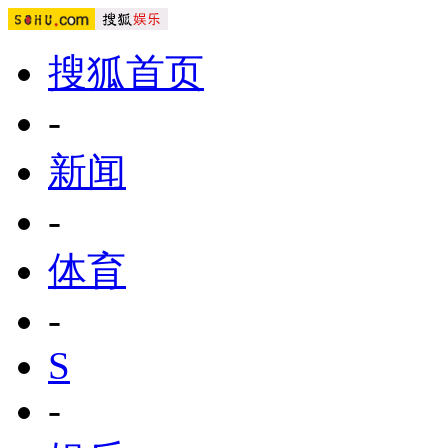
搜狐首页
-
新闻
-
体育
-
S
-