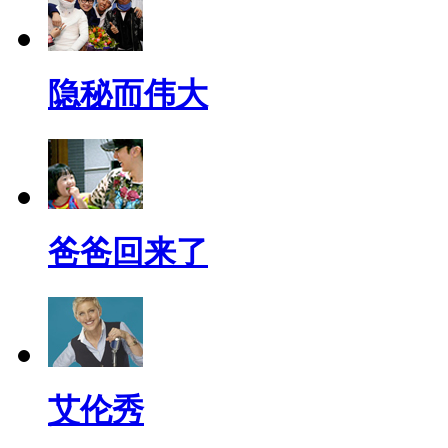
隐秘而伟大
爸爸回来了
艾伦秀