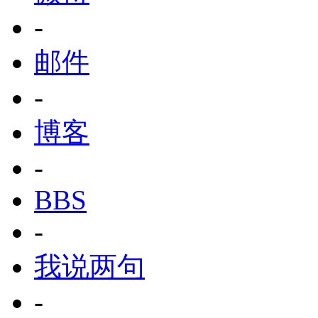
-
邮件
-
博客
-
BBS
-
我说两句
-