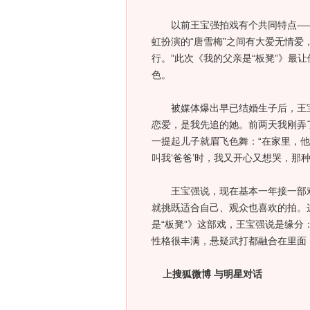
以前王宝强拍戏有个共同特点——没
虹扮演的“唐雪梅”之间有大爱无情爱
行。”此次《我的父亲是“板凳”》最
色。
被媒体爆出早已结婚生子后，王宝
恋爱，是我先追的她。前两天我刚弄了
一提起儿子就眉飞色舞：“在家里，
叫我‘爸爸’时，我又开心又想哭，那
王宝强说，现在基本一年接一部戏
就挑既适合自己、观众也喜欢的拍。
是“板凳”》这部戏，王宝强说是缘分
性格很丰满，悬疑武打都融合在里面
上搜狐微博 与明星对话