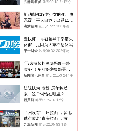
和中乌关系，显然又有了新
兵器观察员
前天09:15
34评论
的想法
抢劫刺死19岁少女的死刑改
死缓当事人自述：出狱11年
间始终刻意躲避被害人家属
澎湃新闻
前天21:22
200评论
壹快评｜号召领导干部带头
休假，是因为大家不想休吗
第一财经
昨天09:32
202评论
“迅速掀起扫黑除恶新一轮
攻势”！多省份密集部署，
公布举报方式
新闻资讯综合
前天21:53
247评论
法院认为“老登”属年龄贬
损，这个词错在哪里？
新黄河
昨天09:54
49评论
兰州没有“兰州拉面”，多地
试点改名“青海拉面”，有商
家改名已两年
九派新闻
前天22:05
83评论