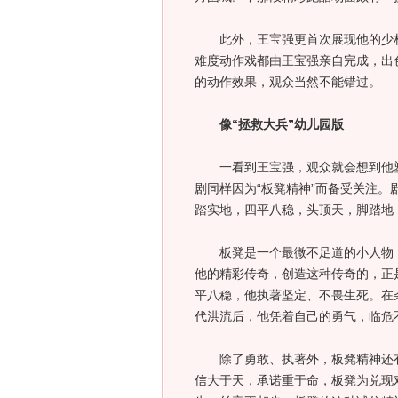
此外，王宝强更首次展现他的少林
难度动作戏都由王宝强亲自完成，出
的动作效果，观众当然不能错过。
像“拯救大兵”幼儿园版
一看到王宝强，观众就会想到他塑造
剧同样因为“板凳精神”而备受关注。
踏实地，四平八稳，头顶天，脚踏地，
板凳是一个最微不足道的小人物，
他的精彩传奇，创造这种传奇的，正
平八稳，他执著坚定、不畏生死。在
代洪流后，他凭着自己的勇气，临危
除了勇敢、执著外，板凳精神还有
信大于天，承诺重于命，板凳为兑现