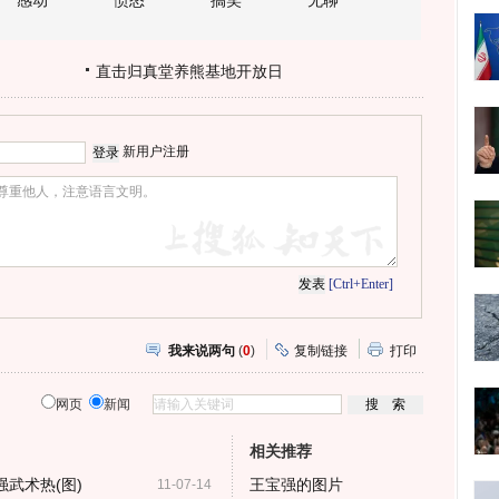
感动
愤怒
搞笑
无聊
直击归真堂养熊基地开放日
新用户注册
[Ctrl+Enter]
我来说两句
(
0
)
复制链接
打印
网页
新闻
相关推荐
武术热(图)
王宝强的图片
11-07-14