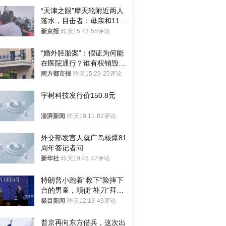
“天津之眼”摩天轮附近两人
落水，目击者：母亲和11岁
儿子先后被打捞上岸
新京报
昨天15:43
55评论
“婚外胚胎案”：假证为何能
在医院通行？谁有权销毁胚
胎？
南方都市报
昨天15:29
25评论
宇树科技发行价150.8元
澎湃新闻
昨天19:11
82评论
外交部发言人就广岛核爆81
周年答记者问
新华社
昨天19:45
47评论
特朗普小跑着“救下”险摔下
台的男童，顺便“补刀”拜
登：“我可不想他像拜登一
极目新闻
昨天12:13
43评论
样摔下来”
普京再向东方借兵，这次出