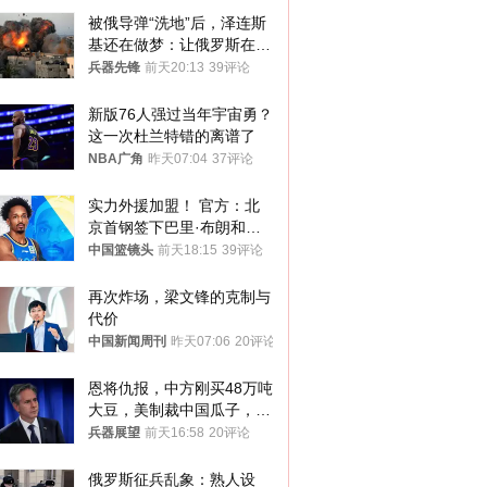
被俄导弹“洗地”后，泽连斯
基还在做梦：让俄罗斯在冬
季前求和？
兵器先锋
前天20:13
39评论
新版76人强过当年宇宙勇？
这一次杜兰特错的离谱了
NBA广角
昨天07:04
37评论
实力外援加盟！ 官方：北
京首钢签下巴里·布朗和桑
普森
中国篮镜头
前天18:15
39评论
再次炸场，梁文锋的克制与
代价
中国新闻周刊
昨天07:06
20评论
恩将仇报，中方刚买48万吨
大豆，美制裁中国瓜子，布
林肯措辞变了
兵器展望
前天16:58
20评论
俄罗斯征兵乱象：熟人设