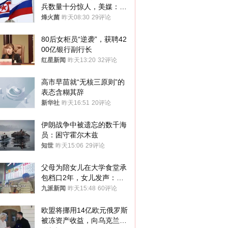
兵数量十分惊人，美媒：俄
朝要动真格？
烽火菌
昨天08:30
29评论
80后女柜员“逆袭”，获聘42
00亿银行副行长
红星新闻
昨天13:20
32评论
高市早苗就“无核三原则”的
表态含糊其辞
新华社
昨天16:51
20评论
伊朗战争中被遗忘的数千海
员：困守霍尔木兹
知世
昨天15:06
29评论
父母为陪女儿在大学食堂承
包档口2年，女儿发声：初
衷是为了陪伴，毕业后将不
九派新闻
昨天15:48
60评论
再营业
欧盟将挪用14亿欧元俄罗斯
被冻资产收益，向乌克兰提