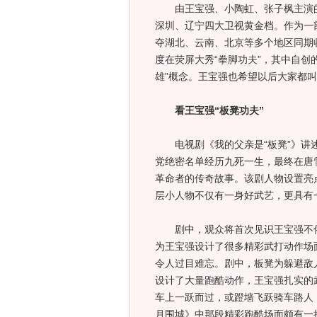
由王宝强、小陶虹、张子枫主演的电
深圳、辽宁四大卫视黄金档。作为一
夺湖北、云南、北京等多个地区同期
度在荧屏大秀“拳脚功夫”，其中自创
雄”概念。王宝强也希望以后大家都叫他
看王宝强“板凳功夫”
电视剧《我的父亲是“板凳”》讲述杂
党绝密名单经历九死一生，最终在唐
革命者的传奇故事。该剧人物设置亮
层小人物不仅有一身好武艺，更具有一
剧中，观众将首次见识王宝强不俗
为王宝强设计了很多精彩武打动作场
令人过目难忘。剧中，板凳为躲避敌
设计了大量跑酷动作，王宝强扎实的
车上一跃而过，或蹬墙飞跃骑车路人
月围城》中那段精彩跑酷场面颇有一