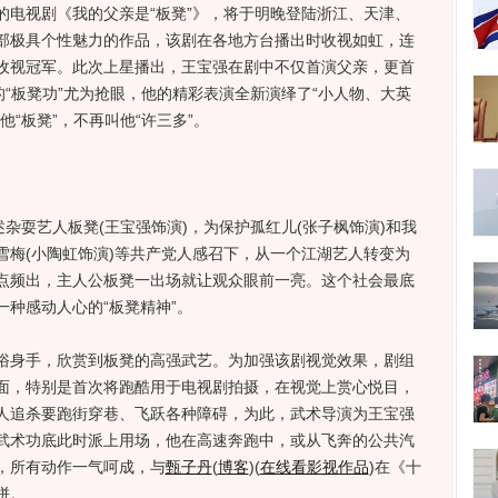
视剧《我的父亲是“板凳”》，将于明晚登陆浙江、天津、
部极具个性魅力的作品，该剧在各地方台播出时收视如虹，连
收视冠军。此次上星播出，王宝强在剧中不仅首演父亲，更首
的“板凳功”尤为抢眼，他的精彩表演全新演绎了“小人物、大英
“板凳”，不再叫他“许三多”。
耍艺人板凳(王宝强饰演)，为保护孤红儿(张子枫饰演)和我
雪梅(小陶虹饰演)等共产党人感召下，从一个江湖艺人转变为
点频出，主人公板凳一出场就让观众眼前一亮。这个社会最底
种感动人心的“板凳精神”。
身手，欣赏到板凳的高强武艺。为加强该剧视觉效果，剧组
面，特别是首次将跑酷用于电视剧拍摄，在视觉上赏心悦目，
人追杀要跑街穿巷、飞跃各种障碍，为此，武术导演为王宝强
武术功底此时派上用场，他在高速奔跑中，或从飞奔的公共汽
，所有动作一气呵成，与
甄子丹
(
博客
)
(
在线看影视作品
)
在《十
拼。