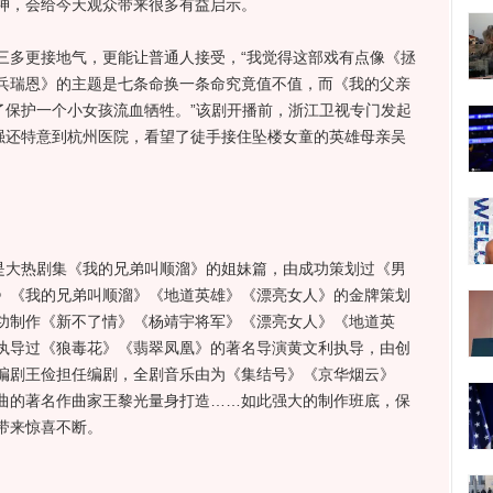
神，会给今天观众带来很多有益启示。
多更接地气，更能让普通人接受，“我觉得这部戏有点像《拯
兵瑞恩》的主题是七条命换一条命究竟值不值，而《我的父亲
了保护一个小女孩流血牺牲。”该剧开播前，浙江卫视专门发起
宝强还特意到杭州医院，看望了徒手接住坠楼女童的英雄母亲吴
大热剧集《我的兄弟叫顺溜》的姐妹篇，由成功策划过《男
》《我的兄弟叫顺溜》《地道英雄》《漂亮女人》的金牌策划
功制作《新不了情》《杨靖宇将军》《漂亮女人》《地道英
执导过《狼毒花》《翡翠凤凰》的著名导演黄文利执导，由创
编剧王俭担任编剧，全剧音乐由为《集结号》《京华烟云》
曲的著名作曲家王黎光量身打造……如此强大的制作班底，保
带来惊喜不断。