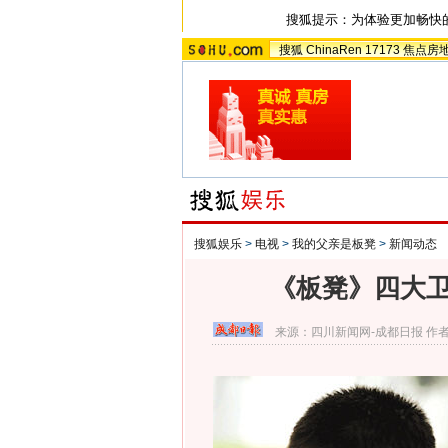
搜狐提示：为体验更加畅快
搜狐
ChinaRen
17173
焦点房
搜狐娱乐
>
电视
>
我的父亲是板凳
>
新闻动态
《板凳》四大卫
来源：
四川新闻网-成都日报
作者