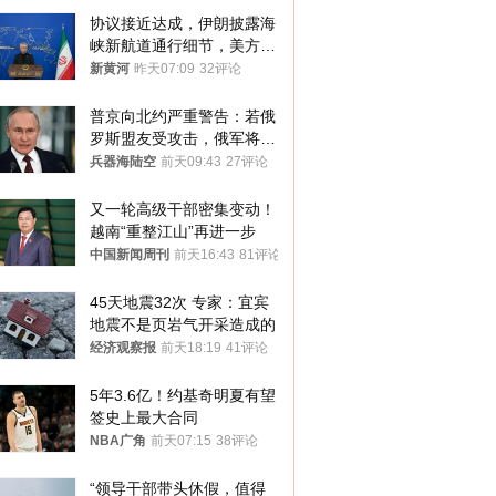
协议接近达成，伊朗披露海
峡新航道通行细节，美方再
提“倒计时”
新黄河
昨天07:09
32评论
普京向北约严重警告：若俄
罗斯盟友受攻击，俄军将动
用核武器保护
兵器海陆空
前天09:43
27评论
又一轮高级干部密集变动！
越南“重整江山”再进一步
中国新闻周刊
前天16:43
81评论
45天地震32次 专家：宜宾
地震不是页岩气开采造成的
经济观察报
前天18:19
41评论
5年3.6亿！约基奇明夏有望
签史上最大合同
NBA广角
前天07:15
38评论
“领导干部带头休假，值得