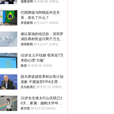
供援助
观察者网
昨天08:09
29评论
巴西降级与阿根廷外交关
系，发生了什么？
界面新闻
昨天10:27
28评论
难以落地的动迁款：深圳罗
湖区两村民追讨两千万元动
迁款八年未果
澎湃新闻
昨天12:57
42评论
32岁女儿不结婚 母亲花7万
求助心理“大咖”
极昼
昨天08:29
19评论
因凡蒂诺就世界杯出售计划
道歉 不愿放弃FIFA主席职
位
足坛欧美汇
昨天07:11
33评论
22岁女生南太行山失联已1
0天，家属：她刚大学毕业
想到山里旅行
新京报
前天23:18
63评论