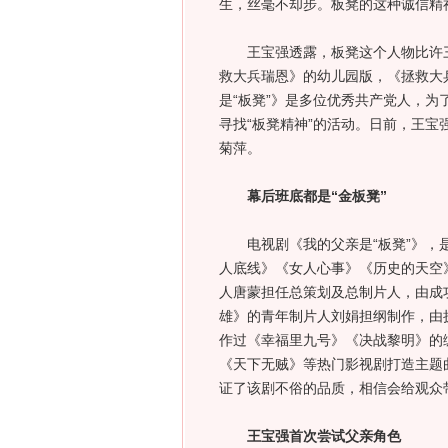
生，丝毫不却步。板凳的这种诚信精
王宝强透露，板凳这个人物比许三
救大兵瑞恩》的幼儿园版，《拯救大
是“板凳”》是多位优秀共产党人，为
寻找“板凳精神”的活动。日前，王
菊萍。
幕后班底都是“金板凳”
电视剧《我的父亲是“板凳”》，是
人底线》《女人心事》《历史的天空
人唐蒙担任总策划及总制片人，由成
雄》的青年制片人刘娟担纲制作，由
作过《幸福里九号》《决战黎明》的
《天下无贼》等热门影视剧打造主题
证了该剧不俗的品质，相信会给观众
王宝强首次尝试父亲角色