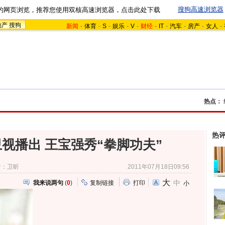
搜狗高速浏览器
的网页浏览，推荐您使用双核高速浏览器，点击此处下载
地产
搜狗
新闻
-
体育
-
S
-
娱乐
-
V
-
财经
-
IT
-
汽车
-
房产
-
女人
-
热点：
热
视播出 王宝强秀“拳脚功夫”
：卫昕
2011年07月18日09:56
大
中
我来说两句
(
0
)
复制链接
打印
小