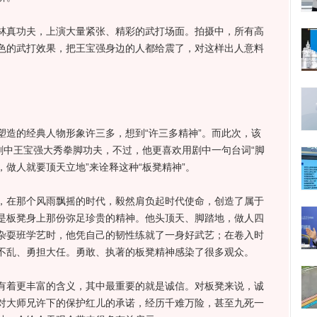
真功夫，上演大量紧张、精彩的武打场面。拍摄中，所有高
色的武打效果，把王宝强身边的人都给震了，对这样出人意料
的经典人物形象许三多，想到“许三多精神”。而此次，该
剧中王宝强大秀拳脚功夫，不过，他更喜欢用剧中一句台词“脚
做人就要顶天立地”来诠释这种“板凳精神”。
在那个风雨飘摇的时代，毅然肩负起时代使命，创造了属于
是板凳身上那份弥足珍贵的精神。他头顶天、脚踏地，做人四
杂耍班学艺时，他凭自己的韧性练就了一身好武艺；在卷入时
不乱、勇担大任。勇敢、执著的板凳精神感染了很多观众。
着更丰富的含义，其中最重要的就是诚信。对板凳来说，诚
对大师兄许下的保护红儿的承诺，经历千难万险，甚至九死一