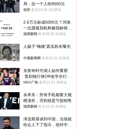
局，拉一个人给8000元
知世
前天19:29
153评论
2.6万元标成5000元？河南
一志愿规划机构被指标错学
费致考生复读
澎湃新闻
昨天09:29
32评论
人贩子“梅姨”真实姓名曝光
中国新闻网
前天23:31
62评论
东契奇时代湖人如何重塑
 复刻独行侠OR改学步行
者？
NBA广角
前天13:23
39评论
余承东：所有手机都要大规
模涨价，否则就是亏损销售
澎湃新闻
昨天12:15
45评论
泽连斯基谈到中国，当场就
给众人下了指示，他对中国