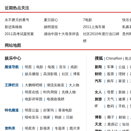
近期热点关注
永不磨灭的番号
夏日甜心
7电影
快乐
新还珠格格
姚明退役
2011上海车展
私募
2011高考试题答案
感动中国十大母亲评选
社区2010年度行业口碑
贵州
榜
网站地图
娱乐中心
搜狐
|
ChinaRen
|
焦
频道导航
|
明星
|
电影
|
电视
|
音乐
|
戏剧
新闻
|
军事
|
公益
|
|
娱乐播报
|
高清影视
|
社区
|
博客
财经
|
股票
|
理财
|
汽车
|
购车
|
家居
|
王牌栏目
|
大鹏嘚吧嘚
|
潮流实验室
|
大人物
|
明星在线
|
时尚周报
|
先锋人物
女人
|
母婴
|
新娘
|
|
电影评审团
|
电视收视榜
旅游
|
天气
|
健康
|
IT
|
数码
|
手机
|
特色频道
|
明星公益
|
好莱坞
|
香港电影
|
嘻哈音乐
|
独家
|
韩娱
|
日娱
博客
|
圈子
|
邮箱
|
天龙
|
鹿鼎记
|
短信
资料库
|
明星库
|
影视库
|
专题库
|
图片库