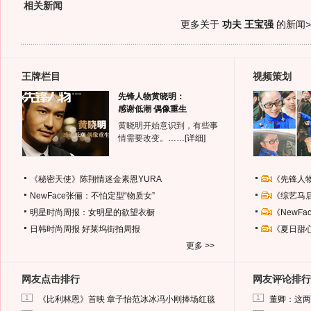
相关新闻
更多关于
功夫 王宝强
的新闻>
王牌栏目
视频策划
先锋人物黄晓明：
感谢低潮 偶像重生
黄晓明开始意识到，有些事
情需要改变。……
[详细]
《秘密天使》陈翔情迷金素恩YURA
《先锋人
NewFace张俪：不怕定型“物质女”
《综艺马
明星时尚周报：女明星的欲望衣橱
《NewF
日韩时尚周报
好莱坞街拍周报
《夏日甜
更多 >>
网友点击排行
网友评论排行
1
1
《比利林恩》首映 章子怡范冰冰冯小刚捧场红毯
董卿：这两