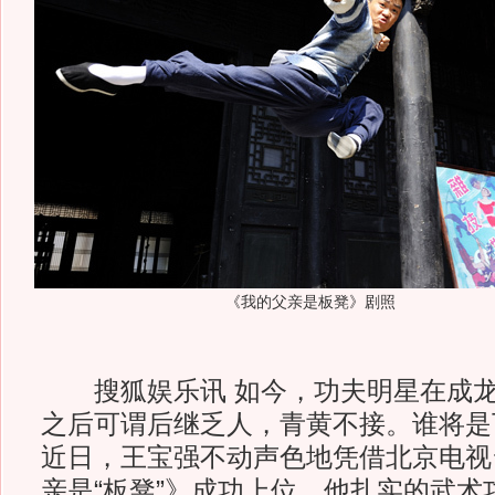
《我的父亲是板凳》剧照
搜狐娱乐讯 如今，功夫明星在成龙
之后可谓后继乏人，青黄不接。谁将是
近日，王宝强不动声色地凭借北京电视
亲是“板凳”》成功上位，他扎实的武术