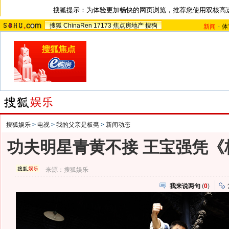
搜狐提示：为体验更加畅快的网页浏览，推荐您使用双核高
搜狐
ChinaRen
17173
焦点房地产
搜狗
新闻
-
体
搜狐娱乐
>
电视
>
我的父亲是板凳
>
新闻动态
功夫明星青黄不接 王宝强凭《
来源：
搜狐娱乐
我来说两句
(
0
)