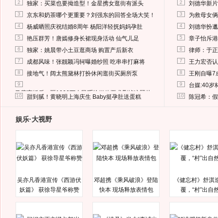
2
2
独家：买菜也要拗造型！金星携女逛街有派头
刘德华新片
3
3
京东和奶茶哪个更重要？刘强东的回答全场大笑！
为救母女俩
4
4
杨威晒照庆祝结婚8周年 杨阳洋轻抚妈妈孕肚
刘德华扮邋
5
5
艳压群芳！唐嫣修身长裙现身活动 仙气儿足
章子怡斥港
6
6
独家：姚晨带小土豆逛商场 购置产后新衣
律师：于正
7
7
成都风味！张靓颖冯轲曝婚纱照 吃串串打麻将
王力宏否认
8
8
接地气！阔太熊黛林打扮休闲逛街买厕所泵
王刚自曝7
9
9
台媒:40
马蓉离婚后，砸1000万人民币给媒体要求删掉这照片
10
10
甜到腻！黄晓明上海庆生 Baby挺孕肚送蛋糕
陈冠希：假
娱乐·大视野
吴亦凡香港宣传《西游伏
邓超携《乘风破浪》登陆
《健忘村》舒淇
妖篇》 获徐导星爷称赞
快本 现场释放表情包
覆，“村”出自