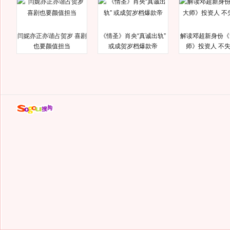
闫妮亦正亦谐占贺岁 喜剧
《情圣》肖央“真诚出轨”
解读邓超新身份《
也要颜值担当
或成贺岁档爆款帝
师》投资人 不