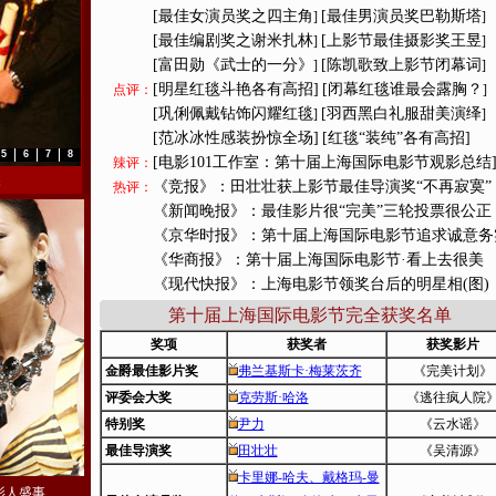
[最佳女演员奖之四主角
[最佳男演员奖巴勒斯塔
]
]
[最佳编剧奖之谢米扎林
[上影节最佳摄影奖王昱
]
]
[富田勋《武士的一分》
[陈凯歌致上影节闭幕词
]
]
[明星红毯斗艳各有高招]
[闭幕红毯谁最会露胸？
点评：
]
[巩俐佩戴钻饰闪耀红毯
[羽西黑白礼服甜美演绎
]
]
[范冰冰性感装扮惊全场]
[红毯“装纯”各有高招]
5
6
7
8
[电影101工作室：第十届上海国际电影节观影总结
辣评：
奖
《竞报》：田壮壮获上影节最佳导演奖“不再寂寞”
热评：
《新闻晚报》：最佳影片很“完美”三轮投票很公正
《京华时报》：第十届上海国际电影节追求诚意务
《华商报》：第十届上海国际电影节·看上去很美
《现代快报》：上海电影节领奖台后的明星相(图)
第十届上海国际电影节完全获奖名单
奖项
获奖者
获奖影片
金爵最佳影片奖
弗兰基斯卡·梅莱茨齐
《完美计划》
评委会大奖
克劳斯·哈洛
《逃往疯人院
特别奖
尹力
《云水谣》
最佳导演奖
田壮壮
《吴清源》
卡里娜-哈夫、戴格玛-曼
影人盛事