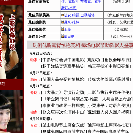
最佳女演员奖
佐、克斯汀-布洛克、克里
《完美计划》
斯汀-肖恩
最佳男演员奖
胡安·约瑟·巴勒斯塔
《疯狂的萨姆埃
最佳编剧奖
谢米-扎林
《维瓦，艾我的
最佳摄影奖
王昱
《吴清源》
最佳音乐奖
富田勋
《武士的一分
巩俐低胸露背惊艳亮相 捧场电影节助阵影人盛
6月23日动态：
[中影研讨会谈中国电影]
[电影项目创投会昨举行]
独家：
[杨千嬅陈奕迅联手搞笑]
[韩三平抵沪中影日亮相]
6月22日动态：
[苗圃人品被疑神情尴尬]
[传媒大奖落幕赵薇封后]
独家：
风范
6月21日动态：
[《大暴走》导演行定勋]
[上影节执行主席任仲伦]
专访：
[《帝企鹅日记》导演吕克-雅盖：人与自然是母题]
[泰影业与政界一样腐败]
[小栗康平：对语言畏惧]
[赵文瑄再次饰演孙中山]
[亚洲新人奖入围片揭晓]
独家：
6月20日动态：
[釜山电影节主席金东虎]
[迪拜电影主席阿布杜勒]
专访：
[夏威夷国际电影节主席
[鹿特丹国际电影节主席]
]