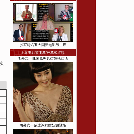
闭幕式—巩俐低胸长裙惊艳红毯
]
独家对话五大国际电影节主席
上海电影节闭幕/开幕式红毯
实
闭幕式—范冰冰豹纹妩媚登场
》