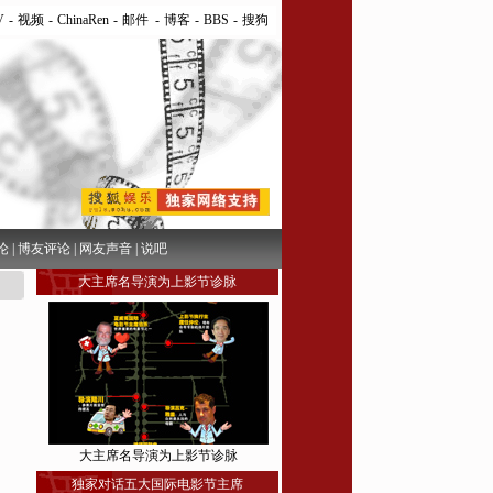
V
-
视频
-
ChinaRen
-
邮件
-
博客
-
BBS
-
搜狗
论
|
博友评论
|
网友声音
|
说吧
大主席名导演为上影节诊脉
大主席名导演为上影节诊脉
独家对话五大国际电影节主席