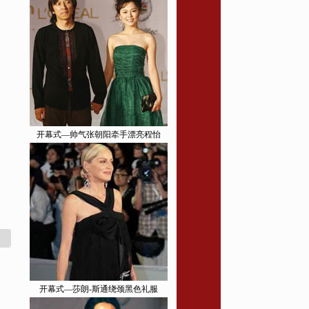
开幕式—帅气张朝阳牵手漂亮程怡
开幕式—莎朗-斯通绕颈黑色礼服