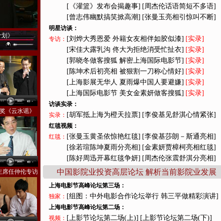
[《灌篮》发布会揭趣事]
[周杰伦话语简短不多语]
[曾志伟幽默搞笑掀高潮]
[张曼玉亮相引惊叫不断]
明星访谈：
计划》
[刘烨大秀恩爱 外籍女友相伴如胶似漆]
[实录]
专访：
[宋佳大露乳沟 佟大为拒绝消受忙扯衣]
[实录]
[郭晓冬做客搜狐 解密上海国际电影节]
[实录]
[陈坤术后初亮相 被狠割一刀称心情好]
[实录]
[上海影展无华人 夏雨爆中国人要避嫌]
[实录]
[上海国际电影节 美女金素妍做客搜狐]
[实录]
访谈实录：
奖《云水谣》
[胡军抵上海为橙天拉票]
[李俊基见舒淇心情紧张]
实录：
红毯视频：
[张曼玉黄圣依惊艳红毯]
[李俊基莎朗－斯通亮相]
红毯：
[徐若瑄陈坤夏雨分亮相]
[金素妍贾樟柯亮相红毯]
[陈好周迅开幕红毯争妍]
[周杰伦张震舒淇分亮相]
中国影院业投资高层论坛 解析当前影院业发展
主席任仲伦专访
上海电影节高峰论坛第三场：
[组图：中外电影合作论坛举行 韩三平做精彩演讲]
独家：
上海电影节高峰论坛第二场：
[上影节论坛第二场(上)]
[上影节论坛第二场(下)]
视频：