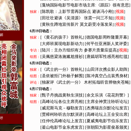
[戛纳国际电影节电影市场主席:《跟踪》很有意思]
[陈凯歌：上影节需再国际点 避谈冯小刚
视频
独家：
] [
]
[田壮壮避谈《吴清源》 张震一问三不知
视频
] [
]
[黄秋生蹲地宣传新片 莫文蔚受冷落发呆
视频
] [
]
6月19日动态：
媚
[《黄石的孩子》首映礼
[德国电影周昨隆重开幕]
独家：
]
[大师班展现电影新动力
[何平任亚洲新人奖评委]
]
[陆川：主办方组织有力 参赛片质量应提高
视频
专访：
][
]
[吴佩慈梁洛施尴尬撞衫]
[唐嫣胡军性感亮相红毯]
组图：
6月18日动态：
[《武士的一分》首映礼]
[山田洋次携众影人助阵]
独家：
[圣依被拒门外杨子解围]
[陈冲真空凸点装秀身材]
组图：
[独家评《武士的一分》 木村拓哉听音辨物夹苍蝇]
评论：
6月17日动态：
[甄子丹挑战黄秋生演技]
[余文乐演《花花刑警》]
独家：
[高峰论坛各位主席亮相]
[主席全神贯注聆听论坛]
组图：
[威尼斯马克－穆勒发言]
[杰弗瑞吉尔默论坛发言]
[贾樟柯聆听吉尔默演讲]
[高峰论坛上王全安出席]
呼
[任仲伦高峰论坛上发言]
[夏威夷电影节伯乐发言]
[釜山电影节金东虎发言]
[张朝阳为影星俊基颁奖]