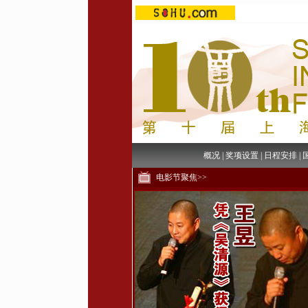
概况
|
奖项设置
|
日程安排
|
电影节聚焦>>