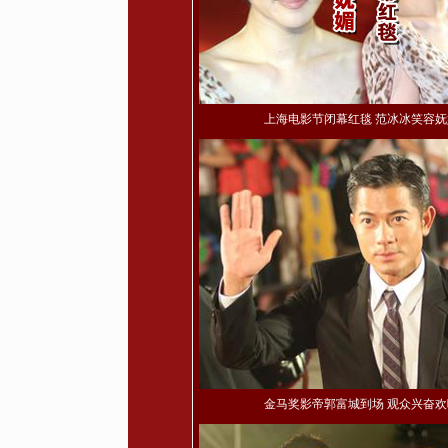
上海电影节闭幕红毯 范冰冰笑容妩
金马奖影帝郭富城到场 观众兴奋欢