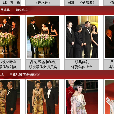
计划》四主角
《云水谣》
田壮壮《吴清源》
《
颁奖典礼——颁奖嘉宾
张铁林叶辛
吕克-雅盖和陈红
颁奖典礼
吕
最佳编剧奖
颁发最佳女演员奖
评委集体上台
揭
红毯——高雅巩俐与媚惑范冰冰