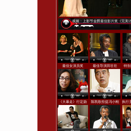
视频：上影节金爵最佳影片奖《完美
最佳女演员奖
最佳导演田壮壮
特别
《大暴走》行定勋
陈凯歌拒提冯小刚
执行