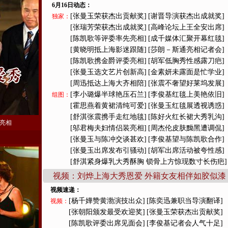
6月16日动态：
[张曼玉荣获杰出贡献奖]
[谢晋导演获杰出成就奖]
独家：
[张瑞芳荣获杰出成就奖]
[高峰论坛上王全安出席]
[陈凯歌等评委率先亮相]
[成千媒体汇聚开幕红毯]
[黄晓明抵上海影迷跟随]
[莎朗－斯通亮相记者会]
[陈凯歌携金爵评委亮相]
[胡军低胸秀性感露刀疤]
[张曼玉选文艺片创新高]
[金素妍未露面是忙学业]
[周迅抵达上海大齐相陪]
[张震不奢望好莱坞发展]
[李小璐爆半球艳压石兰]
[李俊基红毯上美艳依旧]
组图：
[霍思燕着黄裙清纯可爱]
[张曼玉红毯展透视诱惑]
[舒淇张震携手走红地毯]
[陈好火红长裙大秀乳沟]
亮相
[邬君梅夫妇情侣装亮相]
[周杰伦皮肤黝黑遭调侃]
[张曼玉与陈冲交谈甚欢]
[李俊基望与陈凯歌合作]
[张曼玉出席发布引骚动]
[胡军出席活动被夸性感]
[舒淇紧身爆乳大秀酥胸 锁骨上方惊现数寸长伤疤]
视频：刘烨上海大秀恩爱 外籍女友相伴如胶似漆
视频速递：
[杨千嬅赞黄渤演技出众]
[陈奕迅兼职当导演翻译]
视频：
[张朝阳颁发最受欢迎奖]
[张曼玉荣获杰出贡献奖]
[陈凯歌评委出席见面会]
[李俊基记者会人气十足]