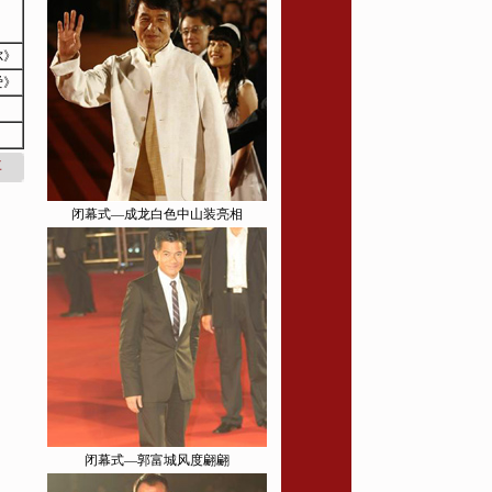
尔》
爱》
》
闭幕式—成龙白色中山装亮相
事
闭幕式—郭富城风度翩翩