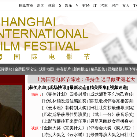
搜狐首页
-
新闻
-
体育
-
S
-
娱乐
-
V
-
财经
-
IT
-
汽车
-
房产
-
女人
-
T
国际展映
|
金爵国际论坛
|
观影地图
|
参赛影片
|
新闻报道
|
精美图集
|
视频播报
|
媒体评
上海国际电影节综述：保持住 迟早做亚洲老大
[获奖名单]
[现场快讯]
[最新动态]
[精美图集]
[视频速递]
[《完美计划》四美封后
[成龙颁奖不忘为己宣传
独家：
]
]
[张铁林颁发最佳编剧奖
[陈凯歌携评委亮相答谢
]
]
[《云水谣》获特别大奖
[田壮壮荣获最佳导演奖
]
]
[巴勒斯塔获最佳男演员
[《武士一分》获音乐奖
]
]
[上影节继往开来责任重
[男星秀幽默女星拼身材
]
]
[金爵大奖《完美计划》
[评委会大奖《疯人院》
视频：
]
]
[特别大奖之《云水谣》
[最佳导演大奖之田壮壮
]
]