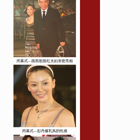
闭幕式—陈凯歌陈红夫妇亲密亮相
闭幕式—彭丹爆乳风韵性感