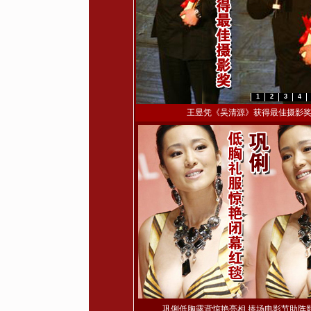
1
2
3
4
王昱凭《吴清源》获得最佳摄影
巩俐低胸露背惊艳亮相 捧场电影节助阵