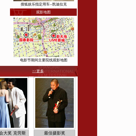
搜狐娱乐指定用车--凯迪拉克
观影地图
开幕式—绯闻男女舒淇张震携手红毯
电影节期间主要院线观影地图
>>更多
开幕式—周杰伦西装革履派头十足
会大奖 克劳斯
最佳摄影奖