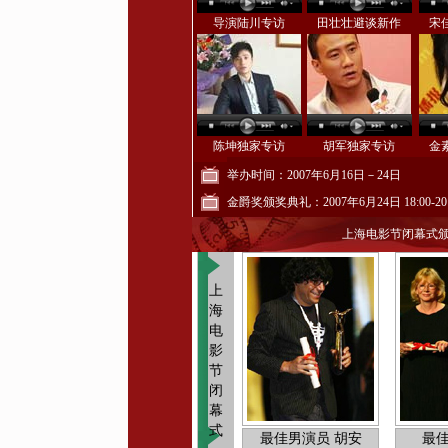
导演陆川专访
田壮壮避谈新作
宋
陈坤独家专访
胡军独家专访
金
举办时间：2007年6月16日－24日
金爵奖颁奖典礼：2007年6月24日 18:00-20:
上海电影节闭幕式
上
海
电
影
节
闭
幕
式
最佳男演员 胡安
最