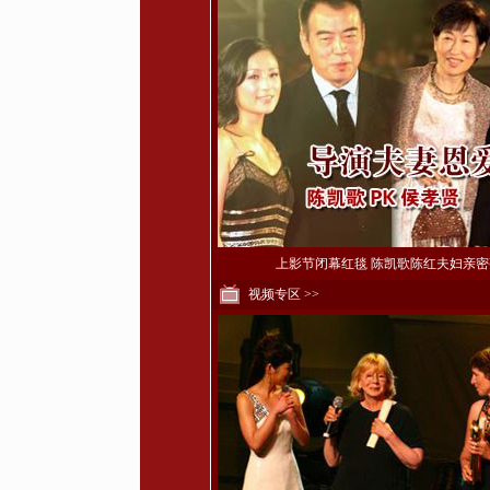
上影节闭幕红毯 陈凯歌陈红夫妇亲密
视频专区 >>