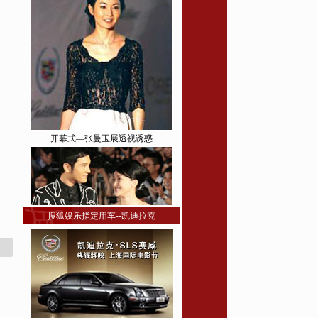
开幕式—张曼玉展透视诱惑
搜狐娱乐指定用车--凯迪拉克
开幕式—黄晓明周迅携手走红地毯