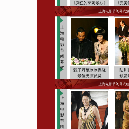
《疯狂的萨姆埃尔》
《完美
上海电影节闭幕式
上
海
电
影
节
闭
幕
式
甄子丹范冰冰揭晓
陆川
最佳男演员奖
颁发
上海电影节闭幕式
上
海
电
影
节
闭