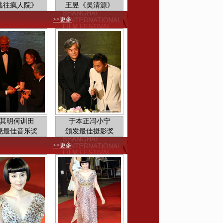
逃往疯人院》
王昱《吴清源》
>>更多
开幕式—李俊基亮相美艳依旧
其明何训田
于本正冯小宁
晓最佳音乐奖
颁发最佳摄影奖
>>更多
开幕式—陈坤风度翩翩亮相