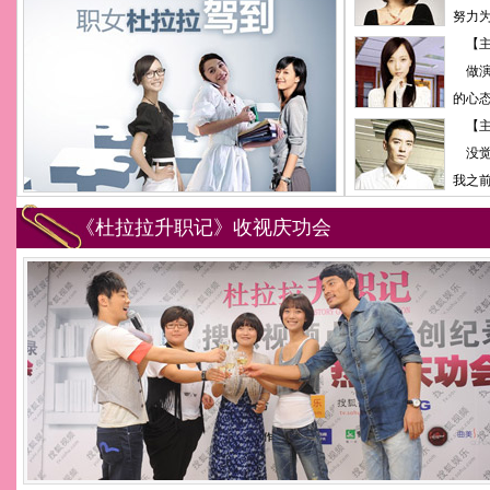
努力
【主
做
的心
【主
没
我之
《杜拉拉升职记》收视庆功会