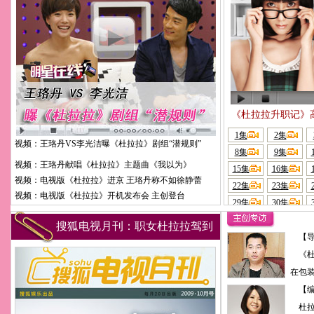
《杜拉拉升职记》
1集
2集
视频：王珞丹VS李光洁曝《杜拉拉》剧组“潜规则”
8集
9集
视频：王珞丹献唱《杜拉拉》主题曲《我以为》
15集
16集
视频：电视版《杜拉拉》进京 王珞丹称不如徐静蕾
22集
23集
视频：电视版《杜拉拉》开机发布会 主创登台
29集
30集
搜狐电视月刊：职女杜拉拉驾到
【导
《
在包
【编
杜