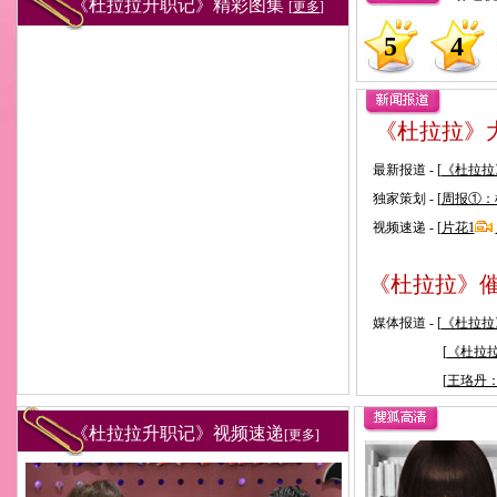
《杜拉拉升职记》精彩图集
[
更多
]
5
4
《杜拉拉》
最新报道 - [
《杜拉拉
独家策划 - [
周报①：
视频速递 - [
片花1
《杜拉拉》催
媒体报道 - [
《杜拉拉
[
《杜拉
[
王珞丹
《杜拉拉升职记》视频速递
[
更多
]