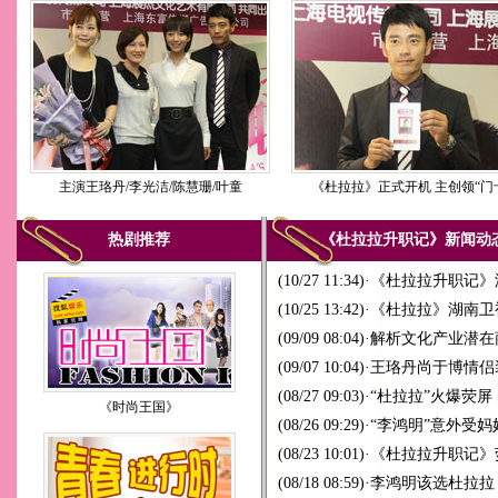
主演王珞丹/李光洁/陈慧珊/叶童
《杜拉拉》正式开机 主创领“门
热剧推荐
《杜拉拉升
(10/27 11:34)
·
《杜拉拉升职记》
(10/25 13:42)
·
《杜拉拉》湖南卫视
(09/09 08:04)
·
解析文化产业潜在
(09/07 10:04)
·
王珞丹尚于博情侣
(08/27 09:03)
·
“杜拉拉”火爆荧屏
《时尚王国》
(08/26 09:29)
·
“李鸿明”意外受
(08/23 10:01)
·
《杜拉拉升职记》
(08/18 08:59)
·
李鸿明该选杜拉拉