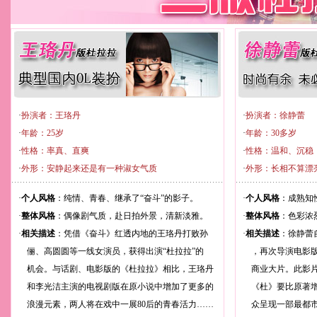
·
扮演者：王珞丹
·
扮演者：徐静蕾
·
年龄：25岁
·
年龄：30多岁
·
性格：率真、直爽
·
性格：温和、沉稳
·
外形：安静起来还是有一种淑女气质
·
外形：长相不算漂
·
个人风格
：纯情、青春、继承了“奋斗”的影子。
·
个人风格
：成熟知
·
整体风格
：偶像剧气质，赴日拍外景，清新淡雅。
·
整体风格
：色彩浓
·
相关描述
：凭借《奋斗》红透内地的王珞丹打败孙
·
相关描述
：徐静蕾
俪、高圆圆等一线女演员，获得出演“杜拉拉”的
，再次导演电影版
机会。与话剧、电影版的《杜拉拉》相比，王珞丹
商业大片。此影片
和李光洁主演的电视剧版在原小说中增加了更多的
《杜》要比原著增
浪漫元素，两人将在戏中一展80后的青春活力……
众呈现一部最都市