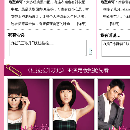
·
造型点评
：大多经典黑白配，有连衣裙也有衬衣配
·
造型点评
：徐静蕾
中裙。虽是典型国内OL装扮，可也有些小心思，衬
领略了几分Patri
衣带上泡泡袖设计，让整个人严谨而又年轻活泼；
些欧美范儿。“徐
连衣裙剪裁合体，有些保守诱惑的味道……
[详细]
……
[详细]
我有话说…
我有话说…
《杜拉拉升职记》主演定妆照抢先看