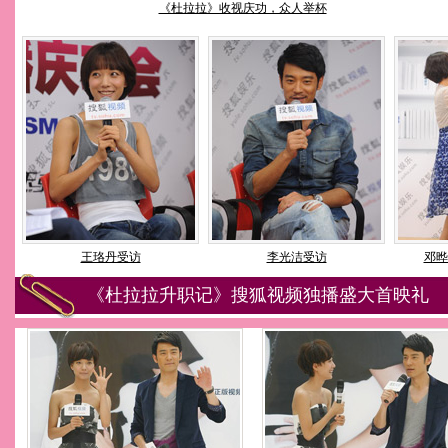
《杜拉拉》收视庆功，众人举杯
王珞丹受访
李光洁受访
邓晔
《杜拉拉升职记》搜狐视频独播盛大首映礼