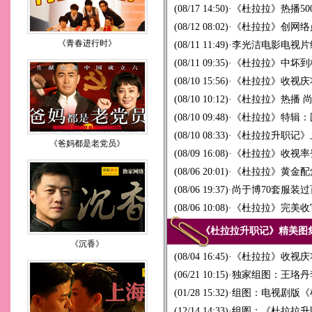
(08/17 14:50)
·
《杜拉拉》热播5
(08/12 08:02)
·
《杜拉拉》创网络
《青春进行时》
(08/11 11:49)
·
李光洁电影电视片约
(08/11 09:35)
·
《杜拉拉》中坏到
(08/10 15:56)
·
《杜拉拉》收视庆
(08/10 10:12)
·
《杜拉拉》热播 
(08/10 09:48)
·
《杜拉拉》特辑：
(08/10 08:33)
·
《杜拉拉升职记》
《爸妈都是老党员》
(08/09 16:08)
·
《杜拉拉》收视率
(08/06 20:01)
·
《杜拉拉》黄金配
(08/06 19:37)
·
尚于博70套服装过
(08/06 10:08)
·
《杜拉拉》完美收
《杜拉拉升
《沉香》
(08/04 16:45)
·
《杜拉拉》收视庆
(06/21 10:15)
·
独家组图：王珞丹
(01/28 15:32)
·
组图：电视剧版《
(12/14 14:33)
·
组图：《杜拉拉升