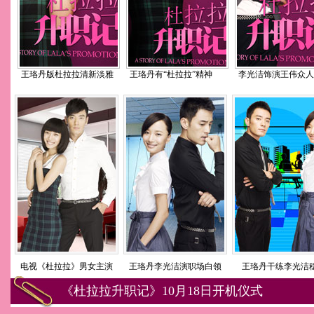
王珞丹版杜拉拉清新淡雅
王珞丹有“杜拉拉”精神
李光洁饰演王伟众人
电视《杜拉拉》男女主演
王珞丹李光洁演职场白领
王珞丹干练李光洁
《杜拉拉升职记》10月18日开机仪式