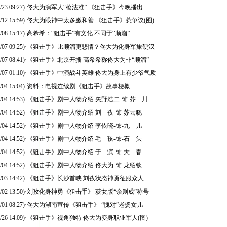
/23 09:27)
·
佟大为演军人“枪法准” 《狙击手》今晚播出
/12 15:59)
·
佟大为眼神中太多嫩和善 《狙击手》惹争议(图)
/08 15:17)
·
高希希：“狙击手”有文化 不同于“顺溜”
/07 09:25)
·
《狙击手》比顺溜更悲情？佟大为化身军旅硬汉
/07 08:41)
·
《狙击手》北京开播 高希希称佟大为非“顺溜”
/07 01:10)
·
《狙击手》中演战斗英雄 佟大为身上有少爷气质
/04 15:04)
·
资料：电视连续剧《狙击手》故事梗概
/04 14:53)
·
《狙击手》剧中人物介绍 矢野浩二-饰-芥 川
/04 14:52)
·
《狙击手》剧中人物介绍 刘 孜-饰-苏云晓
/04 14:52)
·
《狙击手》剧中人物介绍 李依晓-饰-九 儿
/04 14:52)
·
《狙击手》剧中人物介绍 毛 孩-饰-石 头
/04 14:52)
·
《狙击手》剧中人物介绍 于 滨-饰-大 春
/04 14:52)
·
《狙击手》剧中人物介绍 佟大为-饰-龙绍钦
/03 14:42)
·
《狙击手》长沙首映 刘孜状态神勇征服众人
/02 13:50)
·
刘孜化身神勇《狙击手》 获女版“余则成”称号
/01 08:27)
·
佟大为湖南宣传《狙击手》 “愧对”老婆女儿
/26 14:09)
·
《狙击手》视角独特 佟大为变身职业军人(图)