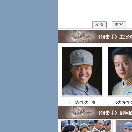
《狙击手》主演介
于 滨-饰-大 春
佟大为-饰
《狙击手》剧照欣