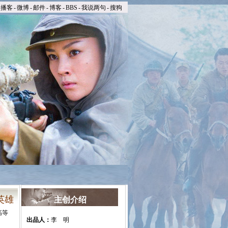
播客
-
微博
-
邮件
-
博客
-
BBS
-
我说两句
-
搜狗
英雄
主创介绍
高等
出品人：
李 明