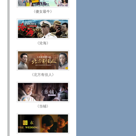
《傻女最牛》
《沧海》
《北方有佳人》
《当铺》