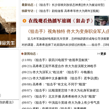
最新动态：
[
《狙击手》长沙首映刘孜状态神勇
][
佟大为被迫转型
]
独家专访：
[
《狙击手》剧组做客 高希希等佟大为两年
][
视频
]
《狙击手》视角独特 佟大为变身职业军人(
近几年军旅题材电视剧充斥荧屏，怎样独辟蹊径成每位导演都
对的课题，高希希选择了此前国内未涉猎过的视角——狙击手…[
详
新闻动态：
>>更多
(11/09)
·
《狙击手》获四川电视节“收视率贡献奖”
(09/23)
·
高希希王宛平再度合作 佟大为首演斯文神枪手
(09/23)
·
佟大为演军人“枪法准” 《狙击手》今晚播出
(09/12)
·
佟大为眼神中太多嫩和善 《狙击手》惹争议(图)
(09/08)
·
高希希：“狙击手”有文化 不同于“顺溜”
(09/07)
·
《狙击手》比顺溜更悲情？佟大为化身军旅硬汉
(09/07)
·
《狙击手》北京开播 高希希称佟大为非“顺溜”
(09/07)
·
《狙击手》中演战斗英雄 佟大为身上有少爷气质
(06/04)
·
资料：电视连续剧《狙击手》故事梗概