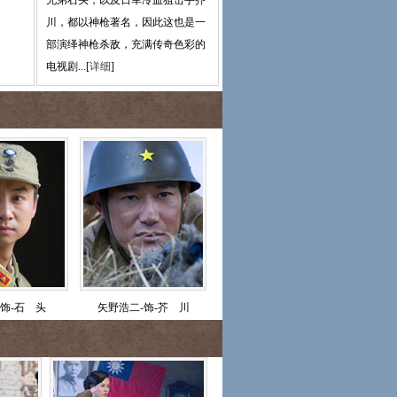
兄弟石头，以及日军冷血狙击手芥
川，都以神枪著名，因此这也是一
部演绎神枪杀敌，充满传奇色彩的
电视剧...[
详细
]
-饰-石 头
矢野浩二-饰-芥 川