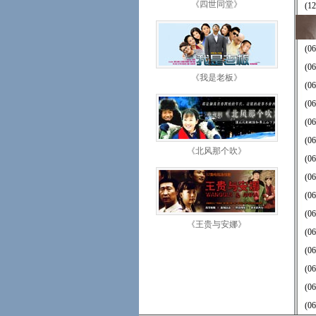
《四世同堂》
(12
(06
(06
《我是老板》
(06
(06
(06
(06
《北风那个吹》
(06
(06
(06
(06
《王贵与安娜》
(06
(06
(06
(06
(06