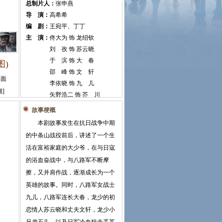
总制片人：
张申燕
导 演：
高希希
编 剧：
王宛平、丁丁
主 演：
佟大为 饰 龙绍钦
刘 孜 饰 苏云晓
于 滨 饰 大 春
图)
邵 峰 饰 文 轩
要面
李依晓 饰 九 儿
细
]
矢野浩二 饰 芥 川
毛 孩 饰 石 头
故事梗概
>>>详细
本剧故事发生在抗日战争中期
的中条山战役前后，讲述了一个生
活在富裕家庭的大少爷，在与日寇
的浴血奋战中，与八路军不断摩
擦，又并肩作战，逐渐成长为一个
英雄的故事。同时，八路军女战士
九儿，八路军连长大春，龙少的初
恋情人苏云晓和丈夫文轩，龙少小