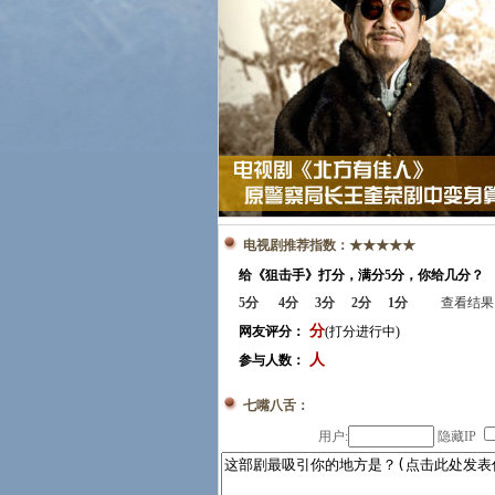
电视
电视剧推荐指数：★★★★★
剧
给《狙击手》打分，满分5分，你给几分？
《北
方有
5分
4分
3分
2分
1分
查看结果
佳
分
网友评分：
(打分进行中)
人》
人
参与人数：
七嘴八舌：
用户:
隐藏IP