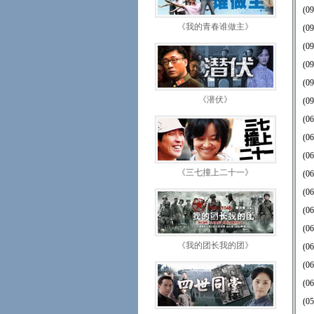
(09
《我的青春谁做主》
(09
(09
(09
(09
《潜伏》
(09
(06
(06
(06
《三七撞上二十一》
(06
(06
(06
(06
《我的团长我的团》
(06
(06
(06
(05