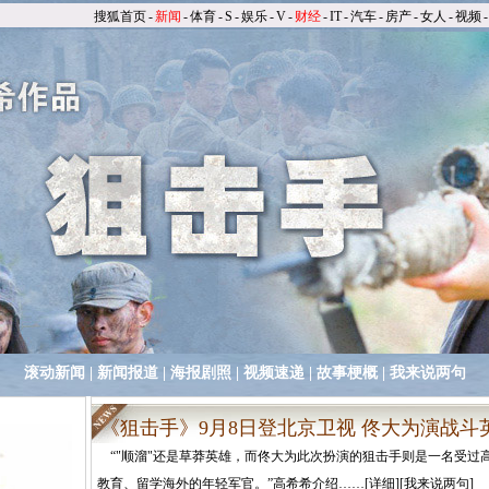
搜狐首页
-
新闻
-
体育
-
S
-
娱乐
-
V
-
财经
-
IT
-
汽车
-
房产
-
女人
-
视频
-
滚动新闻
|
新闻报道
|
海报剧照
|
视频速递
|
故事梗概
|
我来说两句
《狙击手》9月8日登北京卫视 佟大为演战斗
“"顺溜"还是草莽英雄，而佟大为此次扮演的狙击手则是一名受过
教育、留学海外的年轻军官。”高希希介绍……[
详细
][
我来说两句
]