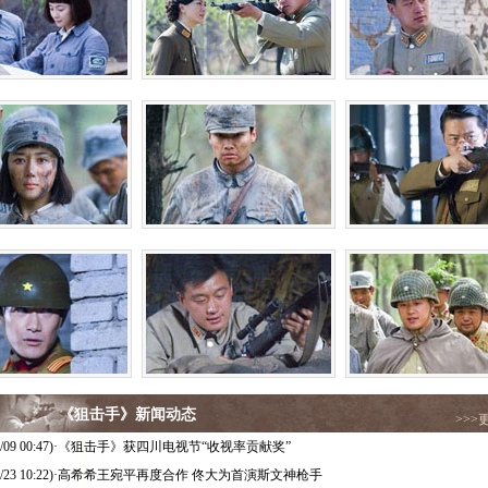
《狙击手》新闻动态
>>>
/09 00:47)
·
《狙击手》获四川电视节“收视率贡献奖”
/23 10:22)
·
高希希王宛平再度合作 佟大为首演斯文神枪手