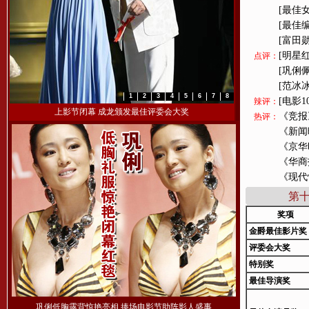
[最佳
[最佳
[富田
[明星
点评：
[巩俐
[范冰
1
2
3
4
5
6
7
8
[电影
辣评：
上影节闭幕 成龙颁发最佳评委会大奖
《竞报
热评：
《新闻
《京华
《华商
《现代
第
奖项
金爵最佳影片奖
评委会大奖
特别奖
最佳导演奖
巩俐低胸露背惊艳亮相 捧场电影节助阵影人盛事