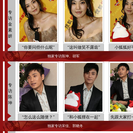
专
访
金
素
妍
“你要问些什么呢”
“这叫做笑不露齿”
小狐狐好
独家专访陈坤、胡军
专
访
陈
坤
“怎么这么随便？”
“和小狐狸在一起”
先跟大家打
独家专访宋佳、郭晓冬