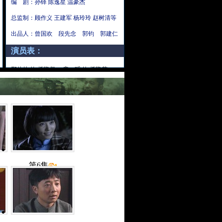
编 剧：孙铎 陈逸星 温豪杰
总监制：顾作义 王建军 杨玲玲 赵树清等
出品人：曾国欢 段先念 郭钧 郭建仁
演员表：
。
邢佳栋
饰 桥隆飙
童 瑶
饰 桥隆花
张 博
饰 马定军 大 秦 饰 沙贯舟
梁诗冉 饰 彭雅涵 吴 冕 饰 铁娘子
廖 伟 饰 孟益兴 张海燕 饰 玉 凤
张永健 饰 肖远山 陈 洁 饰 狄月清
第6集