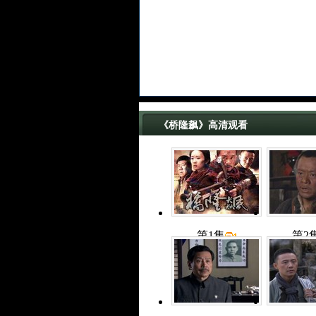
《桥隆飙》高清观看
第1集
第2