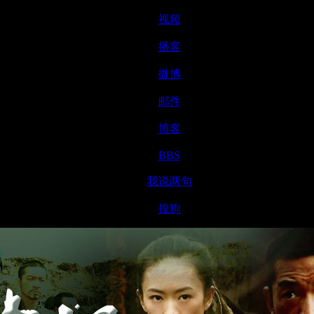
-
视频
-
播客
-
微博
-
邮件
-
博客
-
BBS
-
我说两句
-
搜狗