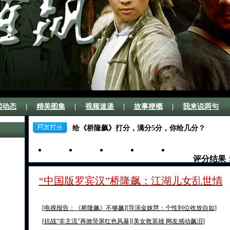
闻动态
|
精美图集
|
视频速递
|
故事梗概
|
我来说两句
给《桥隆飙》打分，满分5分，你给几分？
评分结果
“中国版罗宾汉”桥隆飙：
江湖儿女乱世情
参与人数
5
4
3
2
1
[
电视报告：《桥隆飙》不够飙
][
导演金姝慧：个性到位收放自如
]
[
抗战“非主流”再掀荧屏红色风暴
][
美女救英雄 网友感动飙泪
]