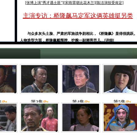
[
张博上演“秀才遇土匪”
][
宋雨霏堪比花木兰
][
陈洁演技受肯定
]
主演专访：桥隆飙马定军这俩英雄挺另类
与众多灰头土脸、严肃的军旅战争剧相比，《桥隆飙》显得很跳跃
人物造型方面，桥隆飙戴围脖、护腕一副潮男范儿…[
详细
]
集
第3集
第4集
第5集