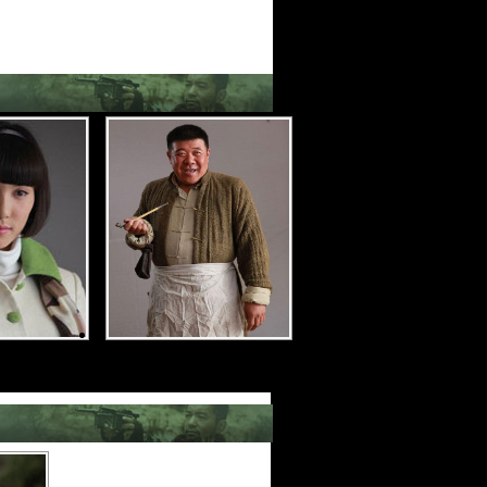
饰 彭雅涵
大秦 饰 沙贯舟(骆驼)