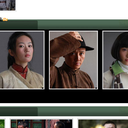
集
童瑶 饰 小白龙(桥隆花)
张博 饰 马定军
梁诗冉 