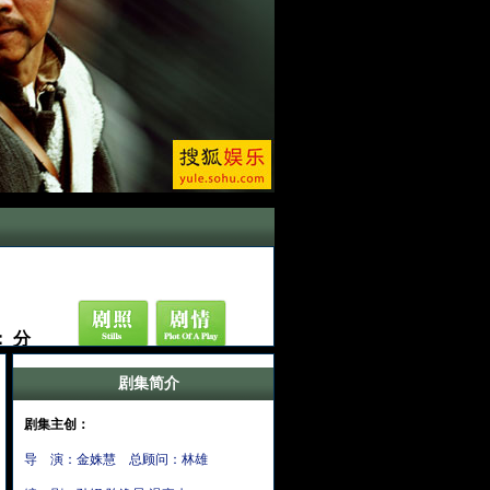
：
分
剧集简介
：
人
剧集主创：
导 演：金姝慧 总顾问：林雄