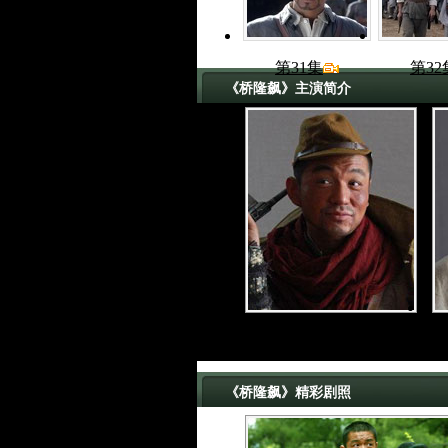
第31集
第32
《桥隆飙》主演简介
邢佳栋 饰 桥隆飙
《桥隆飙》精彩剧照