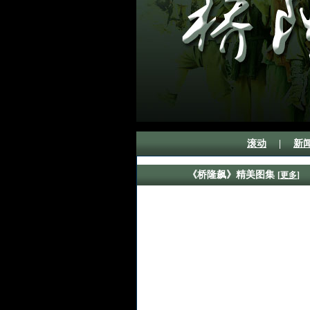
滚动
|
新
《桥隆飙》精美图集
[
更多
]