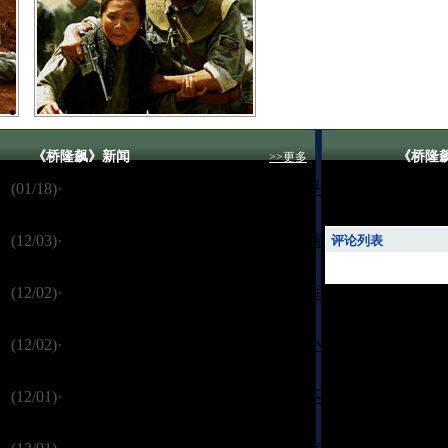
《桥隆飙》新闻
《桥隆
>>更多
我来说
(01/18)
·
《桥隆飙》收视高 专家：剧好不在乎有
没有大腕
(12/03)
·
《桥隆飙》漂亮收官 观众大赞张博演活
评论列表
了马定军
(12/02)
·
《桥隆飙》好评如潮 张博诠释马定军“给
力”
(12/02)
·
《桥隆飙》童瑶演技很给力 网友为小白
龙鸣不平
(12/01)
·
《桥隆飙》播出结束 网友对陈洁赞不绝
口