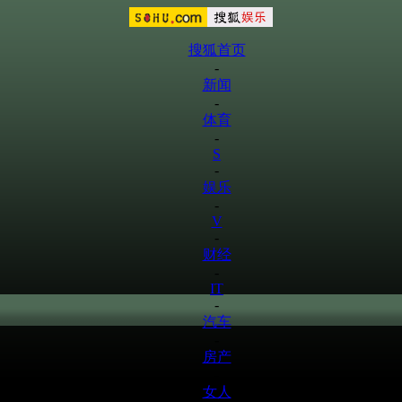
搜狐首页
-
新闻
-
体育
-
S
-
娱乐
-
V
-
财经
-
IT
-
汽车
-
房产
-
女人