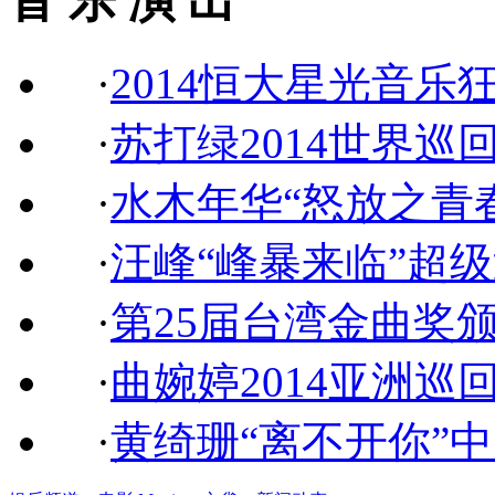
音 乐 演 出
·
2014恒大星光音乐
·
苏打绿2014世界巡
·
水木年华“怒放之青
·
汪峰“峰暴来临”超
·
第25届台湾金曲奖
·
曲婉婷2014亚洲巡
·
黄绮珊“离不开你”