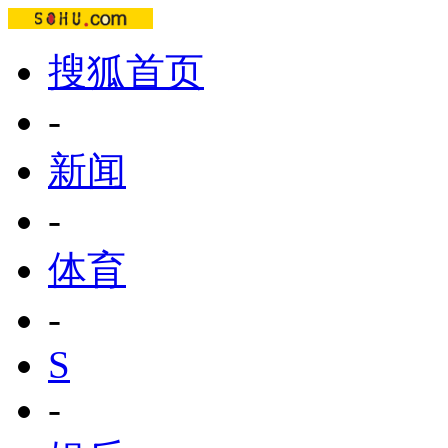
搜狐首页
-
新闻
-
体育
-
S
-