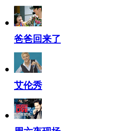
爸爸回来了
艾伦秀