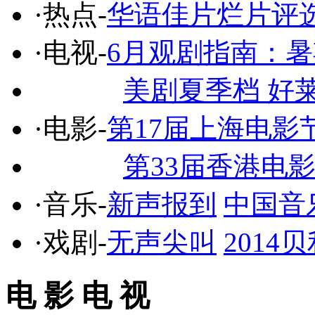
·热点-
华语佳片烂片评
·电视-
6月观剧指南：
美剧夏季档 好
·电影-
第17届上海电影
第33届香港电
·音乐-
新声报到
中国音
·戏剧-
无声尖叫
201
电 影 电 视