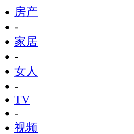
房产
-
家居
-
女人
-
TV
-
视频