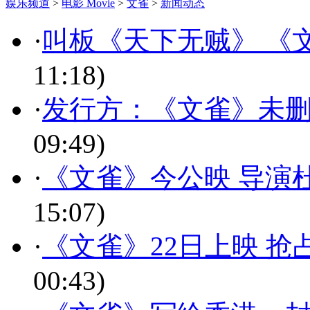
娱乐频道
>
电影 Movie
>
文雀
>
新闻动态
·
叫板《天下无贼》 《
11:18)
·
发行方：《文雀》未删
09:49)
·
《文雀》今公映 导演
15:07)
·
《文雀》22日上映 抢
00:43)