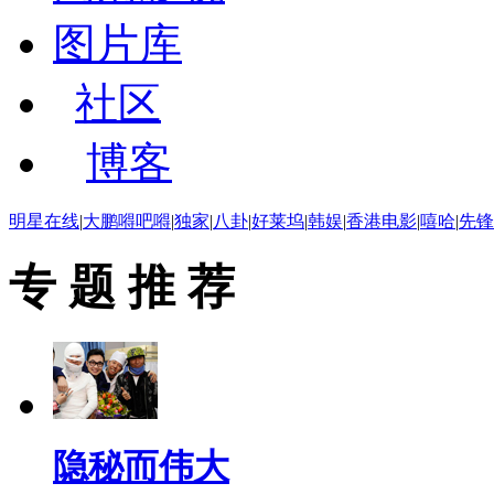
图片库
社区
博客
明星在线
|
大鹏嘚吧嘚
|
独家
|
八卦
|
好莱坞
|
韩娱
|
香港电影
|
嘻哈
|
先锋
专 题 推 荐
隐秘而伟大