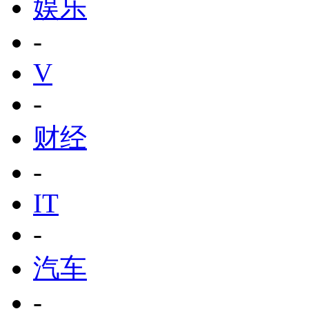
娱乐
-
V
-
财经
-
IT
-
汽车
-