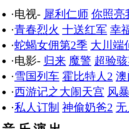
·电视-
犀利仁师
你照亮
·
青春烈火
十送红军
幸
·
蛇蝎女佣第2季
大川端
·电影-
归来
魔警
超验骇
·
雪国列车
霍比特人2
澳
·
西游记之大闹天宫
风
·
私人订制
神偷奶爸2
无