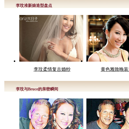
李玟准新娘造型盘点
李玟柔情复古婚纱
黄色雅致晚装
李玟与Bruce的亲密瞬间