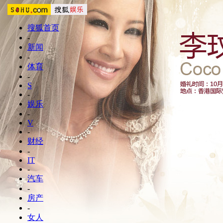
搜狐首页
-
新闻
-
体育
-
S
-
娱乐
-
V
-
财经
-
IT
-
汽车
-
房产
-
女人