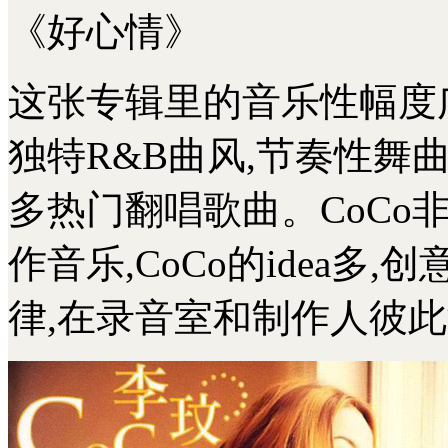
《好心情》
这张专辑里的音乐性幅度广
独特R&B曲风,节奏性舞
多热门翻唱歌曲。CoCo
作音乐,CoCo的idea多
律,在录音室和制作人彼