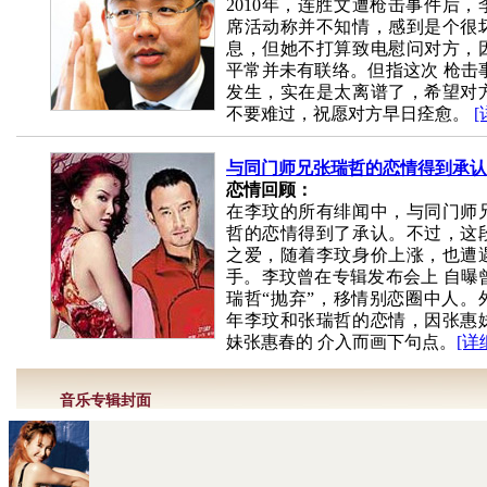
2010年，连胜文遭枪击事件后，
席活动称并不知情，感到是个很
息，但她不打算致电慰问对方，
平常并未有联络。但指这次 枪击
发生，实在是太离谱了，希望对
不要难过，祝愿对方早日痊愈。
[
与同门师兄张瑞哲的恋情得到承认
恋情回顾：
在李玟的所有绯闻中，与同门师
哲的恋情得到了承认。不过，这
之爱，随着李玟身价上涨，也遭
手。李玟曾在专辑发布会上 自曝
瑞哲“抛弃”，移情别恋圈中人。
年李玟和张瑞哲的恋情，因张惠
妹张惠春的 介入而画下句点。
[详
音乐专辑封面