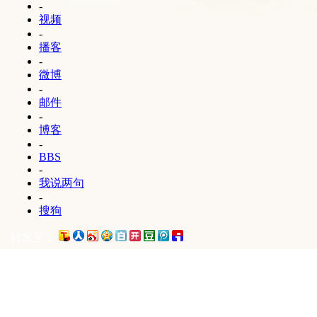
-
视频
-
播客
-
微博
-
邮件
-
博客
-
BBS
-
我说两句
-
搜狗
转发至：