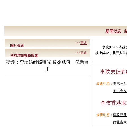
新闻动态
|
>>
更多
图片报道
李玟(CoCo)与未婚夫
>>
更多
披上嫁衣，展开人生
李玟结婚视频报道
视频：李玟婚纱照曝光 传婚戒值一亿新台
币
李玟夫妇梦
最新动态：
要求宾客
安排亲友
李玟香港浪
最新动态：
李玟已开
婚礼当大