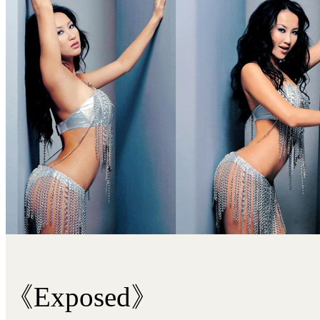
《Exposed》