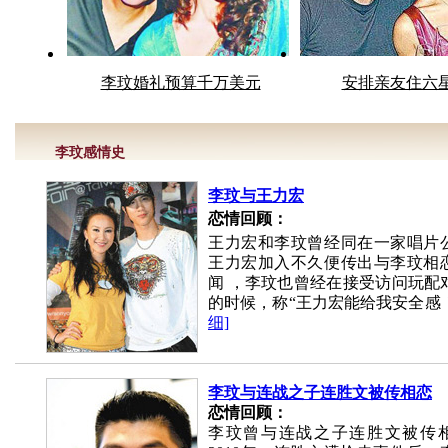
李玟婚礼预算千万美元
安排亲友住六
李玟感情史
李玟与王力宏
恋情回顾：
王力宏和李玟曾经同在一家唱片
王力宏加入不久便传出与李玟相
闻 ，李玟也曾经在接受访问玩配
的时候，称“王力宏能给我安全感
细]
李玟与连战之子连胜文被传相恋
恋情回顾：
李玟曾与连战之子连胜文被传