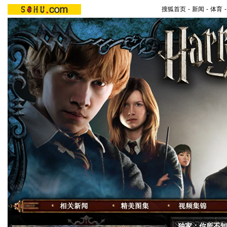
搜狐首页
-
新闻
-
体育
-
独家：你所不知