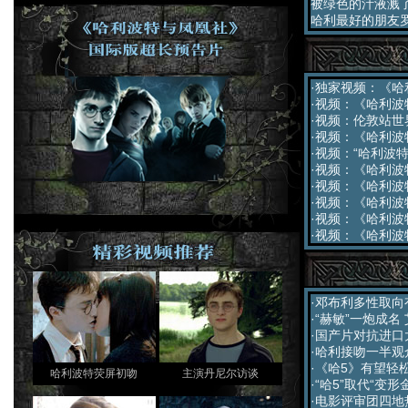
被绿色的汁液溅
哈利最好的朋友罗
·
独家视频：《哈
·
视频：《哈利波
·
视频：伦敦站世
·
视频：《哈利波
·
视频：“哈利波特
·
视频：《哈利波
·
视频：《哈利波
·
视频：《哈利波
·
视频：《哈利波
·
视频：《哈利波
·
邓布利多性取向
·
“赫敏”一炮成名
·
国产片对抗进口
·
哈利接吻一半观
·
《哈5》有望轻松
哈利波特荧屏初吻
主演丹尼尔访谈
·
“哈5”取代“变
·
电影评审团四地