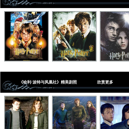
《哈利·波特：阿
《哈利·波特与魔法石》
《哈利·波特与密室》
徒》
《哈利·波特与凤凰社》精美剧照
欣赏更多