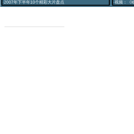
·
2007年下半年10个精彩大片盘点
·
视频：《
Copyright © 2017 Sohu.com Inc. A