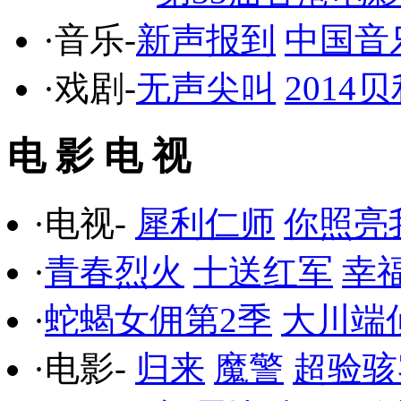
·音乐-
新声报到
中国音
·戏剧-
无声尖叫
201
电 影 电 视
·电视-
犀利仁师
你照亮
·
青春烈火
十送红军
幸
·
蛇蝎女佣第2季
大川端
·电影-
归来
魔警
超验骇