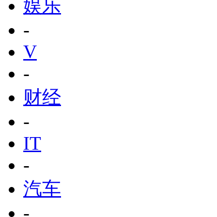
娱乐
-
V
-
财经
-
IT
-
汽车
-