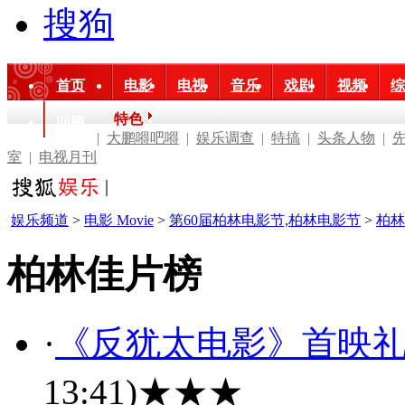
搜狗
首页
电影
电视
音乐
戏剧
视频
综
特色
回顾
|
大鹏嘚吧嘚
|
娱乐调查
|
特搞
|
头条人物
|
室
|
电视月刊
娱乐频道
>
电影 Movie
>
第60届柏林电影节,柏林电影节
>
柏林
柏林佳片榜
·
《反犹太电影》首映礼
13:41)
★★★