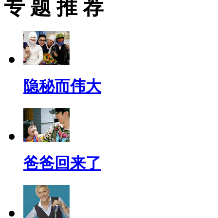
专 题 推 荐
隐秘而伟大
爸爸回来了