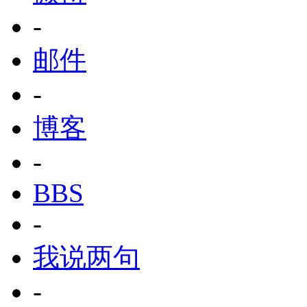
-
邮件
-
博客
-
BBS
-
我说两句
-