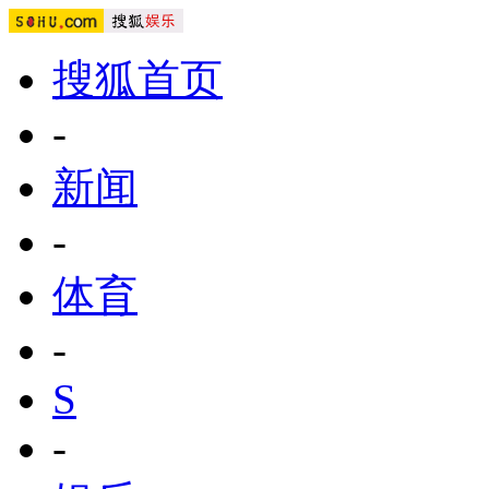
搜狐首页
-
新闻
-
体育
-
S
-