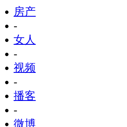
房产
-
女人
-
视频
-
播客
-
微博