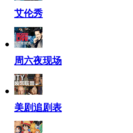
艾伦秀
周六夜现场
美剧追剧表