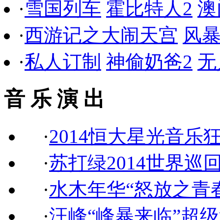
·
雪国列车
霍比特人2
澳
·
西游记之大闹天宫
风
·
私人订制
神偷奶爸2
无
音 乐 演 出
·
2014恒大星光音乐
·
苏打绿2014世界巡
·
水木年华“怒放之青
·
汪峰“峰暴来临”超