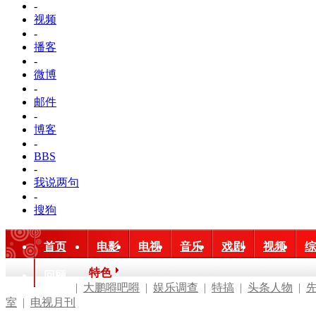
-
视频
-
播客
-
微博
-
邮件
-
博客
-
BBS
-
我说两句
-
搜狗
首页
电影
电视
音乐
戏剧
视频
综
特色
回顾
|
大鹏嘚吧嘚
|
娱乐调查
|
特搞
|
头条人物
|
室
|
电视月刊