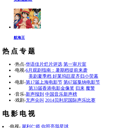
航海王
热 点 专 题
·热点-
华语佳片烂片评选
第一审片室
·电视-
6月观剧指南：暑期档提前来袭
美剧夏季档 好莱坞巨星齐归小荧幕
·电影-
第17届上海电影节
第67届戛纳电影节
第33届香港电影金像奖
归来
魔警
·音乐-
新声报到
中国音乐新声榜
·戏剧-
无声尖叫
2014贝利尼国际声乐比赛
电 影 电 视
·电视-
犀利仁师
你照亮我星球