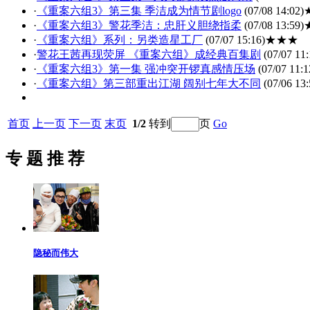
·
《重案六组3》第三集 季洁成为情节剧logo
(07/08 14:02)
·
《重案六组3》警花季洁：忠肝义胆绕指柔
(07/08 13:59)
·
《重案六组》系列：另类造星工厂
(07/07 15:16)
★★★
·
警花王茜再现荧屏 《重案六组》成经典百集剧
(07/07 11:
·
《重案六组3》第一集 强冲突开锣真感情压场
(07/07 11:1
·
《重案六组》第三部重出江湖 阔别七年大不同
(07/06 13:
首页
上一页
下一页
末页
1/2
转到
页
Go
专 题 推 荐
隐秘而伟大