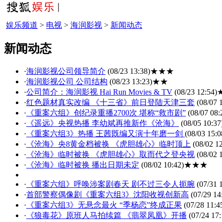
娱乐频道
>
电视
>
海润影视
>
新闻动态
新闻动态
·
海润影视公司领导简介
(08/23 13:38)
★★★
·
海润影视公司 公司结构
(08/23 13:23)
★★
·
公司简介：海润影视 Hai Run Movies & TV
(08/23 12:54)
·
红色题材真实改编 《十三省》前日登陆天津三套
(08/07 
·
《重案六组》创纪录重播2700次 堪称“救市剧”
(08/07 08:
·
《遥远》央视热播 李幼斌再推新作《沧海》
(08/05 10:37
·
《重案六组3》热播 王茜既编又演十年磨一剑
(08/03 15:0
·
《沧海》央8黄金档被换 《虎胆雄心》临时顶上
(08/02 12
·
《沧海》临时被换 《虎胆雄心》取而代之登央视
(08/02 
·
《沧海》临时被换 播出日期未定
(08/02 10:42)
★★★
·
《重案六组》呼唤涉案剧春天 剧不过三令人扼腕
(07/31 
·
首部警察偶像剧《重案六组3》沈阳收视创新高
(07/29 14
·
《重案六组3》无悬念最火 “季杨恋”终成正果
(07/28 11:4
·
《狼毒花》原班人马拍续篇 《翡翠凤凰》开播
(07/24 17: