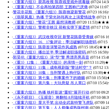
·
《重案六组3》获高收视 陈蓉戏里戏外抓毒贩
(07/24 14:3
·
《重案六组》不会再拍第四部 王茜称已厌倦
(07/24 11:07
·
警花非花瓶 《重案六组3》陈蓉挑梁新警花
(07/23 16:16)
·
《翡翠凤凰》热播 于荣光孙玮再次上演爱情战争
(07/21 
·
《重案六组》“警花”王茜 最想演教师
(07/20 11:53)
★★
·
《重案六组3》警察非铁汉 荷枪实弹下展柔情
(07/17 17:0
·
《重案六组3》武汉收视夺冠 新警花陈蓉受青睐
(07/16 16
·
《重案六组3》16、17集评论：季洁破解职场密码
(07/15 
·
《重案六组3》陈蓉首演警花作风成熟
(07/15 18:45)
★★
·
《重案六组3》播出近半 季洁解读职场密码
(07/15 16:59)
·
郭昊伦《重案六组3》演“型”警 秀漂亮男高音
(07/14 15:4
·
《重3》12集：《重案六组3》的亲情一刻
(07/13 11:29)
★
·
《重案六组3》11集：成电视剧版“警法时空”？
(07/12 13
·
《重案六组3》10集：当刑警遇上狗仔队
(07/12 13:39)
★
·
《重案六组3》第七集：刑事案件下的婚姻
(07/10 15:56)
·
《重案六组3》第六集：大玩悬疑 吊人胃口
(07/10 15:54)
·
《重案六组3》热播 铁杆影迷“重犯”展开行动
(07/10 09:2
·
《永不瞑目》《玉观音》将翻拍 8月陆续开机
(07/10 08:3
·
《重案六组3》显大手笔 出动全武装特警飞虎队
(07/09 14
·
《重案六组3》第五集：人人都像成熟版柯南
(07/09 14:2