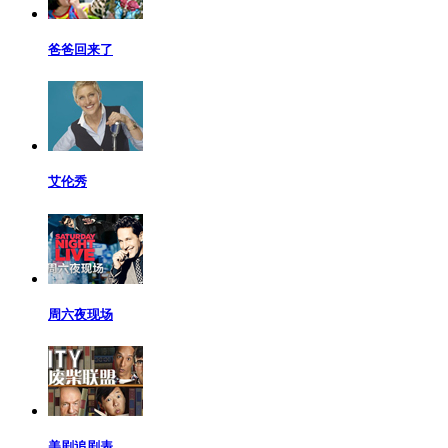
爸爸回来了
艾伦秀
周六夜现场
美剧追剧表