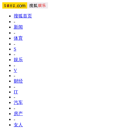
搜狐首页
-
新闻
-
体育
-
S
-
娱乐
-
V
-
财经
-
IT
-
汽车
-
房产
-
女人