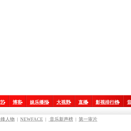
艺
博客
娱乐播报
大视野
直播
影视排行榜
先锋人物
|
NEWFACE
|
音乐新声榜
|
第一审片