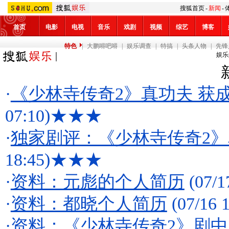
搜狐首页
-
新闻
-
首页
电影
电视
音乐
戏剧
视频
综艺
博客
特色
|
大鹏嘚吧嘚
|
娱乐调查
|
特搞
|
头条人物
|
先锋
娱乐
·
《少林寺传奇2》真功夫 获
07:10)
★★★
·
独家剧评：《少林寺传奇2
18:45)
★★★
·
资料：元彪的个人简历
(07/1
·
资料：都晓个人简历
(07/16 1
·
资料：《少林寺传奇2》剧中