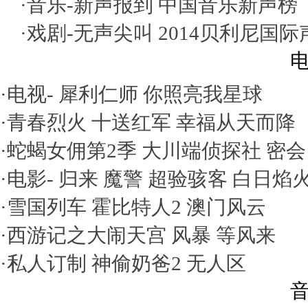
·音乐-
新声报到
中国音乐新声榜
·戏剧-
无声尖叫
2014贝利尼国
电
·电视-
犀利仁师
你照亮我星球
·
青春烈火
十送红军
幸福从天而降
·
蛇蝎女佣第2季
大川端侦探社
密会
·电影-
归来
魔警
超验骇客
白日焰
·
雪国列车
霍比特人2
澳门风云
·
西游记之大闹天宫
风暴
等风来
·
私人订制
神偷奶爸2
无人区
音