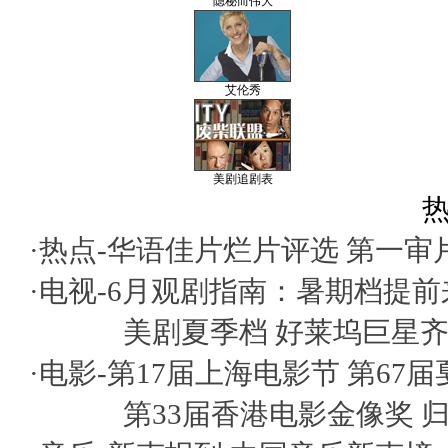
隐秘而伟大
艾伦秀
美剧追剧表
热
·热点-
华语佳片烂片评选
第一审
·电视-
6月观剧指南：暑期档提前
美剧夏季档 好莱坞巨星
·电影-
第17届上海电影节
第67
第33届香港电影金像奖