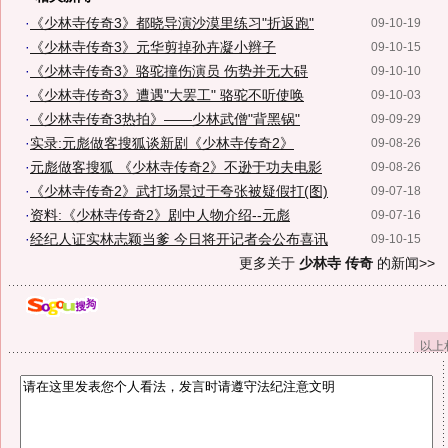
·
《少林寺传奇3》都晓导演沙漠里练习"折返跑"
09-10-19
·
《少林寺传奇3》元华剪掉孙卉凝小辫子
09-10-15
·
《少林寺传奇3》骆驼撞伤演员 伤势并无大碍
09-10-10
·
《少林寺传奇3》遭遇"大罢工" 骆驼不听使唤
09-10-03
·
《少林寺传奇3热拍》——少林武僧"背黑锅"
09-09-29
·
实录:元彪做客搜狐谈新剧《少林寺传奇2》
09-08-26
·
元彪做客搜狐 《少林寺传奇2》不逊于功夫电影
09-08-26
·
《少林寺传奇2》武打场景过于夸张被疑假打(图)
09-07-18
·
资料:《少林寺传奇2》剧中人物介绍--元彪
09-07-16
·
经纪人证实林志颖当爹 今日将开记者会公布喜讯
09-10-15
更多关于
少林寺 传奇
的新闻>>
以上