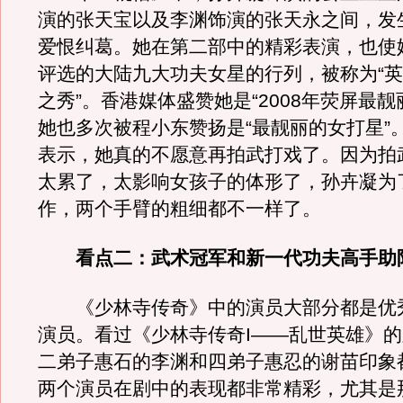
演的张天宝以及李渊饰演的张天永之间，发
爱恨纠葛。她在第二部中的精彩表演，也使
评选的大陆九大功夫女星的行列，被称为“
之秀”。香港媒体盛赞她是“2008年荧屏最靓
她也多次被程小东赞扬是“最靓丽的女打星”
表示，她真的不愿意再拍武打戏了。因为拍
太累了，太影响女孩子的体形了，孙卉凝为
作，两个手臂的粗细都不一样了。
看点二：武术冠军和新一代功夫高手助
《少林寺传奇》中的演员大部分都是优
演员。看过《少林寺传奇I——乱世英雄》
二弟子惠石的李渊和四弟子惠忍的谢苗印象
两个演员在剧中的表现都非常精彩，尤其是