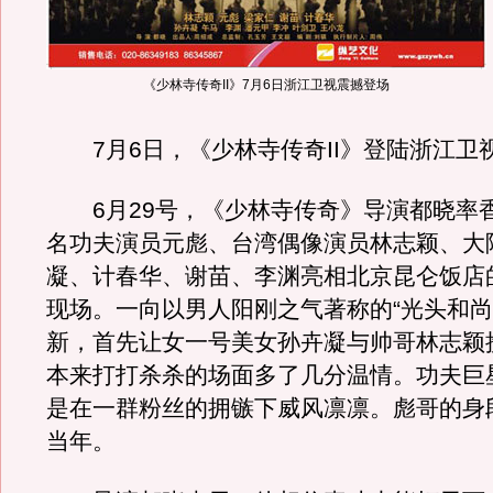
《少林寺传奇II》7月6日浙江卫视震撼登场
7月6日，《少林寺传奇II》登陆浙江卫
6月29号，《少林寺传奇》导演都晓率
名功夫演员元彪、台湾偶像演员林志颖、大
凝、计春华、谢苗、李渊亮相北京昆仑饭店
现场。一向以男人阳刚之气著称的“光头和尚
新，首先让女一号美女孙卉凝与帅哥林志颖
本来打打杀杀的场面多了几分温情。功夫巨
是在一群粉丝的拥镞下威风凛凛。彪哥的身
当年。