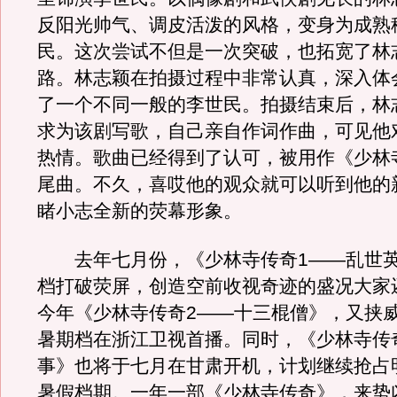
反阳光帅气、调皮活泼的风格，变身为成熟
民。这次尝试不但是一次突破，也拓宽了林
路。林志颖在拍摄过程中非常认真，深入体
了一个不同一般的李世民。拍摄结束后，林
求为该剧写歌，自己亲自作词作曲，可见他
热情。歌曲已经得到了认可，被用作《少林
尾曲。不久，喜哎他的观众就可以听到他的
睹小志全新的荧幕形象。
去年七月份，《少林寺传奇1——乱世英
档打破荧屏，创造空前收视奇迹的盛况大家
今年《少林寺传奇2——十三棍僧》，又挟
暑期档在浙江卫视首播。同时，《少林寺传
事》也将于七月在甘肃开机，计划继续抢占
暑假档期。一年一部《少林寺传奇》，来势