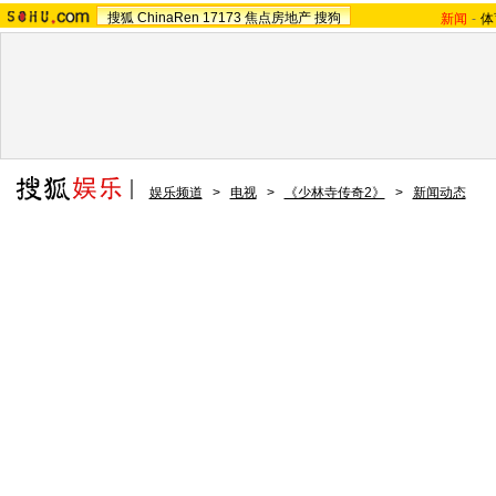
搜狐
ChinaRen
17173
焦点房地产
搜狗
新闻
-
体
娱乐频道
>
电视
>
《少林寺传奇2》
>
新闻动态