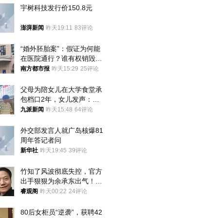
宇树科技发行价150.8元
澎湃新闻
昨天19:11
83评论
“婚外胚胎案”：假证为何能
在医院通行？谁有权销毁胚
胎？
南方都市报
昨天15:29
25评论
父母为陪女儿在大学食堂承
包档口2年，女儿发声：初
衷是为了陪伴，毕业后将不
九派新闻
昨天15:48
64评论
再营业
外交部发言人就广岛核爆81
周年答记者问
新华社
昨天19:45
39评论
竹知了风波彻底失控，官方
出手狠狠为余承东出气！雷
军果然没说错
睿观阁
昨天00:22
24评论
80后女柜员“逆袭”，获聘42