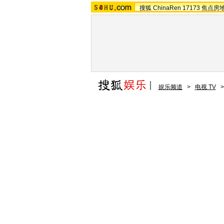
搜狐
ChinaRen
17173
焦点房
娱乐频道
>
电视 TV