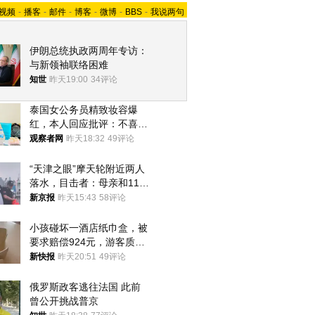
视频
-
播客
-
邮件
-
博客
-
微博
-
BBS
-
我说两句
伊朗总统执政两周年专访：
与新领袖联络困难
知世
昨天19:00
34评论
泰国女公务员精致妆容爆
红，本人回应批评：不喜欢
就别看
观察者网
昨天18:32
49评论
“天津之眼”摩天轮附近两人
落水，目击者：母亲和11岁
儿子先后被打捞上岸
新京报
昨天15:43
58评论
小孩碰坏一酒店纸巾盒，被
要求赔偿924元，游客质疑
酒店房客物品超高标价，市
新快报
昨天20:51
49评论
监部门：不违规
俄罗斯政客逃往法国 此前
曾公开挑战普京