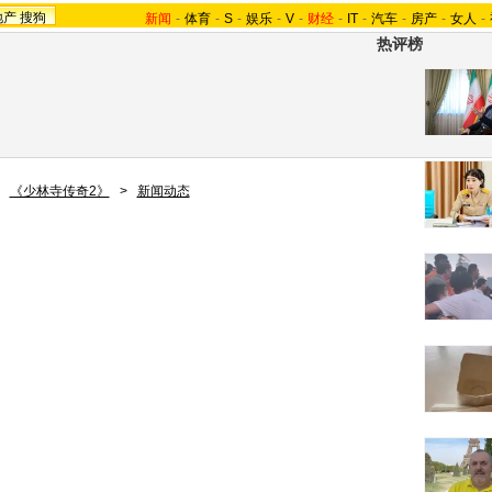
地产
搜狗
新闻
-
体育
-
S
-
娱乐
-
V
-
财经
-
IT
-
汽车
-
房产
-
女人
-
热评榜
>
《少林寺传奇2》
>
新闻动态