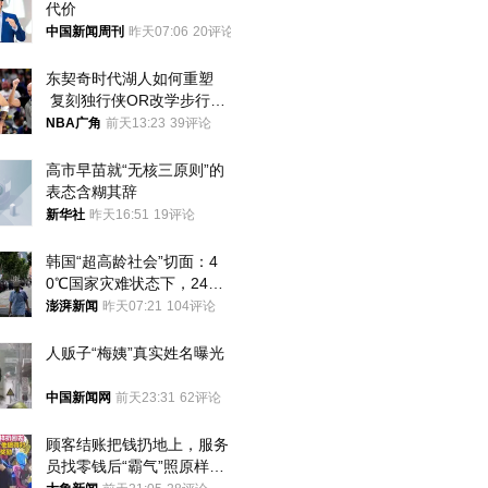
代价
中国新闻周刊
昨天07:06
20评论
东契奇时代湖人如何重塑
 复刻独行侠OR改学步行
者？
NBA广角
前天13:23
39评论
高市早苗就“无核三原则”的
表态含糊其辞
新华社
昨天16:51
19评论
韩国“超高龄社会”切面：4
0℃国家灾难状态下，2400
名首尔老人还在巷子里收废
澎湃新闻
昨天07:21
104评论
纸
人贩子“梅姨”真实姓名曝光
中国新闻网
前天23:31
62评论
顾客结账把钱扔地上，服务
员找零钱后“霸气”照原样扔