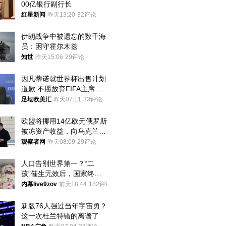
00亿银行副行长
红星新闻
昨天13:20
32评论
伊朗战争中被遗忘的数千海
员：困守霍尔木兹
知世
昨天15:06
29评论
因凡蒂诺就世界杯出售计划
道歉 不愿放弃FIFA主席职
位
足坛欧美汇
昨天07:11
33评论
欧盟将挪用14亿欧元俄罗斯
被冻资产收益，向乌克兰提
供援助
观察者网
昨天08:09
29评论
人口告别世界第一？“二
孩”催生无效后，国家终于
向住房出手了！
内幕live9zov
前天18:44
182评论
新版76人强过当年宇宙勇？
这一次杜兰特错的离谱了