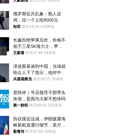
回去
大象新闻
前天21:05
28评论
俄罗斯征兵乱象：熟人设
局，拉一个人给8000元
知世
前天19:29
153评论
长鑫拒绝苹果压价，价格不
低于三星SK海力士，苹果
失去了议价权
王新喜
昨天07:48
24评论
泽连斯基谈到中国，当场就
给众人下了指示，他对中国
和中乌关系，显然又有了新
兵器观察员
前天09:15
36评论
的想法
壹快评｜号召领导干部带头
休假，是因为大家不想休吗
第一财经
昨天09:32
202评论
协议接近达成，伊朗披露海
峡新航道通行细节，美方再
提“倒计时”
新黄河
昨天07:09
32评论