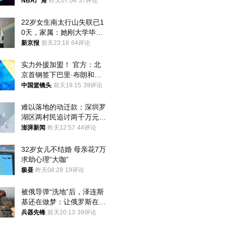
NBA广角
昨天07:04
37评论
22岁女生南太行山失联已1
0天，家属：她刚大学毕业
想到山里旅行
新京报
前天23:18
64评论
实力外援加盟！ 官方：北
京首钢签下巴里·布朗和桑
普森
中国篮镜头
前天18:15
39评论
难以落地的动迁款：深圳罗
湖区两村民追讨两千万元动
迁款八年未果
澎湃新闻
昨天12:57
44评论
32岁女儿不结婚 母亲花7万
求助心理“大咖”
极昼
昨天08:29
19评论
被俄导弹“洗地”后，泽连斯
基还在做梦：让俄罗斯在冬
季前求和？
兵器先锋
前天20:13
39评论