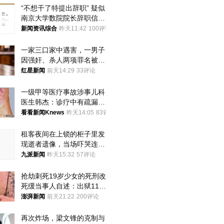
“不想干了特提出辞职” 疑似
南京大学数院院长辞职信流
传 院方回应
新闻资讯综合
昨天11:42
100评论
一家三口家中遇害，一男子
因强奸、杀人两项罪名被判
死缓 最高检介入后改判无
红星新闻
前天14:29
33评论
罪
一级甲等医疗事故涉事儿科
医生韩杰：诊疗中有疏漏，
我认错，但不能认罪
看看新闻Knews
昨天14:05
83评论
租客夜间在上锁的柜子里发
现逝者遗像，当场吓哭连夜
搬离，房东退还押金
九派新闻
昨天15:32
57评论
抢劫刺死19岁少女的死刑改
死缓当事人自述：出狱11年
间始终刻意躲避被害人家属
澎湃新闻
前天21:22
200评论
再次炸场，梁文锋的克制与