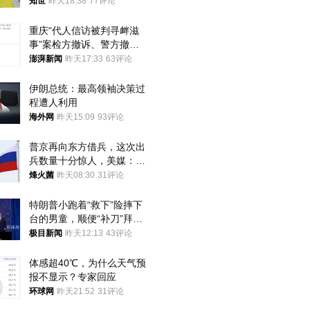
知世
昨天18:38
77评论
重庆“代人信访被判寻衅滋
事”案检方撤诉、警方撤
案，两被告人获国赔
澎湃新闻
昨天17:33
63评论
伊朗总统：最高领袖决策过
程遭人利用
海外网
昨天15:09
93评论
普京再向东方借兵，这次出
兵数量十分惊人，美媒：俄
朝要动真格？
烽火菌
昨天08:30
31评论
特朗普小跑着“救下”险摔下
台的男童，顺便“补刀”拜
登：“我可不想他像拜登一
极目新闻
昨天12:13
43评论
样摔下来”
体感超40℃，为什么天气预
报不显示？专家回应
环球网
昨天21:52
31评论