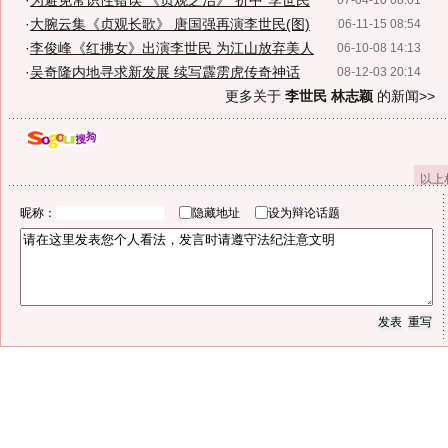
·
为避免常识性错误 《贞观之治》"折中"李世民
07-04-10 08:01
·
大腕云集《贞观长歌》 唐国强再演李世民(图)
06-11-15 08:54
·
李俊峰《红拂女》出演李世民 为江山放弃美人
06-10-08 14:13
·
吴奇隆内地寻求新发展 续写霹雳虎传奇神话
08-12-03 20:14
更多关于
李世民 林志颖
的新闻>>
以上
昵称：
隐藏地址
设为辩论话题