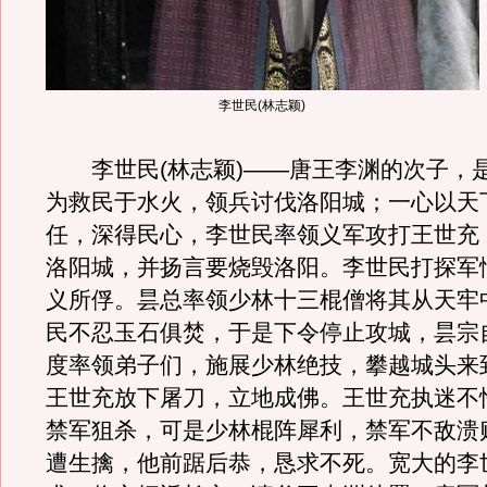
李世民(林志颖)
李世民(林志颖)——唐王李渊的次子，
为救民于水火，领兵讨伐洛阳城；一心以天
任，深得民心，李世民率领义军攻打王世充
洛阳城，并扬言要烧毁洛阳。李世民打探军
义所俘。昙总率领少林十三棍僧将其从天牢
民不忍玉石俱焚，于是下令停止攻城，昙宗
度率领弟子们，施展少林绝技，攀越城头来
王世充放下屠刀，立地成佛。王世充执迷不
禁军狙杀，可是少林棍阵犀利，禁军不敌溃
遭生擒，他前踞后恭，恳求不死。宽大的李