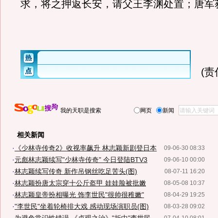
求，将之押返长安，请父王李渊处置；唐军
(
我的天职是搜索
网页
新闻
相关新闻
·
《少林寺传奇2》收视率飙升 林志颖新剧登日本
09-06-30 08:33
·
元彪林志颖续写"少林寺传奇" 今日登陆BTV3
09-06-10 00:00
·
林志颖续写传奇 新作吊钢丝吃足苦头(图)
08-07-11 16:20
·
林志颖扮唐太宗穿十公斤盔甲 娃娃脸被批嫩
08-05-08 10:37
·
林志颖皇帝扮相曝光 饰李世民"很帅很稚嫩"
08-04-29 19:25
·
"李世民"坐着轮椅排大戏 感动现场演职员(图)
08-03-28 09:02