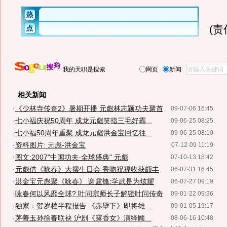
(
我的天职是搜索
网页
新闻
相关新闻
·
《少林寺传奇2》暑期开播 元彪林志颖功夫聚首
09-07-06 16:45
·
七小福庆祝50周年 成龙元彪笑指三毛好霸...
09-06-25 08:25
·
七小福50周年重聚 成龙元彪洪金宝回忆往...
09-06-25 08:10
·
资料图片: 元彪-洪金宝
07-12-09 11:19
·
图文:2007"中国功夫-全球盛典" 元彪
07-10-13 18:42
·
元彪借《咏春》大摆生日会 香吻祝福收获颇丰
06-07-31 16:45
·
洪金宝元彪聚《咏春》 谢霆锋:学武是为炫耀
06-07-27 09:19
·
咏春何以风靡全球? 叶问宗师长子解密叶问传奇
09-01-22 09:36
·
独家：贺岁档半程报告 《赤壁下》即将雄...
09-01-05 19:17
·
茅善玉孙徐春联袂 沪剧《露香女》演绎顾...
08-06-16 10:48