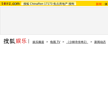
搜狐
ChinaRen
17173
焦点房地产
搜狗
新闻
-
体
娱乐频道
>
电视 TV
>
《少林寺传奇2》
>
新闻动态