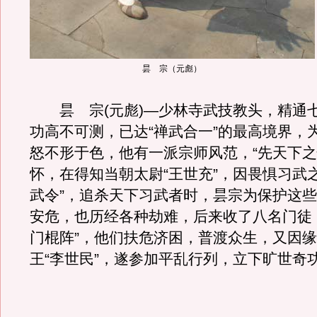
昙 宗（元彪）
昙 宗(元彪)―少林寺武技教头，精通
功高不可测，已达“禅武合一”的最高境界，
怒不形于色，他有一派宗师风范，“先天下之
怀，在得知当朝太尉“王世充”，因畏惧习武
武令”，追杀天下习武者时，昙宗为保护这
安危，也历经各种劫难，后来收了八名门徒
门棍阵”，他们扶危济困，普渡众生，又因
王“李世民”，遂参加平乱行列，立下旷世奇