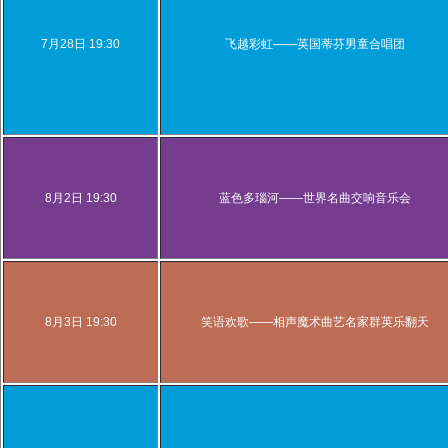
7月28日 19:30
飞越彩虹——英国蒂芬男童合唱团
8月2日 19:30
蓝色多瑙河——世界名曲交响音乐会
8月3日 19:30
笑语欢歌——相声魔术曲艺名家群英乐翻天