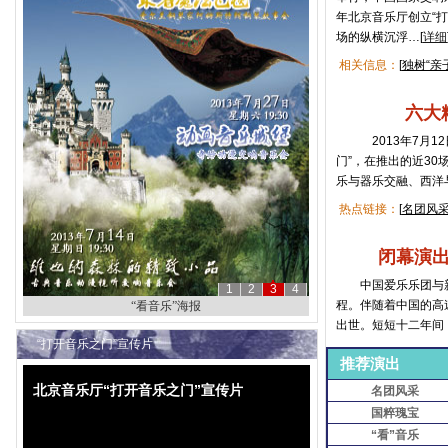
年北京音乐厅创立“
场的纵横沉浮…[
详细
相关信息：
[
独树“亲
六大
2013年7月12
门”，在推出的近3
乐与器乐交融、西洋
热点链接：
[
名团风
闭幕演出
中国爱乐乐团与新
1
2
3
4
程。伴随着中国的高
国粹瑰宝海报
出世。短短十二年间
“打开音乐之门”宣传片
推荐演出
北京音乐厅“打开音乐之门”宣传片
名团风采
国粹瑰宝
“看”音乐