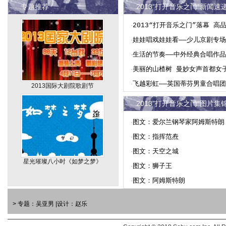
专题推荐
2013“打开音乐之门”新闻速
·
2013“打开音乐之门”落幕 高
·
娃娃唱戏娃娃看——少儿京剧专
·
生活的节奏——中外经典合唱作
·
美丽的山楂树 曼妙女声首都女
·
飞越彩虹——英国蒂芬男童合唱
2013国际大剧院歌剧节
2013"打开音乐之门"图片集
·
图文：爱尔兰钢琴家阿姆斯特朗
·
图文：指挥范焘
·
图文：天空之城
星光璀璨八小时《如梦之梦》
·
图文：狮子王
·
图文：阿姆斯特朗
> 专题：吴亚男 |设计：赵乐