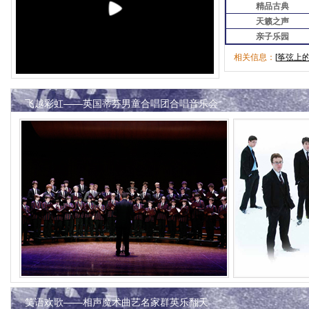
精品古典
天籁之声
亲子乐园
相关信息：
[
筝弦上的T
飞越彩虹——英国蒂芬男童合唱团合唱音乐会
笑语欢歌——相声魔术曲艺名家群英乐翻天