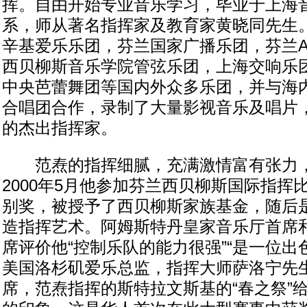
挥。自由开始专业音乐学习，毕业于上海
系，师从著名指挥家及教育家黄晓同先生
辛基爱乐乐团，芬兰国家广播乐团，芬兰AV
西贝柳斯音乐学院管弦乐团，上海交响乐
中央芭蕾舞团等国内外众多乐团，并与海
合唱团合作，录制了大量影视音乐及唱片
的杰出指挥家。
范焘的指挥细腻，充满激情富有张力，
2000年5月他参加芬兰西贝柳斯国际指挥
别奖，被授予了西贝柳斯家族基金，随后
造指挥艺术。阿姆斯特丹皇家音乐厅首席
席评价他“控制乐队的能力很强”“是一位出
美国洛杉矶爱乐总监，指挥大师萨洛宁先
席，范焘指挥的斯特拉文斯基的“春之祭”