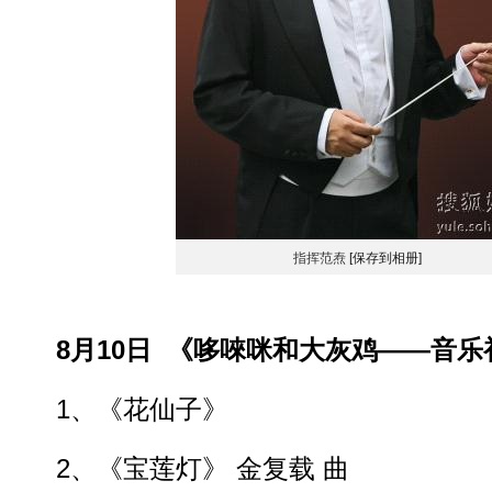
指挥范焘
[保存到相册]
8月10日 《哆唻咪和大灰鸡——音乐
1、《花仙子》
2、《宝莲灯》 金复载 曲