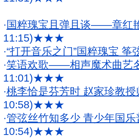
·
国粹瑰宝且弹且谈——章红
11:15)
★★★
·
“打开音乐之门”国粹瑰宝 筝弦
·
笑语欢歌——相声魔术曲艺
11:01)
★★★
·
桃李恰是芬芳时 赵家珍教
10:58)
★★★
·
管弦丝竹知多少 青少年国
10:54)
★★★