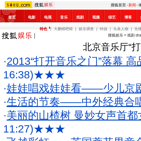
搜狐首页
-
新闻
-
首页
电影
电视
音乐
戏剧
视频
综艺
博客
特色
|
大鹏嘚吧嘚
|
娱乐调查
|
特搞
|
头条人物
|
先
搜狐娱乐
>
戏剧 dr
北京音乐厅“
·
2013“打开音乐之门”落幕
16:38)
★★★
·
娃娃唱戏娃娃看——少儿京
·
生活的节奏——中外经典合
·
美丽的山楂树 曼妙女声首都
11:27)
★★★