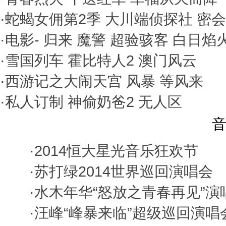
·
蛇蝎女佣第2季
大川端侦探社
密会
·电影-
归来
魔警
超验骇客
白日焰
·
雪国列车
霍比特人2
澳门风云
·
西游记之大闹天宫
风暴
等风来
·
私人订制
神偷奶爸2
无人区
音
·
2014恒大星光音乐狂欢节
·
苏打绿2014世界巡回演唱会
·
水木年华“怒放之青春再见”演
·
汪峰“峰暴来临”超级巡回演唱