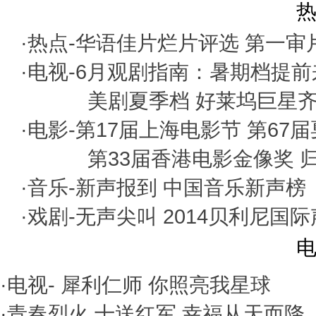
热
·热点-
华语佳片烂片评选
第一审
·电视-
6月观剧指南：暑期档提前
美剧夏季档 好莱坞巨星
·电影-
第17届上海电影节
第67
第33届香港电影金像奖
·音乐-
新声报到
中国音乐新声榜
·戏剧-
无声尖叫
2014贝利尼国
电
·电视-
犀利仁师
你照亮我星球
·
青春烈火
十送红军
幸福从天而降