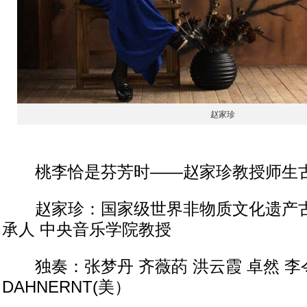
赵家珍
桃李恰是芬芳时——赵家珍教授师生
赵家珍：国家级世界非物质文化遗产古
承人 中央音乐学院教授
独奏：张梦丹 齐薇菂 洪云霞 卓然 李令晨
DAHNERNT(美）