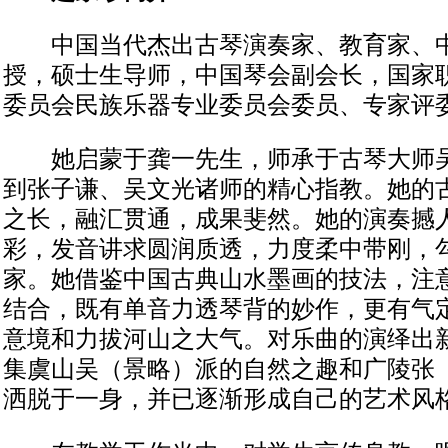
中国当代杰出古琴演奏家、教育家、中
授，硕士生导师，中国琴会副会长，国家
委员会民族乐器专业委员会委员、专家评
她启蒙于龚一先生，师承于古琴大师吴
到张子谦、吴文光诸师的精心指教。她的
之长，融汇贯通，成果斐然。她的演奏撼
彩，发音讲求圆润质透，力度柔中带刚，
家。她借鉴中国古典山水墨画的技法，注
结合，既有单音力透琴背的妙作，更有气
意境和力拔河山之大气。对乐曲的演绎出
集虞山吴（景略）派的自然之趣和广陵张
洒脱于一身，并已逐渐形成自己的艺术风