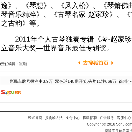
逸》、《琴想》、《风入松》、《琴箫佛
琴音乐精粹》、《古琴名家-赵家珍》、《
之古韵》等。
2011年个人古琴独奏专辑《琴-赵家
立音乐大奖—世界音乐最佳专辑奖。
(责任编辑：崔延)
彩民车牌号投注中3.9万
双色球148期开奖:头奖11注666万
徐州小
设置首页
-
搜狗输入法
-
支付中心
-
搜狐招聘
-
广告服务
-
客服中心
Copyright
©
2018 Sohu.com 
搜狐不良信息举