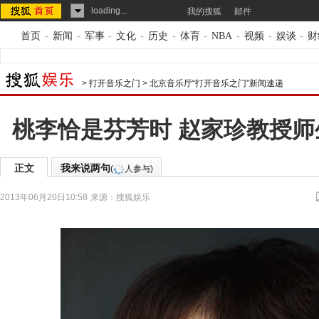
loading...
我的搜狐
邮件
首页
-
新闻
-
军事
-
文化
-
历史
-
体育
-
NBA
-
视频
-
娱谈
-
财
>
打开音乐之门
>
北京音乐厅“打开音乐之门”新闻速递
桃李恰是芬芳时 赵家珍教授
正文
我来说两句
(
人参与)
2013年06月20日10:58
来源：
搜狐娱乐