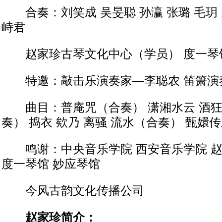
合奏：刘笑成 吴旻聪 孙瀛 张璐 毛玥 
峙君
赵家珍古琴文化中心（学员） 度一琴
特邀：敲击乐演奏家—李聪农 笛箫演
曲目：普庵咒（合奏） 潇湘水云 酒狂 
奏） 捣衣 欸乃 离骚 流水（合奏） 甄嬛
鸣谢：中央音乐学院 西安音乐学院 赵
度一琴馆 妙应琴馆
今风古韵文化传播公司
赵家珍简介：