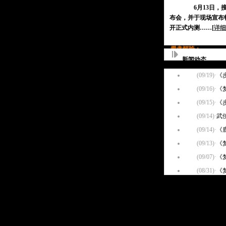
6月13日，搜狐
布会，并于现场宣布
开正式内测……[
详细
媒体评论：
看点解析：
人民网—
广州日报
新快报—
香港金牌
新闻动态
(09/19)
·
《
(09/16)
·
《
(09/15)
·
《
(09/14)
·
武
(09/14)
·
《
(09/13)
·
《
(09/07)
·
《
(08/31)
·
《