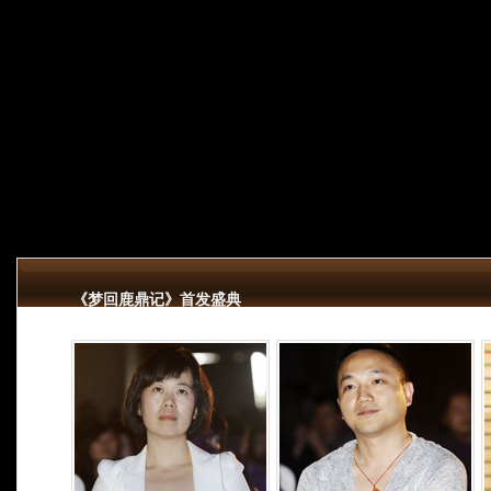
《梦回鹿鼎记》首发盛典