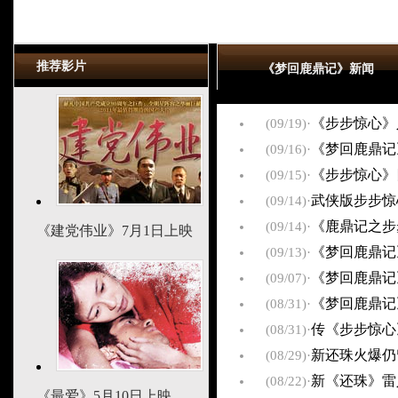
推荐影片
《梦回鹿鼎记》新闻
(09/19)
·
《步步惊心》
(09/16)
·
《梦回鹿鼎记
(09/15)
·
《步步惊心》
(09/14)
·
武侠版步步惊
(09/14)
·
《鹿鼎记之步
《建党伟业》7月1日上映
(09/13)
·
《梦回鹿鼎记
(09/07)
·
《梦回鹿鼎记
(08/31)
·
《梦回鹿鼎记
(08/31)
·
传《步步惊心
(08/29)
·
新还珠火爆仍
(08/22)
·
新《还珠》雷
《最爱》5月10日上映