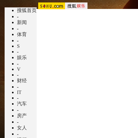
搜狐首页
-
新闻
-
体育
-
S
-
娱乐
-
V
-
财经
-
IT
-
汽车
-
房产
-
女人
-