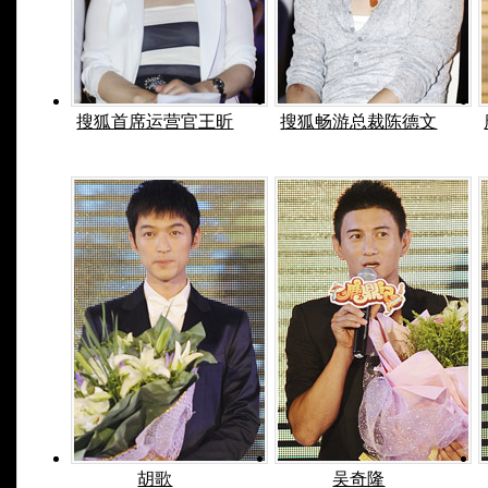
搜狐首席运营官王昕
搜狐畅游总裁陈德文
胡歌
吴奇隆