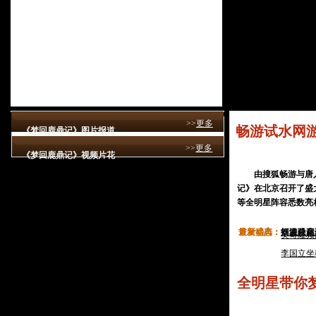
>>
更多
畅游试水网
《梦回鹿鼎记》图片报道
>>
更多
《梦回鹿鼎记》视频片花
视频：《梦回鹿鼎记》主演做客搜狐
由搜狐畅游与唐人
记》在北京召开了盛
等全明星阵容悉数亮
首发盛典：
最新动态：
搜狐联席
畅游总裁
刘诗诗高
《鹿鼎记
吴奇隆频
李国立坐
全明星带你