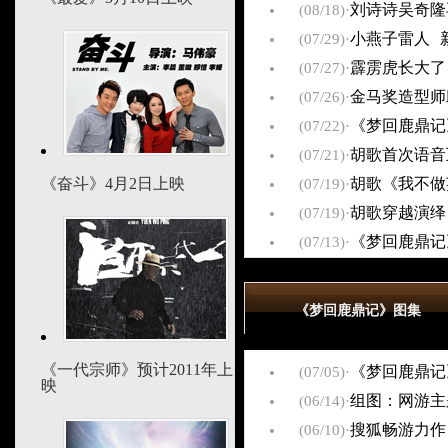
(08/18)
·
刘诗诗吴奇隆
(07/29)
·
小燕子雷人 
(07/27)
·
霹雳虎长大了
(07/26)
·
金马奖造型师
(07/22)
·
《梦回鹿鼎记
(07/21)
·
胡歌首次语音
《奋斗》4月2日上映
(07/19)
·
胡歌《我不做
(07/19)
·
胡歌穿越演绎
(07/13)
·
《梦回鹿鼎记
《梦回鹿鼎记》图集
《一代宗师》预计2011年上
(07/05)
·
《梦回鹿鼎记
映
(06/14)
·
组图：网游主
(06/10)
·
搜狐畅游力作