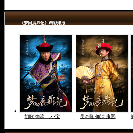
《梦回鹿鼎记》精彩海报
胡歌 饰演 韦小宝
吴奇隆 饰演 康熙