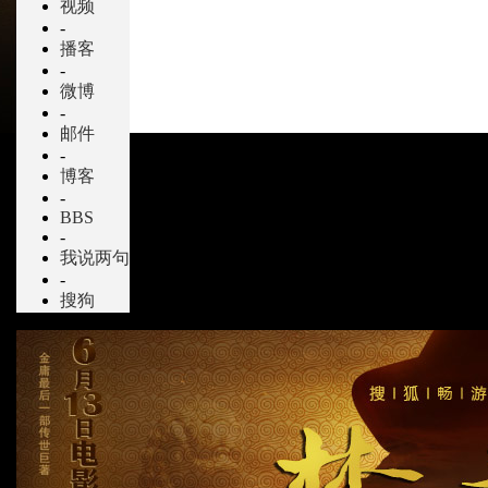
视频
-
播客
-
微博
-
邮件
-
博客
-
BBS
-
我说两句
-
搜狗