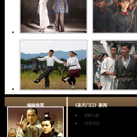
编辑推荐
《圣天门口》新闻
(06/14)
·
《圣天门口》：
(10/31)
·
段奕宏扮老向父
杀青