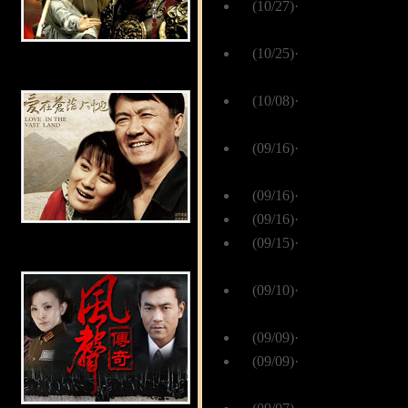
(10/27)
·
练束梅《圣天门
版金镶玉
(10/25)
·
《圣天门口》将
电视剧《少林寺传奇2》
花四溅
(10/08)
·
《圣天门口》雨
青涩爱情
(09/16)
·
《圣天门口》段
味角色
(09/16)
·
资料：《圣天门
(09/16)
·
资料：《圣天门
(09/15)
·
《圣天门口》段
电视剧《爱在苍茫大地》
味角色
(09/10)
·
小宋佳巾帼红颜
爱武装
(09/09)
·
段奕宏：享受角
(09/09)
·
《人间》班底再
绎大女人