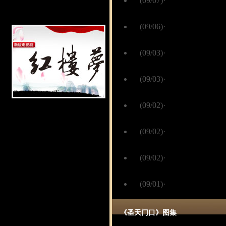
(09/07)
·
《圣天门口》热拍
电视剧《风声传奇》
情投入
(09/06)
·
段奕宏《圣天门
柔情时
(09/03)
·
《圣天门口》拍摄
妆”
(09/03)
·
《圣天门口》大
哼唱起舞
(09/02)
·
《圣天门口》麦香
电视剧《红楼梦》
人生”
·杨小雪/专题 老六/设计
(09/02)
·
《圣天门口》段
型跨度大
(09/02)
·
《圣天门口》转
拔
(09/01)
·
《圣天门口》热
《圣天门口》图集