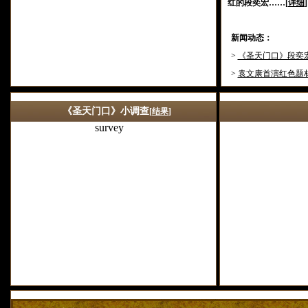
红的段奕宏……[
详细
]
新闻动态：
>
《圣天门口》段奕
>
袁文康首演红色题
>
《圣天门口》段奕
《圣天门口》小调查
[
结果
]
survey