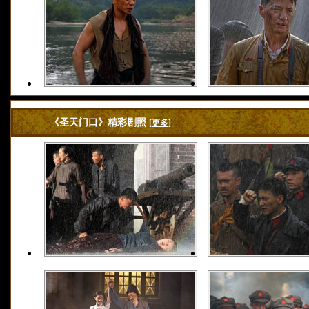
《圣天门口》精彩剧照
[
更多
]