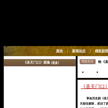
滚动
|
新闻动态
|
精彩剧
给《圣
《圣天门口》图集
[
更多
]
《圣天门口
5
4
革命历史剧《圣天门
天前往探班，采访了