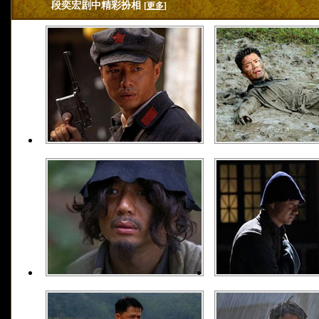
段奕宏剧中精彩扮相
[
更多
]