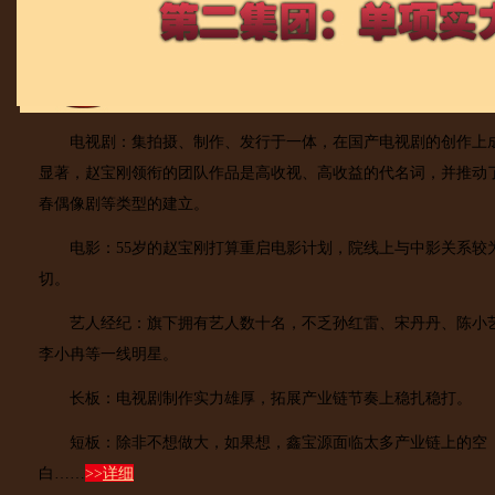
电视剧：集拍摄、制作、发行于一体，在国产电视剧的创作上
显著，赵宝刚领衔的团队作品是高收视、高收益的代名词，并推动
春偶像剧等类型的建立。
电影：55岁的赵宝刚打算重启电影计划，院线上与中影关系较
切。
艺人经纪：旗下拥有艺人数十名，不乏孙红雷、宋丹丹、陈小
李小冉等一线明星。
长板：电视剧制作实力雄厚，拓展产业链节奏上稳扎稳打。
短板：除非不想做大，如果想，鑫宝源面临太多产业链上的空
白……
>>
详细