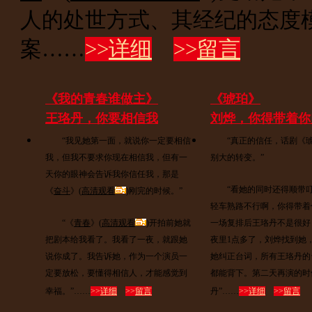
人的处世方式、其经纪的态度
案……
>>
详细
>>
留言
《我的青春谁做主》
《琥珀》
王珞丹，你要相信我
刘烨，你得带着你
“我见她第一面，就说你一定要相信
“真正的信任，话剧《琥
我，但我不要求你现在相信我，但有一
别大的转变。”
天你的眼神会告诉我你信任我，那是
“看她的同时还得顺带叮
《
奋斗
》(
高清观看
)刚完的时候。”
轻车熟路不行啊，你得带着
“《
青春
》(
高清观看
)开拍前她就
一场复排后王珞丹不是很好
把剧本给我看了。我看了一夜，就跟她
夜里1点多了，刘烨找到她
说你成了。我告诉她，作为一个演员一
她纠正台词，所有王珞丹的
定要放松，要懂得相信人，才能感觉到
都能背下。第二天再演的时
幸福。”……
>>
详细
>>
留言
丹”……
>>
详细
>>
留言