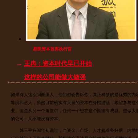
易凯资本首席执行官
→
王冉：资本时代早已开始
这样的公司能做大做强
如果有人这么问圈里人，他们都会告诉你，真正稀缺的是优秀的内
导演和艺人，虽然目前确实有大量的资本在外围游荡，希望参与这
业。但是从另一个角度讲，任何一个想在这个圈里有成就、想做大
的公司，又不能没有资本。
韩三平在08年初说过，当资金、市场、人才都准备好后，内地