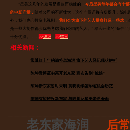
“星美这几年的发展是迅速而稳健的，
今后星美每年都会有十部
的电影产量，
随着公司的不断壮大，这个产量还将有所提升，除电
外，我们也会投资电视剧，
我们会为旗下的艺人量身打造一些戏，
是一些大制作都会优先考虑我们公司的艺人。” 覃宏开出的“条件”
十分优渥。……
>>
详细
>>
留言
相关新闻：
常继红十年约满将离海润 旗下艺人经纪现状解析
陈坤微博证实离开老东家 宣布告别“婉娘”
陈坤新东家暂时未明 黄晓明续签华谊机会渺茫
陈坤有望转投新东家 与陆川及星美老总会面
老东家海润
后常