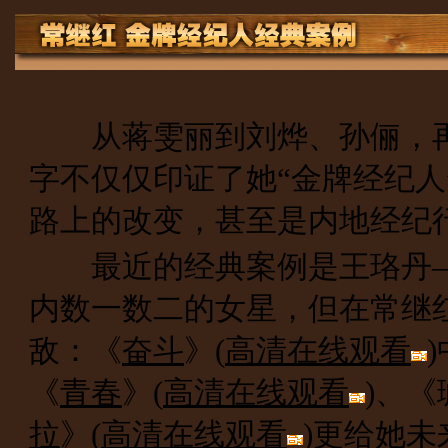
从蒋雯丽到刘烨、孙俪，再
字不仅仅印证了她“金牌经纪人
路上的改变，甚至是内地经纪
最近的经典案例是王珞丹—
内数一数二的女星，但在常继
敌：《
奋斗
》(
高清在线观看
《
青春
》(
高清在线观看
)、
拉
》(
高清在线观看
)更给她未