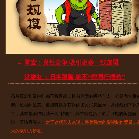
→
覃宏：良性竞争 吸引更多一线加盟
常继红：旧将跟随 绝不“挖同行墙角”
虽然覃宏和常继红都不肯透露，目前究竟有哪些艺人，会随着常继
海润过档到星美。但搜狐娱乐获得的多方消息显示，常继红旗下原
将，基本都会跟随其一同“转会”，其中就包括了炙手可热的蒋雯丽
烨、王珞丹等人。
对于这些艺人来说，星美强大的影视制作背景，
大的吸引力所在。