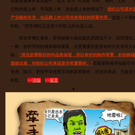
在星美董事长覃宏眼中，此次“牵手”可谓是“天时、地利、人和”：“
们制作跟上来、导演跟上来、资金跟上来的情况下，
经纪公司是对
产业链的补充，在品牌上对公司也有很好的部署作用，
这是一个很
时机。”而常继红正是这个时机上的合适人选。
而在常继红看来，星美能吸引她加盟的原因也不少：经营理念
一致，创作空间的增加都很重要，但更重要的是资本时代生存压力
响：
“演员是需要好的作品来体现，所以有好的制作背景、好的终
源做后盾，对经纪公司来说是非常重要的。”
而星美即将开拍陈可辛
管虎、陆川、曹保平等优秀导演的多部新作，对演员来说，无疑是
时机……
>>
详细
>>
留言