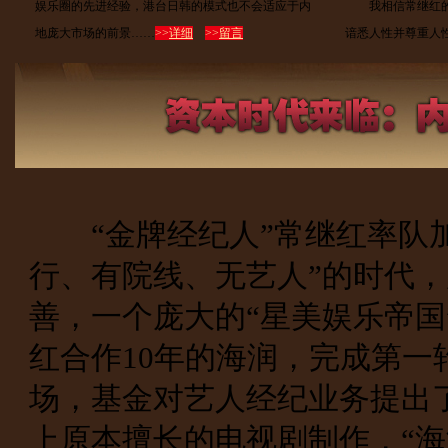
娱乐圈的先进经验，港台日韩的模式也不会适应于内
我相信常继红的
地庞大市场的前景……
>>
详细
>>
留言
谙悉人性并尊重人
“金牌经纪人”常继红率队加
行、有院线、无艺人”的时代
善，一个庞大的“星美娱乐帝国
红合作10年的海润，完成第一
场，基金对艺人经纪业务提出
上原本擅长的电视剧制作，“海