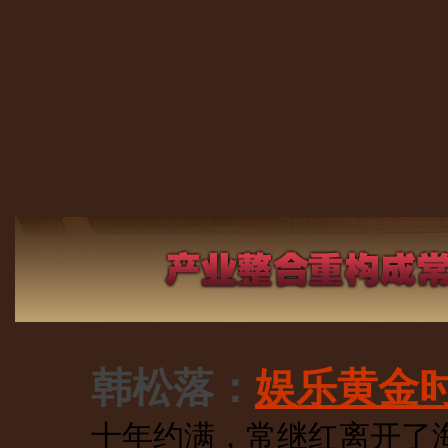
韩松落：
娱乐黄金
十年约满，常继红离开了海