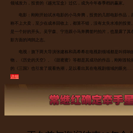
领域发力，投资的《越光宝盒》过亿，成为今年春季档的赢家。
电影：刚刚开始试水电影的小马奔腾，投资的几部电影作品，
称不上大卖，至少在成本回收上，都算不错，没有太失水准的投资
是一个好的开头。吴宇森、宁浩跟小马奔腾签约拍片，也显露了其
影方面的鸿鹄之志。
电视：旗下两大导演张建栋和高希希在电视剧领域都是叫得响
物，《历史的天空》、《甜蜜蜜》等都是其成功的作品，刚刚首轮
的《三国》也引发了观看热潮，足以看出其在电视剧领域的眼光…
详细