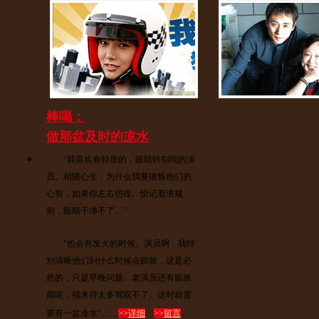
棒喝：
做那盆及时的凉水
“我喜欢有特质的，眼睛特别纯的演
员。相随心生，为什么我要锻炼他们的
心智，如果你左右彷徨、惦记着潜规
则，眼睛干净不了。”
“也会有发火的时候。演员啊，我特
别清晰他们到什么时候会膨胀，这是必
然的，只是早晚问题。老演员还有膨胀
期呢，福来得太多驾驭不了。这时就需
要有一盆冷水”……
>>
详细
>>
留言