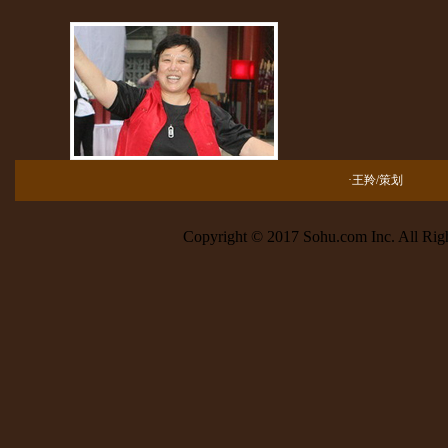
·王羚/策划 
Copyright © 2017 Sohu.com Inc. All 