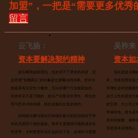
加盟”，一把是“需要更多优秀
留言
云飞扬：
吴祚来
资本要解决契约精神
资本如
娱乐圈再如何混沌，也改变不了资本的本质，况
现在是娱乐圈的
且所谓“贵圈真乱”的印象是过度曝光的结果。资本当
本，也靠智慧软实
然是具有决定性力量的，无论在哪个行业都是如此。
常继红这样的腕级
但资本又不是万能的，娱乐产业更加非理性，商业伦
自己人性的柔软力
理与艺术冲动相撞，彼此征服拉扯是必然的。
的王牌。大公司之
争城夺地，首先是
内地娱乐圈与港台日韩地区最大的区别就在于资
资本的能量，最终
本的无度和个体的放纵。资本无度就很可能形成非良
清是资本在游戏人
性竞争，大鳄要想长治久远的玩下去，必须学习美国