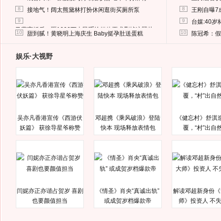
8
8
接地气！阔太熊黛林打扮休闲逛街买厕所泵
王刚自曝7
9
9
台媒:40
马蓉离婚后，砸1000万人民币给媒体要求删掉这照片
10
10
甜到腻！黄晓明上海庆生 Baby挺孕肚送蛋糕
陈冠希：假
娱乐·大视野
吴亦凡香港宣传《西游伏
邓超携《乘风破浪》登陆
《健忘村》舒淇
妖篇》 获徐导星爷称赞
快本 现场释放表情包
覆，“村”出自
闫妮亦正亦谐占贺岁 喜剧
《情圣》肖央“真诚出轨”
解读邓超新身份《
也要颜值担当
或成贺岁档爆款帝
师》投资人 不