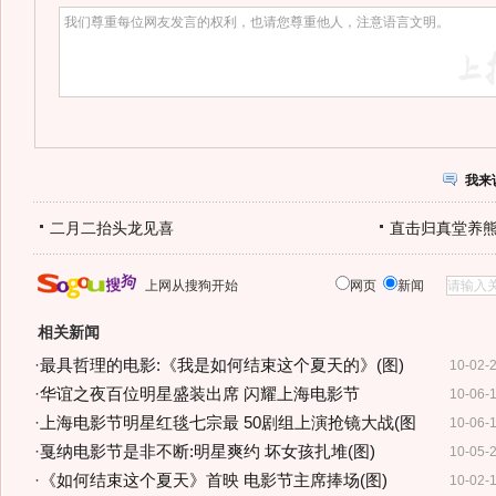
我来
二月二抬头龙见喜
直击归真堂养
上网从搜狗开始
网页
新闻
相关新闻
·
最具哲理的电影:《我是如何结束这个夏天的》(图)
10-02-
·
华谊之夜百位明星盛装出席 闪耀上海电影节
10-06-
·
上海电影节明星红毯七宗最 50剧组上演抢镜大战(图
10-06-
·
戛纳电影节是非不断:明星爽约 坏女孩扎堆(图)
10-05-
·
《如何结束这个夏天》首映 电影节主席捧场(图)
10-02-