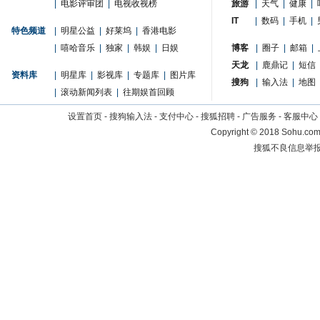
|
电影评审团
|
电视收视榜
旅游
|
天气
|
健康
|
IT
|
数码
|
手机
|
特色频道
|
明星公益
|
好莱坞
|
香港电影
|
嘻哈音乐
|
独家
|
韩娱
|
日娱
博客
|
圈子
|
邮箱
|
天龙
|
鹿鼎记
|
短信
资料库
|
明星库
|
影视库
|
专题库
|
图片库
搜狗
|
输入法
|
地图
|
滚动新闻列表
|
往期娱首回顾
设置首页
-
搜狗输入法
-
支付中心
-
搜狐招聘
-
广告服务
-
客服中心
Copyright
©
2018 Sohu.com 
搜狐不良信息举