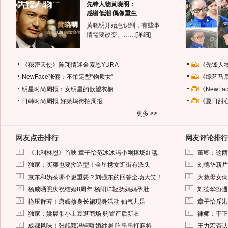
先锋人物黄晓明：
感谢低潮 偶像重生
黄晓明开始意识到，有些事
情需要改变。……
[详细]
《秘密天使》陈翔情迷金素恩YURA
《先锋人
NewFace张俪：不怕定型“物质女”
《综艺马
明星时尚周报：女明星的欲望衣橱
《NewF
日韩时尚周报
好莱坞街拍周报
《夏日甜
更多 >>
网友点击排行
网友评论排行
1
1
《比利林恩》首映 章子怡范冰冰冯小刚捧场红毯
董卿：这两
2
2
独家：买菜也要拗造型！金星携女逛街有派头
刘德华新片
3
3
京东和奶茶哪个更重要？刘强东的回答全场大笑！
为救母女俩
4
4
杨威晒照庆祝结婚8周年 杨阳洋轻抚妈妈孕肚
刘德华扮邋
5
5
艳压群芳！唐嫣修身长裙现身活动 仙气儿足
章子怡斥港
6
6
独家：姚晨带小土豆逛商场 购置产后新衣
律师：于正
7
7
成都风味！张靓颖冯轲曝婚纱照 吃串串打麻将
王力宏否认