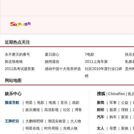
近期热点关注
永不磨灭的番号
夏日甜心
7电影
快乐
新还珠格格
姚明退役
2011上海车展
私募
2011高考试题答案
感动中国十大母亲评选
社区2010年度行业口碑
贵州
榜
网站地图
娱乐中心
搜狐
|
ChinaRen
|
焦
频道导航
|
明星
|
电影
|
电视
|
音乐
|
戏剧
新闻
|
军事
|
公益
|
|
娱乐播报
|
高清影视
|
社区
|
博客
财经
|
股票
|
理财
|
汽车
|
购车
|
家居
|
王牌栏目
|
大鹏嘚吧嘚
|
潮流实验室
|
大人物
|
明星在线
|
时尚周报
|
先锋人物
女人
|
母婴
|
新娘
|