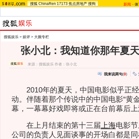
搜狐
ChinaRen
17173
焦点房地产
搜狗
新闻
-
体
搜狐娱乐
>
娱评
>
大腕专栏
张小北：我知道你那年夏
来源：
搜狐娱乐
作者：张小北
我来说两句
(
0
)
2010年的夏天，中国电影似乎正经
动。伴随着那个传说中的中国电影“黄金
幕，一幕幕好戏即将或正在台前幕后上
在上月结束的第十三届
上海
电影节
公司的负责人见面谈事的开场白都是同