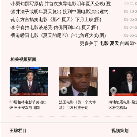
·
小栗旬撰写原稿 并首次执导电影明年夏天公映(图)
09-11-
·
酒井法子或明年夏天复出 接到中国电影演出邀约
09-10-
·
南京方言搞笑电影《那个夏天》下月上映(图)
09-05-
·
李宇春拍电影谈感受:仿佛回到05年夏天(图)
09-04-
·
香港骄阳电影《夏天的尾巴》台北角逐大奖(图)
08-05-
更多关于
电影 夏天
的新闻>
相关视频新闻
60届柏林电影节奖项出
法国电影《另一个大仲
海地地震电影 聚
炉 王全安双熊团圆
马》引发种族争论
区雅克梅勒
王牌栏目
视频策划