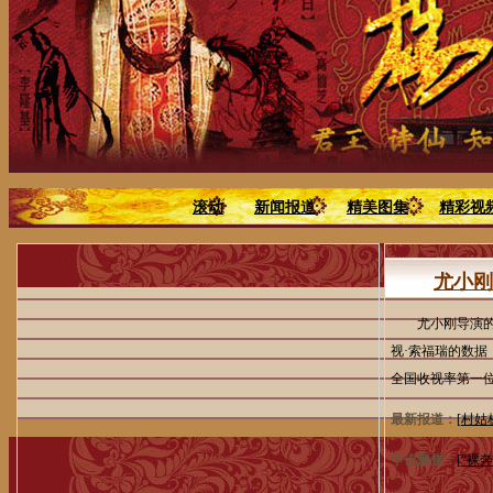
滚动
新闻报道
精美图集
精彩视
尤小刚
尤小刚导演的秘
视·索福瑞的数据
全国收视率第一位
最新报道：
[
村姑
争议聚焦：
[
“裸奔