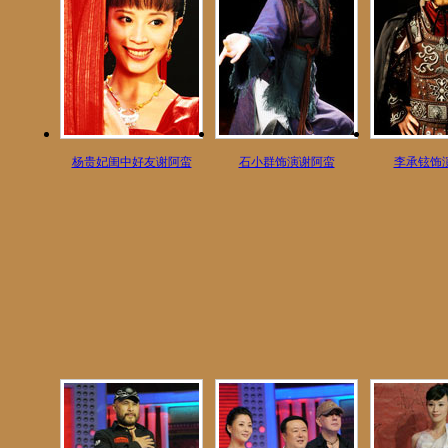
杨贵妃闺中好友谢阿蛮
石小群饰演谢阿蛮
李承铉饰