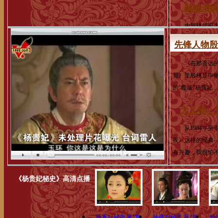
殷桃演绎
由殷桃领衔主演
倾情演绎，该剧
先锋人物殷
视冠军宝座。近
《在那遥远的地
昴》里殷桃是巾
的“瘦版”杨贵妃…
大人物：
从1984年至今
夜》这样的经典
有兴趣，我很怕不
《杨贵妃秘史》高清点播
杨贵妃秘史 第1集
杨贵妃秘史 第2集
杨