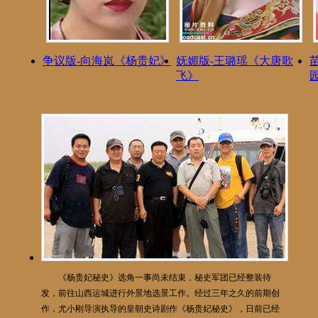
争议版-向海岚《杨贵妃》
妩媚版-王璐瑶《大唐歌
飞》
《杨贵妃秘史》选角一事尚未结束，秘史军团已经整装待
发，前往山西运城进行外景地选景工作。经过三年之久的前期创
作，尤小刚导演执导的皇朝史诗剧作《杨贵妃秘史》，日前已经