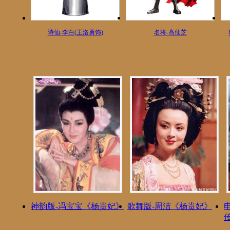
诗仙-李白(王洛勇饰)
名将-高仙芝
神韵版-冯宝宝《杨贵妃》
歌舞版-周洁《杨贵妃》