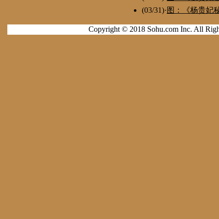
(03/31)
·
图：《杨贵妃秘
Copyright © 2018 Sohu.com Inc. All 