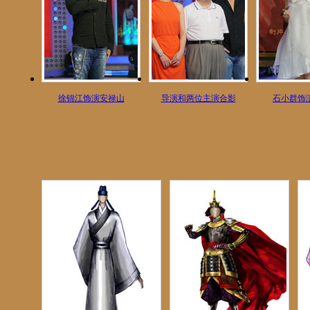
徐锦江饰演安禄山
导演和两位主演合影
石小群饰