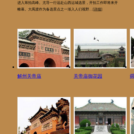
进入筹拍高峰。尤导一行远赴山西运城选景，开拍工作即将来开
帷幕。大禹渡作为备选景点之一渐入人们视野…[
详细
]
解州关帝庙
关帝庙御花园