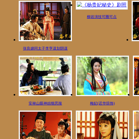
柳岩演技可圈可点
张良娣同太子李亨谋划阴谋
安禄山眼神凶狠恶辣
梅妃(迟华琼饰)