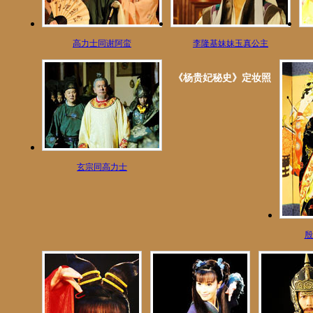
高力士同谢阿蛮
李隆基妹妹玉真公主
《杨贵妃秘史》定妆照
玄宗同高力士
殷