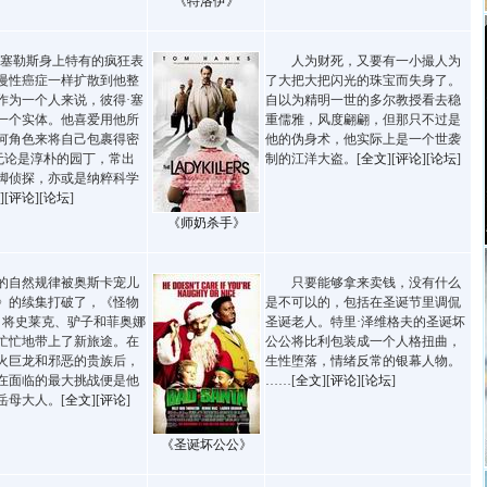
《特洛伊》
塞勒斯身上特有的疯狂表
人为财死，又要有一小撮人为
慢性癌症一样扩散到他整
了大把大把闪光的珠宝而失身了。
作为一个人来说，彼得·塞
自以为精明一世的多尔教授看去稳
一个实体。他喜爱用他所
重儒雅，风度翩翩，但那只不过是
何角色来将自己包裹得密
他的伪身术，他实际上是一个世袭
-无论是淳朴的园丁，常出
制的江洋大盗。[
全文
][
评论
][
论坛
]
脚侦探，亦或是纳粹科学
][
评论
][
论坛
]
《师奶杀手》
自然规律被奥斯卡宠儿
只要能够拿来卖钱，没有什么
》的续集打破了，《怪物
是不可以的，包括在圣诞节里调侃
》将史莱克、驴子和菲奥娜
圣诞老人。特里·泽维格夫的圣诞坏
忙忙地带上了新旅途。在
公公将比利包装成一个人格扭曲，
火巨龙和邪恶的贵族后，
生性堕落，情绪反常的银幕人物。
在面临的最大挑战便是他
……[
全文
][
评论
][
论坛
]
岳母大人。[
全文
][
评论
]
《圣诞坏公公》