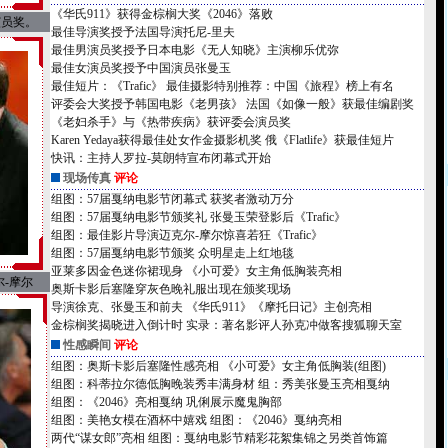
《华氏911》获得金棕榈大奖《2046》落败
演员奖。
最佳导演奖授予法国导演托尼-里夫
最佳男演员奖授予日本电影《无人知晓》主演柳乐优弥
最佳女演员奖授予中国演员张曼玉
最佳短片：《Trafic》
最佳摄影特别推荐：中国《旅程》榜上有名
评委会大奖授予韩国电影《老男孩》
法国《如像一般》获最佳编剧奖
《老妇杀手》与《热带疾病》获评委会演员奖
Karen Yedaya获得最佳处女作金摄影机奖
俄《Flatlife》获最佳短片
快讯：主持人罗拉-莫朗特宣布闭幕式开始
现场传真
评论
组图：57届戛纳电影节闭幕式 获奖者激动万分
组图：57届戛纳电影节颁奖礼 张曼玉荣登影后《Trafic》
组图：最佳影片导演迈克尔-摩尔惊喜若狂《Trafic》
组图：57届戛纳电影节颁奖 众明星走上红地毯
亚莱多因金色迷你裙现身
《小可爱》女主角低胸装亮相
-摩尔
奥斯卡影后塞隆穿灰色晚礼服出现在颁奖现场
导演徐克、张曼玉和前夫
《华氏911》《摩托日记》主创亮相
金棕榈奖揭晓进入倒计时
实录：著名影评人孙克冲做客搜狐聊天室
性感瞬间
评论
组图：奥斯卡影后塞隆性感亮相
《小可爱》女主角低胸装(组图)
组图：科蒂拉尔德低胸晚装秀丰满身材
组：秀美张曼玉亮相戛纳
组图：《2046》亮相戛纳 巩俐展示魔鬼胸部
组图：美艳女模在酒杯中嬉戏
组图：《2046》戛纳亮相
两代“谋女郎”亮相
组图：戛纳电影节精彩花絮集锦之另类首饰篇