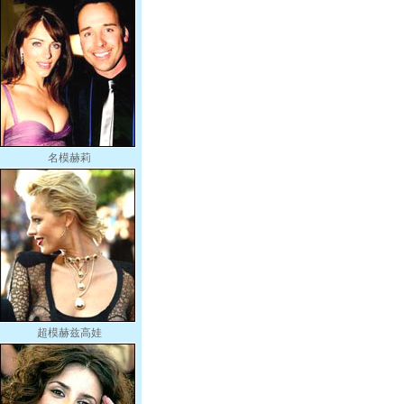
名模赫莉
超模赫兹高娃