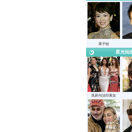
章子怡
星光灿
巩莉与法印美女