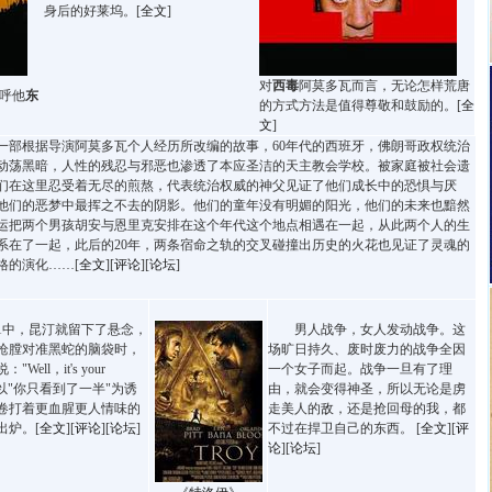
身后的好莱坞。[
全文
]
对
西毒
阿莫多瓦而言，无论怎样荒唐
称呼他
东
的方式方法是值得尊敬和鼓励的。[
全
文
]
根据导演阿莫多瓦个人经历所改编的故事，60年代的西班牙，佛朗哥政权统治
动荡黑暗，人性的残忍与邪恶也渗透了本应圣洁的天主教会学校。被家庭被社会遗
们在这里忍受着无尽的煎熬，代表统治权威的神父见证了他们成长中的恐惧与厌
他们的恶梦中最挥之不去的阴影。他们的童年没有明媚的阳光，他们的未来也黯然
运把两个男孩胡安与恩里克安排在这个年代这个地点相遇在一起，从此两个人的生
系在了一起，此后的20年，两条宿命之轨的交叉碰撞出历史的火花也见证了灵魂的
格的演化……[
全文
][
评论
][
论坛
]
中，昆汀就留下了悬念，
男人战争，女人发动战争。这
枪膛对准黑蛇的脑袋时，
场旷日持久、废时废力的战争全因
Well，it's your
一个女子而起。战争一旦有了理
…以"你只看到了一半"为诱
由，就会变得神圣，所以无论是虏
卷打着更血腥更人情味的
走美人的敌，还是抢回母的我，都
出炉。[
全文
][
评论
][
论坛
]
不过在捍卫自己的东西。 [
全文
][
评
论
][
论坛
]