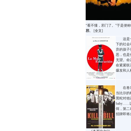
“看不懂，邪门了。”于是便
邪
。 [
全文
]
这是一部
下的社会
弃的孩子
恶，也是
无望。命
命紧紧联
爆发和人
在卷1
当比尔的
黑蛇对他说："
baby…
饵，第二
招牌即将