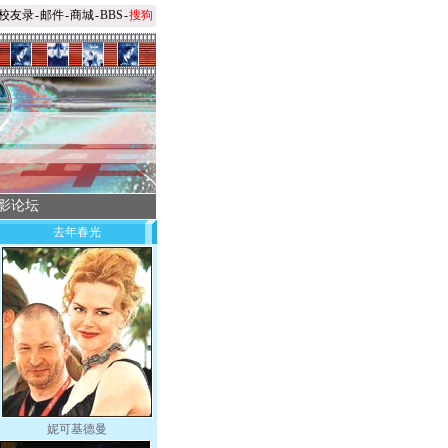
校友录
-
邮件
-
商城
-
BBS
-
搜狗
影论坛
去年春光
妮可基德曼