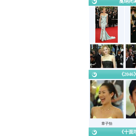
戛纳闭
《204
章子怡
《十面