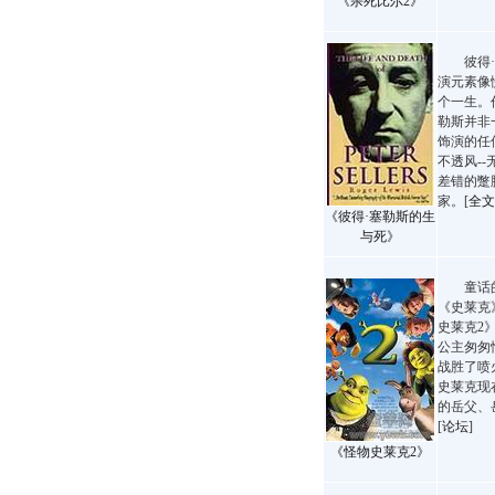
《杀死比尔2》
彼得·
演元素像
个一生。
勒斯并非
饰演的任
不透风-
差错的蹩
家。[
全文
《彼得·塞勒斯的生
与死》
童话的
《史莱克
史莱克2
公主匆匆
战胜了喷
史莱克现
的岳父、
[
论坛
]
《怪物史莱克2》