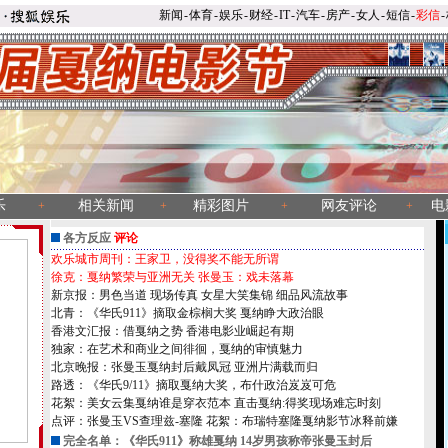
新闻
-
体育
-
娱乐
-
财经
-
IT
-
汽车
-
房产
-
女人
-
短信
-
彩信
-
乐
相关新闻
精彩图片
网友评论
电
+
+
+
+
各方反应
评论
欢乐城市周刊：王家卫，没得奖不能无所谓
徐克：戛纳繁荣与亚洲无关
张曼玉：戏未落幕
新京报：男色当道
现场传真
女星大笑集锦
细品风流故事
北青：《华氏911》摘取金棕榈大奖 戛纳睁大政治眼
香港文汇报：借戛纳之势 香港电影业崛起有期
独家：在艺术和商业之间徘徊，戛纳的审慎魅力
北京晚报：张曼玉戛纳封后戴凤冠 亚洲片满载而归
路透：《华氏9/11》摘取戛纳大奖，布什政治岌岌可危
花絮：美女云集戛纳谁是穿衣范本
直击戛纳:得奖现场难忘时刻
点评：张曼玉VS查理兹-塞隆
花絮：布瑞特塞隆戛纳影节冰释前嫌
完全名单：
《华氏911》称雄戛纳 14岁男孩称帝张曼玉封后