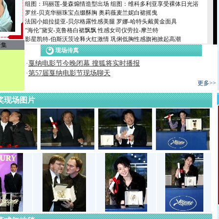
组图：玛丽莲-曼森煽情造型出场
组图：维科多利亚享受裸体日光浴
罗丝-贝克华丽珠宝点缀酥胸
奥莉薇麦兰妮白裙摇曳
法国小姐拉提亚-贝尔格露性感美腿
罗娜-哈特头戴黄金面具
“海伦”黛安-克鲁格白裙飘飘
性感女司仪劳拉-摩兰特
影星凯特-伯斯沃茨诠释火红激情
巩俐低胸性感旗袍掀起高潮
云集
现场传真
·
戛纳电影节今晚闭幕 搜狐将实时播报
·
第57届戛纳电影节现场聊天
更多>>
奖现场图片