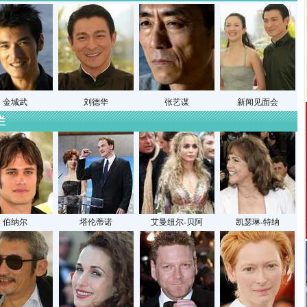
金城武
刘德华
张艺谋
新闻见面会
烂
伯纳尔
塔伦蒂诺
艾曼纽尔-贝阿
凯瑟琳-特纳