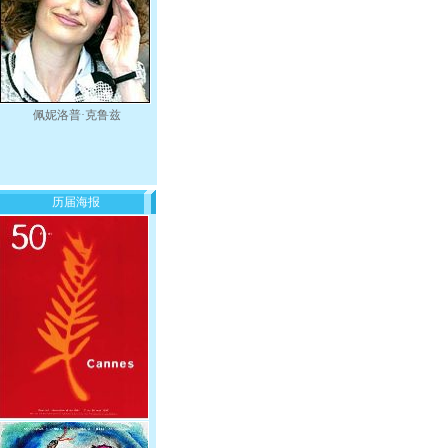
佩妮洛普·克鲁兹
历届海报