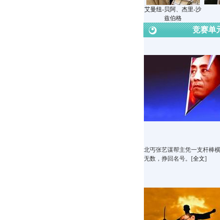
艾曼纽-贝阿、杰里-沙
兹伯格
竞赛单
北丐张艺谋帮主凭一支杆棒
无数，挣回名号。[
全文
]