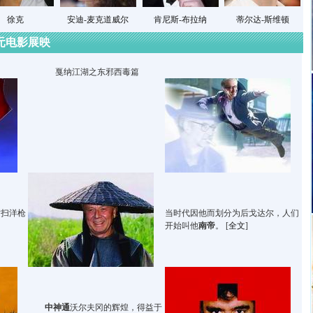
徐克
安迪-麦克道威尔
肯尼斯-布拉纳
蒂尔达-斯维顿
元电影展映
戛纳江湖之东邪西毒篇
横扫洋枪
当时代因他而划分为后戈达尔，人们
开始叫他
南帝
。 [
全文
]
中神通
沃尔夫冈的辉煌，得益于