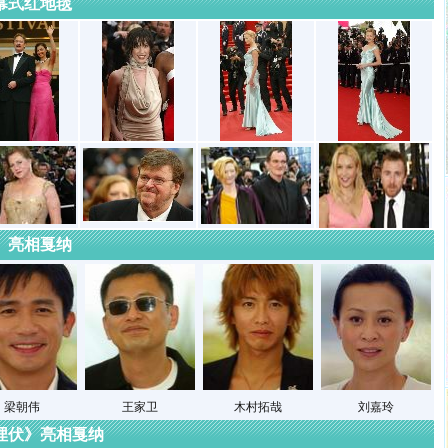
幕式红地毯
6》亮相戛纳
梁朝伟
王家卫
木村拓哉
刘嘉玲
埋伏》亮相戛纳