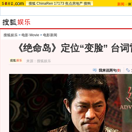
搜狐
ChinaRen
17173
焦点房地产
搜狗
新闻
-
体
搜狐娱乐
>
电影 Movie
>
电影新闻
《绝命岛》定位“变脸” 台
来源：
搜狐娱乐
我来说两句
(
0
)