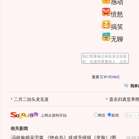
感动
愤怒
搞笑
无聊
[Ctrl+Enter]
我来
二月二抬头龙见喜
直击归真堂养
上网从搜狗开始
网页
新闻
相关新闻
·
冯超偷师吴宇森 《绝命岛》或成升级版《变脸》(图
10-09-