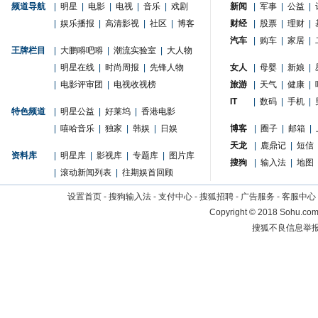
频道导航
|
明星
|
电影
|
电视
|
音乐
|
戏剧
新闻
|
军事
|
公益
|
|
娱乐播报
|
高清影视
|
社区
|
博客
财经
|
股票
|
理财
|
汽车
|
购车
|
家居
|
王牌栏目
|
大鹏嘚吧嘚
|
潮流实验室
|
大人物
|
明星在线
|
时尚周报
|
先锋人物
女人
|
母婴
|
新娘
|
|
电影评审团
|
电视收视榜
旅游
|
天气
|
健康
|
IT
|
数码
|
手机
|
特色频道
|
明星公益
|
好莱坞
|
香港电影
|
嘻哈音乐
|
独家
|
韩娱
|
日娱
博客
|
圈子
|
邮箱
|
天龙
|
鹿鼎记
|
短信
资料库
|
明星库
|
影视库
|
专题库
|
图片库
搜狗
|
输入法
|
地图
|
滚动新闻列表
|
往期娱首回顾
设置首页
-
搜狗输入法
-
支付中心
-
搜狐招聘
-
广告服务
-
客服中心
Copyright
©
2018 Sohu.com 
搜狐不良信息举