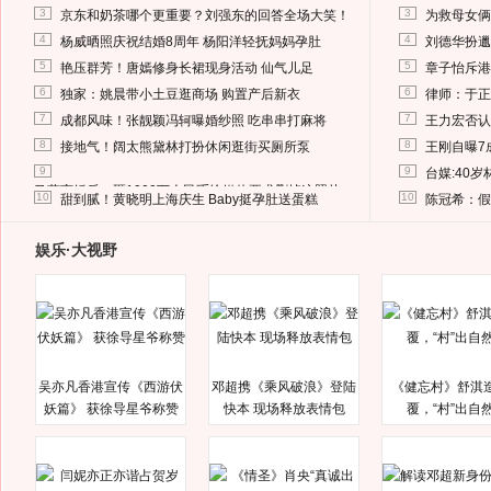
3
3
京东和奶茶哪个更重要？刘强东的回答全场大笑！
为救母女俩
4
4
杨威晒照庆祝结婚8周年 杨阳洋轻抚妈妈孕肚
刘德华扮邋
5
5
艳压群芳！唐嫣修身长裙现身活动 仙气儿足
章子怡斥港
6
6
独家：姚晨带小土豆逛商场 购置产后新衣
律师：于正
7
7
成都风味！张靓颖冯轲曝婚纱照 吃串串打麻将
王力宏否认
8
8
接地气！阔太熊黛林打扮休闲逛街买厕所泵
王刚自曝7
9
9
台媒:40
马蓉离婚后，砸1000万人民币给媒体要求删掉这照片
10
10
甜到腻！黄晓明上海庆生 Baby挺孕肚送蛋糕
陈冠希：假
娱乐·大视野
吴亦凡香港宣传《西游伏
邓超携《乘风破浪》登陆
《健忘村》舒淇
妖篇》 获徐导星爷称赞
快本 现场释放表情包
覆，“村”出自