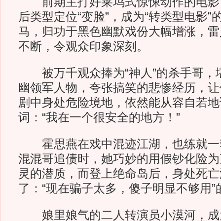
前期主打好莱坞式惊悚动作的电影
后类型定位“变脸”，成为“转类型电影
马，归功于黑色幽默戏份大幅增涨，雷
不断，令观众印象深刻。
被万千观众捧为“神人”的杀手哥，
幽领军人物，夸张搞笑的悲惨经历，让
剧中身处危险境地，依然能从容自若地
词：“我在一个很安全的地方！”
霍思燕在戏中混迹江湖，也练就一
混混哥追债时，她巧妙的用假钞化险为
灵的潜质，而登上绝命岛后，身处死亡
了：“现在骗子太多，傻子明显不够用”
娘里娘气的二人转演员小漠河，成