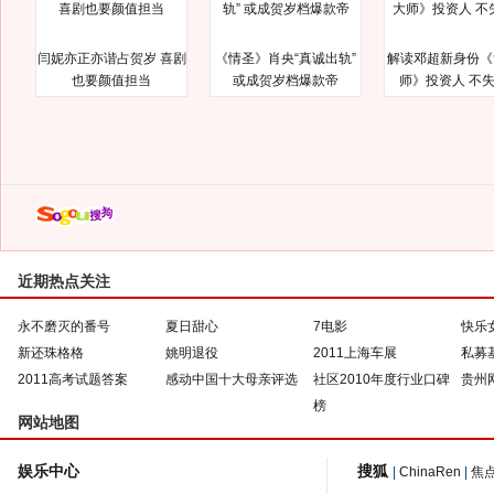
闫妮亦正亦谐占贺岁 喜剧
《情圣》肖央“真诚出轨”
解读邓超新身份《
也要颜值担当
或成贺岁档爆款帝
师》投资人 不
近期热点关注
永不磨灭的番号
夏日甜心
7电影
快乐
新还珠格格
姚明退役
2011上海车展
私募
2011高考试题答案
感动中国十大母亲评选
社区2010年度行业口碑
贵州
榜
网站地图
娱乐中心
搜狐
|
ChinaRen
|
焦