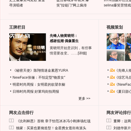
史上最爆笑乌龙歌 重金
盘点春晚穿帮镜头 爆
s.h.e拍摄怀旧主
寻演唱者
笑"拉链门"网上疯传
selina爆笑苦情戏
王牌栏目
视频策划
先锋人物黄晓明：
感谢低潮 偶像重生
黄晓明开始意识到，有些事
情需要改变。……
[详细]
《秘密天使》陈翔情迷金素恩YURA
《先锋人
NewFace张俪：不怕定型“物质女”
《综艺马
明星时尚周报：女明星的欲望衣橱
《NewF
日韩时尚周报
好莱坞街拍周报
《夏日甜
更多 >>
网友点击排行
网友评论排行
1
1
《比利林恩》首映 章子怡范冰冰冯小刚捧场红毯
董卿：这两
2
2
独家：买菜也要拗造型！金星携女逛街有派头
刘德华新片