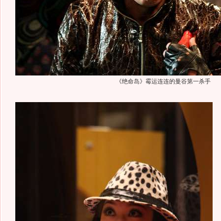
《绝命岛》霉运连连的曼谷第一杀手