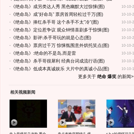
·
《绝命岛》成另类达人秀 黑色幽默大过惊悚(图)
10-10-
·
《绝命岛》成"好命岛" 票房首周轻松过千万(图)
10-10-
·
《绝命岛》捧红杀手哥 这个杀手不太"冷"(图)
10-10-
·
《绝命岛》定位惹争议 观众钟情喜剧多于惊悚(图)
10-10-
·
《绝命岛》影评:杀手哥玩的就是心态(图)
10-10-
·
《绝命岛》票房过千万 惊悚氛围意外烘托笑点(图)
10-10-
·
《绝命岛》:绝命的不是岛,而是雷
10-10-
·
《绝命岛》杀手哥很犀利 经典台词成流行语(图)
10-10-
·
《绝命岛》低成本真诚娱乐 大片中的真诚小品(图)
10-10-
更多关于
绝命 爆笑
的新闻>
相关视频新闻