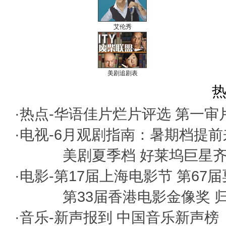
艾伦秀
美剧追剧表
热
·热点-
华语佳片烂片评选
第一审
·电视-
6月观剧指南：暑期档提前
美剧夏季档 好莱坞巨星
·电影-
第17届上海电影节
第67
第33届香港电影金像奖
·音乐-
新声报到
中国音乐新声榜