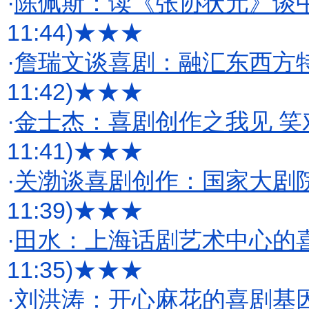
·
陈佩斯：读《张协状元》谈
11:44)
★★★
·
詹瑞文谈喜剧：融汇东西方
11:42)
★★★
·
金士杰：喜剧创作之我见 笑
11:41)
★★★
·
关渤谈喜剧创作：国家大剧
11:39)
★★★
·
田水：上海话剧艺术中心的
11:35)
★★★
·
刘洪涛：开心麻花的喜剧基