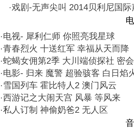
·戏剧-
无声尖叫
2014贝利尼国
电
·电视-
犀利仁师
你照亮我星球
·
青春烈火
十送红军
幸福从天而降
·
蛇蝎女佣第2季
大川端侦探社
密会
·电影-
归来
魔警
超验骇客
白日焰
·
雪国列车
霍比特人2
澳门风云
·
西游记之大闹天宫
风暴
等风来
·
私人订制
神偷奶爸2
无人区
音