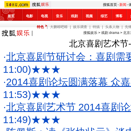
搜狐首页
-
新闻
-
首页
电影
电视
音乐
戏剧
视频
综艺
博客
特色
|
大鹏嘚吧嘚
|
娱乐调查
|
特搞
|
头条人物
|
先
搜狐娱乐
>
戏剧 drama
>
北京
北京喜剧艺术节-
·
北京喜剧节研讨会：喜剧需
11:00)
★★★
·
2014喜剧论坛圆满落幕 众
11:53)
★★★
·
北京喜剧艺术节 2014喜剧
11:49)
★★★