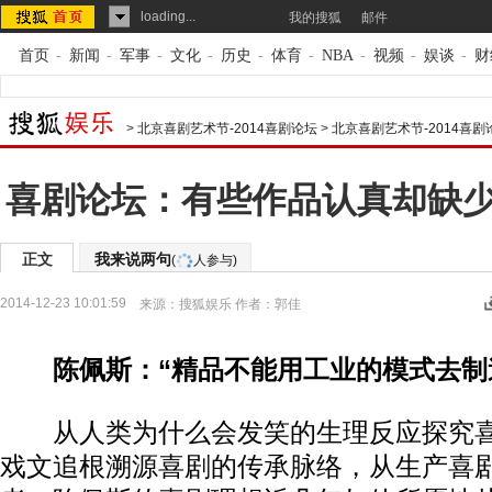
loading...
我的搜狐
邮件
首页
-
新闻
-
军事
-
文化
-
历史
-
体育
-
NBA
-
视频
-
娱谈
-
财
>
北京喜剧艺术节-2014喜剧论坛
>
北京喜剧艺术节-2014喜
喜剧论坛：有些作品认真却缺少
正文
我来说两句
(
人参与)
2014-12-23 10:01:59
来源：
搜狐娱乐
作者：郭佳
陈佩斯：“精品不能用工业的模式去制
从人类为什么会发笑的生理反应探究喜
戏文追根溯源喜剧的传承脉络，从生产喜