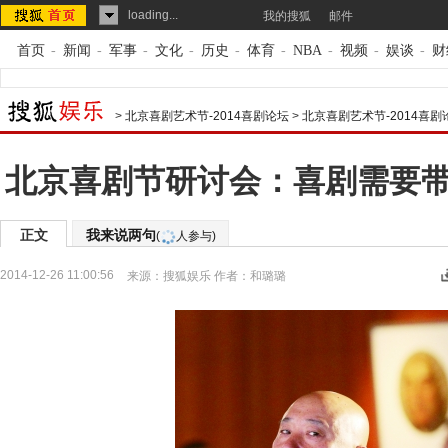
loading...
我的搜狐
邮件
首页
-
新闻
-
军事
-
文化
-
历史
-
体育
-
NBA
-
视频
-
娱谈
-
财
>
北京喜剧艺术节-2014喜剧论坛
>
北京喜剧艺术节-2014喜
北京喜剧节研讨会：喜剧需要
正文
我来说两句
(
人参与)
2014-12-26 11:00:56
来源：
搜狐娱乐
作者：和璐璐